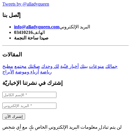
Tweets by @alladyqueen
إتّصل بنا
البريد الإلكتروني
info@alladyqueen.com
الهاتف
03410216
صيدا ساحة النجمة
المقالات
جمالك
منوعات
بيتك
أخبار فنّية
لك وحدك
صحّتك
مجتمع
مطبخ
رياضة
أزياء وموضة
الأبراج
إشترك في نشرتنا الإخباريّة
لن يتم تبادل معلومات البريد الإلكتروني الخاص بك مع أي شخص