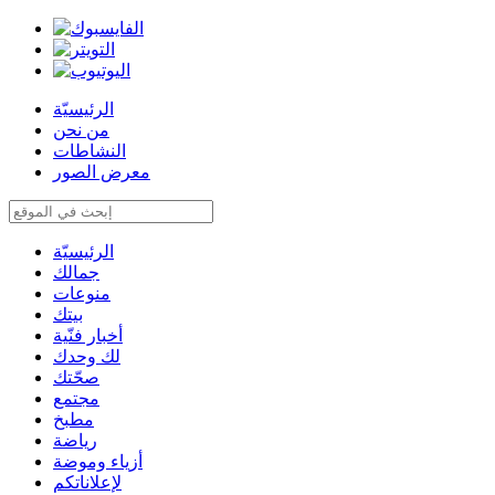
الرئيسيّة
من نحن
النشاطات
معرض الصور
الرئيسيّة
جمالك
منوعات
بيتك
أخبار فنّية
لك وحدك
صحّتك
مجتمع
مطبخ
رياضة
أزياء وموضة
لإعلاناتكم