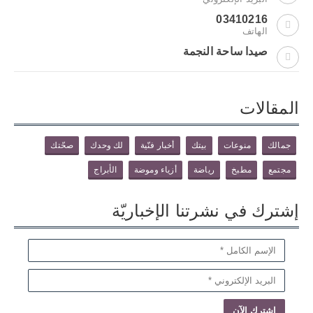
03410216
الهاتف
صيدا ساحة النجمة
المقالات
جمالك
منوعات
بيتك
أخبار فنّية
لك وحدك
صحّتك
مجتمع
مطبخ
رياضة
أزياء وموضة
الأبراج
إشترك في نشرتنا الإخباريّة