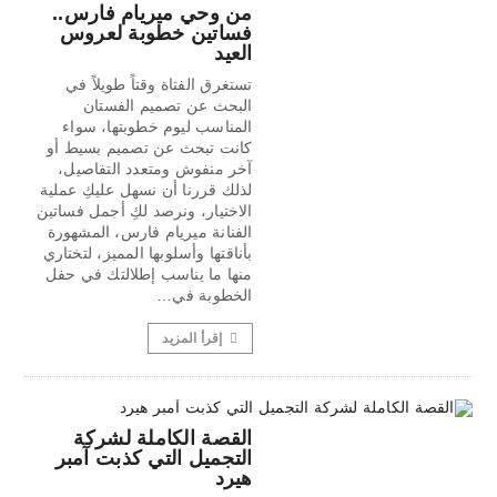
من وحي ميريام فارس..
فساتين خطوبة لعروس
العيد
تستغرق الفتاة وقتاً طويلاً في
البحث عن تصميم الفستان
المناسب ليوم خطوبتها، سواء
كانت تبحث عن تصميم بسيط أو
آخر منفوش ومتعدد التفاصيل،
لذلك قررنا أن نسهل عليكِ عملية
الاختيار، ونرصد لكِ أجمل فساتين
الفنانة ميريام فارس، المشهورة
بأناقتها وأسلوبها المميز، لتختاري
منها ما يناسب إطلالتك في حفل
الخطوبة في…
إقرأ المزيد
القصة الكاملة لشركة
التجميل التي كذبت آمبر
هيرد