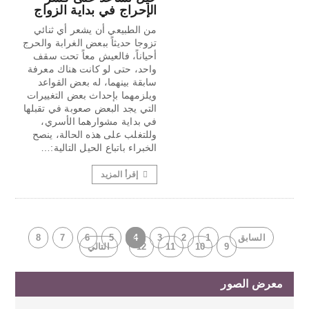
الإحراج في بداية الزواج
من الطبيعي أن يشعر أي ثنائي
تزوجا حديثاً ببعض الغرابة والحرج
أحياناً، فالعيش معاً تحت سقف
واحد، حتى لو كانت هناك معرفة
سابقة بينهما، له بعض القواعد
ويلزمهما بإحداث بعض التغييرات
التي يجد البعض صعوبة في تقبلها
في بداية مشوارهما الأسري،
وللتغلب على هذه الحالة، ينصح
الخبراء باتباع الحيل التالية:…
إقرأ المزيد
السابق
1
2
3
4
5
6
7
8
9
10
11
12
التالي
معرض الصور