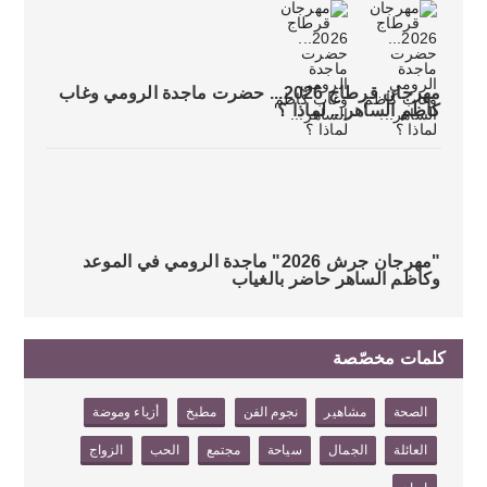
مهرجان قرطاج 2026... حضرت ماجدة الرومي وغاب
كاظم الساهر... لماذا ؟
"مهرجان جرش 2026" ماجدة الرومي في الموعد
وكاظم الساهر حاضر بالغياب
كلمات مخصّصة
الصحة
مشاهير
نجوم الفن
مطبخ
أزياء وموضة
العائلة
الجمال
سياحة
مجتمع
الحب
الزواج