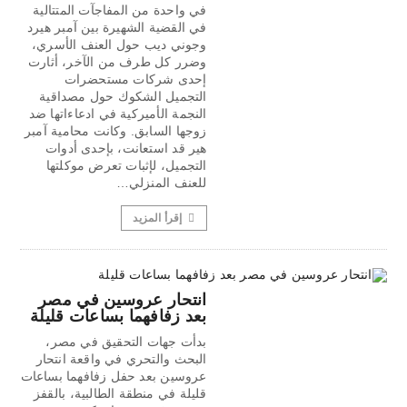
في واحدة من المفاجآت المتتالية
في القضية الشهيرة بين آمبر هيرد
وجوني ديب حول العنف الأسري،
وضرر كل طرف من الآخر، أثارت
إحدى شركات مستحضرات
التجميل الشكوك حول مصداقية
النجمة الأميركية في ادعاءاتها ضد
زوجها السابق. وكانت محامية آمبر
هير قد استعانت، بإحدى أدوات
التجميل، لإثبات تعرض موكلتها
للعنف المنزلي…
إقرأ المزيد
انتحار عروسين في مصر
بعد زفافهما بساعات قليلة
بدأت جهات التحقيق في مصر،
البحث والتحري في واقعة انتحار
عروسين بعد حفل زفافهما بساعات
قليلة في منطقة الطالبية، بالقفز