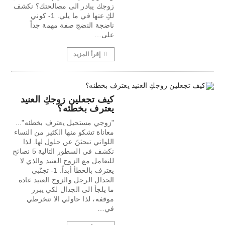
زوجك يبادر الى مصالحتك؟ نكشف
لكِ عنها في ما يلي. 1- كوني
ناضجة النضج صفة مهمة جداً
على…
إقرأ المزيد
كيف تجعلين زوجكِ العنيد
يعترف بخطئه؟
"زوجي مستحيل يعترف بخطئه"...
معاناة تشكو منها الكثير من النساء
اللواتي تبحثنّ عن حلول لها. لذا
نكشف في السطور التالية 5 نصائح
للتعامل مع الزوج العنيد والذي لا
يعترف بالخطأ أبداً. 1- تجنّبي
الجدال الرجل والزوج العنيد عادة
ما يلجأ الى الجدال لكي يبرر
موقفه، لذا حاولي الا تنخرطي
في…