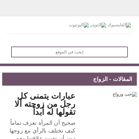
المقالات - الزواج
عبارات يتمنى كل
رجل من زوجته ألا
تقولها له أبداً
صحيح أن المرأة تعرف تماماً
كيف تختلف بالرأي مع زوجها
دون أن تفسد علاقتها معه