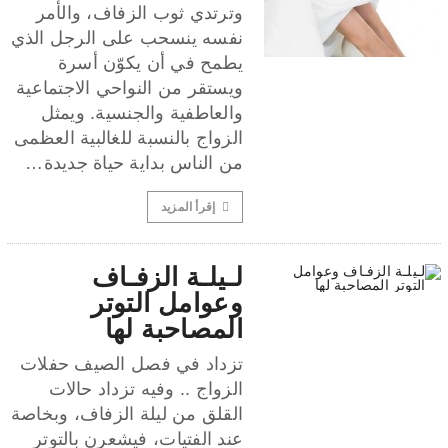
وترتدي ثوب الزفاف، والأمر
نفسه ينسحب على الرجل الذي
يطمح في أن يكوّن أسرة
ويستقر من النواحي الاجتماعية
والعاطفية والجنسية. ويمثل
الزواج بالنسبة للغالبية العظمى
من الناس بداية حياة جديدة…
إقرأ المزيد
لـيلـة الزفـاف
وعوامل التوتر
المصاحبة لها
تزداد في فصل الصيف حفلات
الزواج .. وفيه تزداد حالات
القلق من ليلة الزفاف، وبخاصة
عند الفتيات، فيشعرن بالتوتر