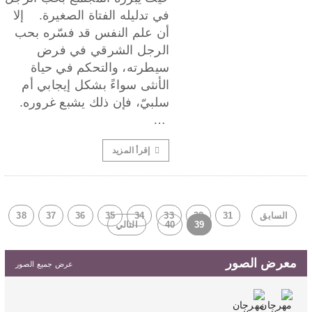
في تدليله الفتاة الصغيرة. إلا
أن علم النفس قد فسّره بحب
الرجل الشرقي في فرض
سيطرته، والتحكم في حياة
الأنثى سواءً بشكل إيجابي أم
سلبيّ، فإن ذلك يشبع غروره.
…
إقرأ المزيد
السابق
31
32
33
34
35
36
37
38
39
40
التالي
معرض الصور
عرض جميع الصور