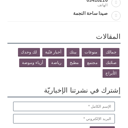
03410216
الهاتف
صيدا ساحة النجمة
المقالات
جمالك
منوعات
بيتك
أخبار فنّية
لك وحدك
صحّتك
مجتمع
مطبخ
رياضة
أزياء وموضة
الأبراج
إشترك في نشرتنا الإخباريّة