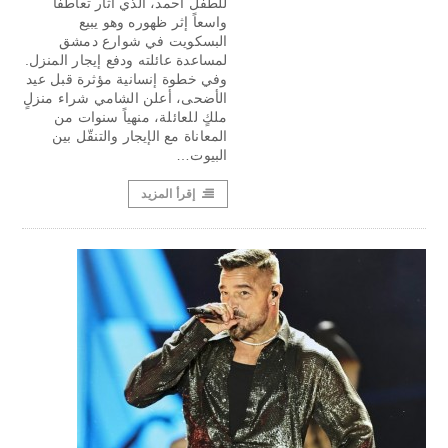
للطفل أحمد، الذي أثار تعاطفاً
واسعاً إثر ظهوره وهو يبيع
البسكويت في شوارع دمشق
لمساعدة عائلته ودفع إيجار المنزل.
وفي خطوة إنسانية مؤثرة قبل عيد
الأضحى، أعلن الشامي شراء منزلٍ
ملكٍ للعائلة، منهياً سنوات من
المعاناة مع الإيجار والتنقّل بين
البيوت…
إقرأ المزيد