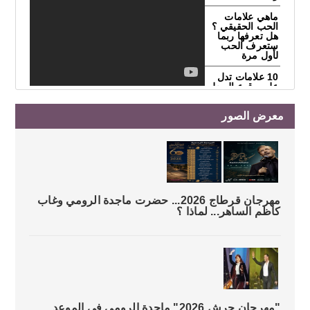
ماهي علامات
الحب الحقيقي ؟
هل تعرفها ربما
ستعرف الحب
لأول مرة
10 علامات تدل
على وقوع الرجل
في الحب
معرض الصور
كيف تجعل الناس
تحبك خلال 90
ثانية ؟
4 أسباب غير
متوقعه لخيانة
زوجك لكِ
خمس علامات
مهرجان قرطاج 2026... حضرت ماجدة الرومي وغاب
تكشف خيانة
كاظم الساهر... لماذا ؟
زوجك لك
11 سراً لعشق
الرجل للمرأه
ليس الجمال من
بينها
"مهرجان جرش 2026" ماجدة الرومي في الموعد