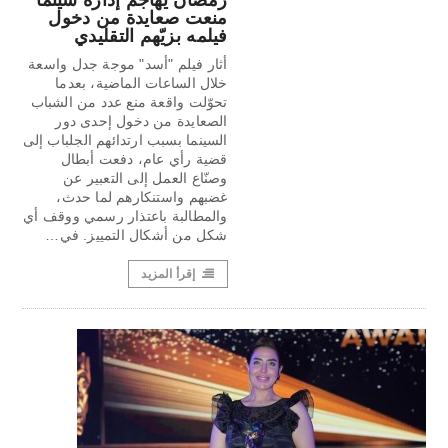
رمضان يهاجم إدارة سينما
منعت صعايدة من دخول
فيلمه بزيّهم التقليدي
أثار فيلم "أسد" موجة جدل واسعة
خلال الساعات الماضية، بعدما
تحوّلت واقعة منع عدد من الشباب
الصعايدة من دخول إحدى دور
السينما بسبب ارتدائهم الجلباب إلى
قضية رأي عام، دفعت أبطال
وصنّاع العمل إلى التعبير عن
غضبهم واستنكارهم لما حدث،
والمطالبة باعتذار رسمي ووقف أي
شكل من أشكال التمييز. في…
إقرأ المزيد