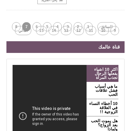
إقرأ المزيد
السابق
1
2
3
4
5
6
7
8
9
10
11
12
13
14
15
التالي
قناة عالمك
اكثر 10 اشياء
يفعلها الرجال
تجذب المرأة
ما هي أسباب
فشل علاقات
الحب
10 أخطاء النساء
في العلاقة
الزوجية !!
هل يموت الحب
بعد الزواج؟
ولماذا