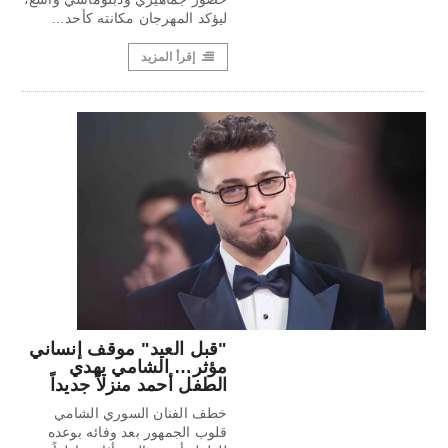
ليؤكد المهرجان مكانته كأحد…
إقرأ المزيد
"قبل العيد" موقف إنساني
مؤثر… الشامي يهدي
الطفل أحمد منزلاً جديداً
خطف الفنان السوري الشامي
قلوب الجمهور بعد وفائه بوعده