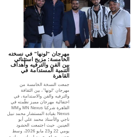
مهرجان "لونها" في نسخته
الخامسة: مزيج استثنائي
بين الفن والترفيه وأهداف
التنمية المستدامة في
القاهرة
جمعت النسخة الخامسة من
مهرجان “لونها”، بين الثقافة
والترفيه والفن والاستدامة، في
احتفالية مهرجان مميز نظّمته في
القاهرة شركتا MN Nexus وMM
Nexus بقيادة المستشار محمد نبيل
ناجي والأستاذ محمد علي أبو
العينين. حيث اجتمعت الحشود
يومي 22 و23 مايو 2026، وسط
حضور جماهيري ودبلوماسي واسع،