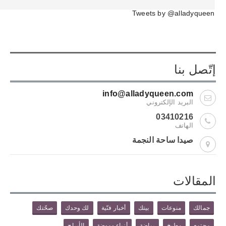
Tweets by @alladyqueen
إتّصل بنا
info@alladyqueen.com
البريد الإلكتروني
03410216
الهاتف
صيدا ساحة النجمة
المقالات
جمالك
منوعات
بيتك
أخبار فنّية
لك وحدك
صحّتك
مجتمع
مطبخ
رياضة
أزياء وموضة
الأبراج