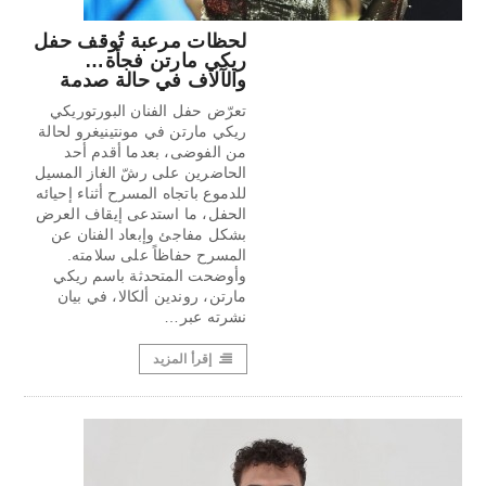
لحظات مرعبة تُوقف حفل
ريكي مارتن فجأة…
والآلاف في حالة صدمة
تعرّض حفل الفنان البورتوريكي
ريكي مارتن في مونتينيغرو لحالة
من الفوضى، بعدما أقدم أحد
الحاضرين على رشّ الغاز المسيل
للدموع باتجاه المسرح أثناء إحيائه
الحفل، ما استدعى إيقاف العرض
بشكل مفاجئ وإبعاد الفنان عن
المسرح حفاظاً على سلامته.
وأوضحت المتحدثة باسم ريكي
مارتن، روندين ألكالا، في بيان
نشرته عبر…
إقرأ المزيد