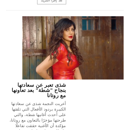
إقرأ المزيد
شذى تعبر عن سعادتها
بنجاح "شطة" بعد تعاونها
مع روتانا
أعربت النجمة شذى عن سعادتها
الكبيرة بردود الأفعال التي تلقتها
على أحدث أغانيها شطة، والتي
طرحتها مؤخرًا بالتعاون مع روتانا،
مؤكدة أن الأغنية حققت تفاعلًا