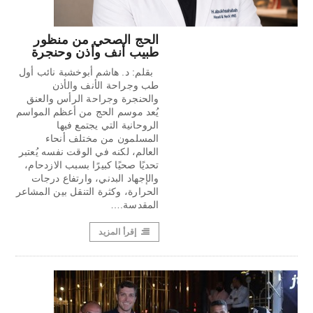
الحج الصحي من منظور
طبيب أنف وأذن وحنجرة
بقلم: د. هاشم أبوخشبة نائب أول
طب وجراحة الأنف والأذن
والحنجرة وجراحة الرأس والعنق
يُعد موسم الحج من أعظم المواسم
الروحانية التي يجتمع فيها
المسلمون من مختلف أنحاء
العالم، لكنه في الوقت نفسه يُعتبر
تحديًا صحيًا كبيرًا بسبب الازدحام،
والإجهاد البدني، وارتفاع درجات
الحرارة، وكثرة التنقل بين المشاعر
المقدسة.…
إقرأ المزيد