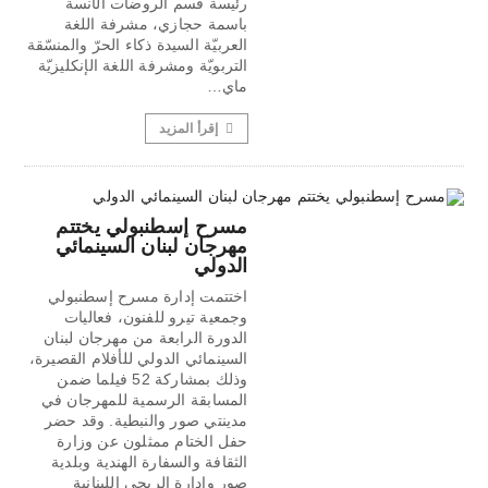
رئيسة قسم الروضات الآنسة
باسمة حجازي، مشرفة اللغة
العربيّة السيدة ذكاء الحرّ والمنسّقة
التربويّة ومشرفة اللغة الإنكليزيّة
ماي…
إقرأ المزيد
مسرح إسطنبولي يختتم
مهرجان لبنان السينمائي
الدولي
اختتمت إدارة مسرح إسطنبولي
وجمعية تيرو للفنون، فعاليات
الدورة الرابعة من مهرجان لبنان
السينمائي الدولي للأفلام القصيرة،
وذلك بمشاركة 52 فيلما ضمن
المسابقة الرسمية للمهرجان في
مدينتي صور والنبطية. وقد حضر
حفل الختام ممثلون عن وزارة
الثقافة والسفارة الهندية وبلدية
صور وإدارة الريجي اللبنانية