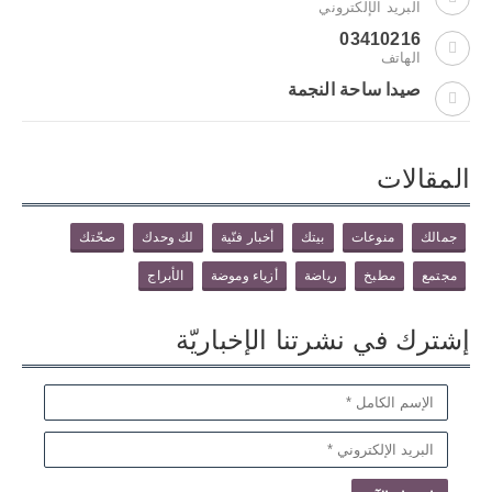
البريد الإلكتروني
03410216
الهاتف
صيدا ساحة النجمة
المقالات
جمالك
منوعات
بيتك
أخبار فنّية
لك وحدك
صحّتك
مجتمع
مطبخ
رياضة
أزياء وموضة
الأبراج
إشترك في نشرتنا الإخباريّة