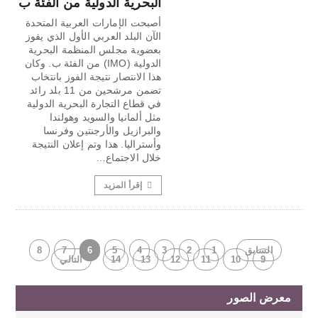
البحرية الدولية من الفئة ب
أصبحت الإمارات العربية المتحدة
الآن البلد العربي الأول الذي يفوز
بعضوية مجلس المنظمة البحرية
الدولية (IMO) من الفئة ب. وكان
هذا الانتصار نتيجة الفوز بانتخاب
تضمن مرشحين من 11 بلد رائد
في قطاع التجارة البحرية الدولية
مثل ألمانيا والسويد وهولندا
والبرازيل والأرجنتين وفرنسا
وأستراليا. هذا وتم إعلان النتيجة
خلال الاجتماع…
إقرأ المزيد
السابق
1
2
3
4
5
6
7
8
9
10
11
12
13
14
التالي
معرض الصور