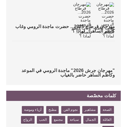
مهرجان قرطاج 2026... حضرت ماجدة الرومي وغاب
كاظم الساهر... لماذا ؟
"مهرجان جرش 2026" ماجدة الرومي في الموعد
وكاظم الساهر حاضر بالغياب
كلمات مخصّصة
الصحة
مشاهير
نجوم الفن
مطبخ
أزياء وموضة
العائلة
الجمال
سياحة
مجتمع
الحب
الزواج