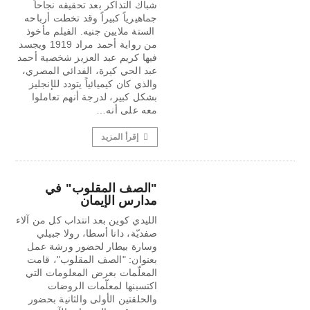
شباك التذاكر بعد تحقيقه نجاحاً
جماهيرياً كبيراً وقد تخطت أرباحه
الستة ملايين جنيه. الفيلم مأخوذ
من رواية ​أحمد مراد​ 1919 ويجسد
فيها كريم عبد العزيز شخصية أحمد
عبد الحي كيرة، الفدائي المصري،
والذي كان كيميائياً يتودد للإنجليز
بشكل كبير، لدرجة أنهم تعاملوا
معه على أنه…
إقرأ المزيد
"الصف المقلوب" في
مدارس الإيمان
الليدي كوين بعد انتداب كل من آلاء
صفديّة، دانا أسطا، رولا جبيلي
وسارة بيطار لحضور ورشة عمل
بعنوان: "الصف المقلوب"، قامت
المعلّمات بعرض المعلومات التي
اكتسبنها لمعلّمات الروضات
والحلقتين الأولى والثانية بحضور