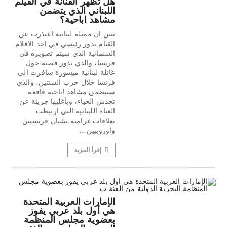
هل تظهر الفنانة في الفيلم
اللبناني الذي يتضمن
مشاهد اباحية؟
تبين ان ممثلة لبنانية اعتذرت عن
القيام بدور رئيسي في احد الافلام
السنمائية الذي سيتم تصويره في
فرنسا، والذي تدور قصته حول
عائلة لبنانية ميسورة سافرت الى
فرنسا خلال حرب السنتين، والذي
سيتضمن مشاهد اباحية فاقعة
تخدش الحياء، وبأغلبها جريئة عن
الفتاة اللبنانية التي ارتبطت
بعلاقات غرامية بشبان فرنسيين
واوروبيين…
إقرأ المزيد
الإمارات العربية المتحدة
هي أول بلد عربي يفوز
بعضوية مجلس المنظمة