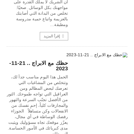
أن الشريك لا يملك القدرة على
مواجهتك بكل الوسائل. صحيًا:
تخلص من البدانة التي أصابتك
بالعزيمة واتباع حمية مدروسة
ومطبقة…
إقرأ المزيد
حظك مع الابراج .. 21-11-
2023
الحمل هذا اليوم مناسب جداَ لك،
وتتخلص من المشاغبات التي
تعرضك لبعض المظالم ومن
العراقيل التي تواجه طموحك. الثور
من الأفضل تجنّب السرعة والتهور
والمجازفات كلياً، إحمِ نفسك من
الانفعالات وكن متساهلاً الجوزاء
رفضك الوساطة في أي مجال،
يعزّز موقعك تجاه مسؤوليك ويثبت
مدى كبريائك في الأمور الحساسة.
السرطان…