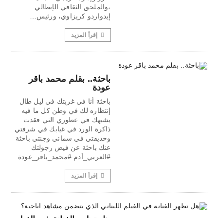
،والملحق الثقافي الإيطالي
إيدواردو كريزاوي، ورئيس…
إقرأ المزيد
باحثة.. بقلم محمد باقر
عودة
باحثة أنا في غربتك في ليل طال
إنتظاره لك في وطن كل ما فيه
يشبهك في عطوري التي فقدت
ذاكرة الورد في غيابك في شرفتي
وحديقتي في سمائي وجنتي باحثة
عنك باحثة عن فيض رجولتك
#العربي_آدم #محمد_باقر_عودة
إقرأ المزيد