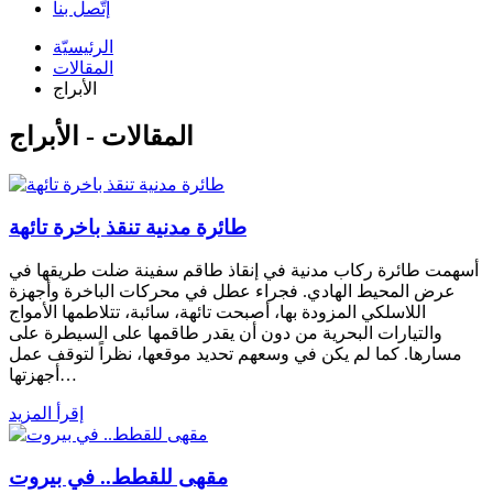
إتّصل بنا
الرئيسيّة
المقالات
الأبراج
المقالات - الأبراج
طائرة مدنية تنقذ باخرة تائهة
أسهمت طائرة ركاب مدنية في إنقاذ طاقم سفينة ضلت طريقها في
عرض المحيط الهادي. فجراء عطل في محركات الباخرة وأجهزة
اللاسلكي المزودة بها، أصبحت تائهة، سائبة، تتلاطمها الأمواج
والتيارات البحرية من دون أن يقدر طاقمها على السيطرة على
مسارها. كما لم يكن في وسعهم تحديد موقعها، نظراً لتوقف عمل
أجهزتها…
إقرأ المزيد
مقهى للقطط.. في بيروت