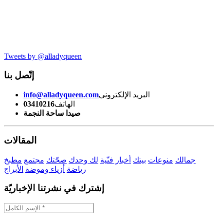
Tweets by @alladyqueen
إتّصل بنا
البريد الإلكتروني
info@alladyqueen.com
الهاتف
03410216
صيدا ساحة النجمة
المقالات
جمالك
منوعات
بيتك
أخبار فنّية
لك وحدك
صحّتك
مجتمع
مطبخ
رياضة
أزياء وموضة
الأبراج
إشترك في نشرتنا الإخباريّة