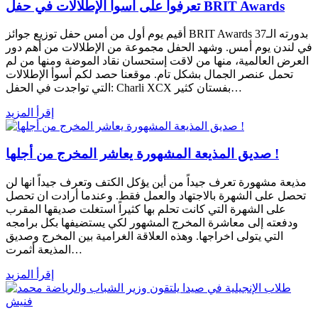
تعرفوا على أسوأ الإطلالات في حفل BRIT Awards
أقيم يوم أول من أمس حفل توزيع جوائز BRIT Awards بدورته الـ37
في لندن يوم أمس. وشهد الحفل مجموعة من الإطلالات من أهم دور
العرض العالمية، منها من لاقت إستحسان نقاد الموضة ومنها من لم
تحمل عنصر الجمال بشكل تام. موقعنا حصد لكم أسوأ الإطلالات
التي تواجدت في الحفل: Charli XCX بفستان كثير…
إقرأ المزيد
صديق المذيعة المشهورة يعاشر المخرج من أجلها !
مذيعة مشهورة تعرف جيداً من أين يؤكل الكتف وتعرف جيداً انها لن
تحصل على الشهرة بالاجتهاد والعمل فقط. وعندما أرادت ان تحصل
على الشهرة التي كانت تحلم بها كثيراً استغلت صديقها المقرب
ودفعته إلى معاشرة المخرج المشهور لكي يستضيفها بكل برامجه
التي يتولى اخراجها. وهذه العلاقة الغرامية بين المخرج وصديق
المذيعة أثمرت…
إقرأ المزيد