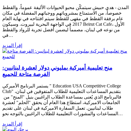
المدن - هدى حبيش سيتمكّن محبو الحيوانات الأليفة عموماً، والقطط
خصوصاً، من الاستمتاع بمشروباتهم ووجباتهم المفضلة في مكان
عام برفقة القطط في مقهى للقطط سيتم افتتاحه في نهاية العام
2017 في الواجهة البحرية لبيروت. وسيكون Beirut Cat Cafe، الأول
من نوعه في لبنان، مصمماً ليضمن أفضل تجربة للرواد والقطط
في…
إقرأ المزيد
منح تعليمية أميركية بمليوني دولار لعشرة لبنانيين:
الفرصة متاحة للجميع
يستمر البرنامج الأميركي " Education USA Competitive College
Club" بتقديم المساعدات التعليمية للطلاب المتفوقين في ​لبنان​،
فالبرنامج الذي يُعنى بمساعدة ​الطلاب​ الراغبين بنيل "المنح" من ​
الجامعات​ الاميركية، استطاع هذا العام أن يحقق "الحلم" لعشرة
طلاب لبنانيين. تعمل ​السفارة الاميركية​ في لبنان على تقديم
المساعدات والمشورات التعليمية للطلاب الراغبين بالتوجه نحو…
إقرأ المزيد