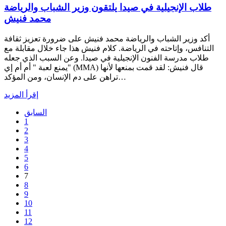
طلاب الإنجيلية في صيدا يلتقون وزير الشباب والرياضة
محمد فنيش
أكد وزير الشباب والرياضة محمد فنيش على ضرورة تعزيز ثقافة
التنافس، وإتاحته في الرياضة. كلام فنيش هذا جاء خلال مقابلة مع
طلاب مدرسة الفنون الإنجيلية في صيدا. وعن السبب الذي جعله
يمنع لعبة " أم أم إي" (MMA) قال فنيش: لقد قمت بمنعها لأنها
تراهن على دم الإنسان، ومن المؤكد…
إقرأ المزيد
السابق
1
2
3
4
5
6
7
8
9
10
11
12