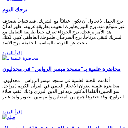
برجك اليوم
برج الحمل لا تحاول أن تكون عدائيّاً مع الشريك، فقد تتفاجأ بتصرّف
غير متوقّع منه. برج الثور يحاورك الحبيب بطريقة غريبة، أظهر له أنّ
هذا الأمر يزعجك. برج الجوزاء تعرف جيداً طريقة التعامل مع
الشريك لتبقى مرتاحاً. برج السرطان طموحك العاطفي كبير، لكنك
تبحث عن الفرصة المناسبة لتحقيقه. برج الاسد…
إقرأ المزيد
محاضرة علمية بـ"مسجد ميسر الرواس" في مجدليون
أقامت اللجنة العلمية في مسجد ميسر الرواس – مجدليون،
محاضرة علمية بعنوان الأعجاز العلمي في القرآن الكريم (مراحل
نمو الجنين) ألقاها الدكتور نزيه نور الدين البزري وذلك عقب صلاة
التراويح، وقد حضرها جمع من المصلين والمهتمين. تصوير وليد عنتر
إقرأ المزيد