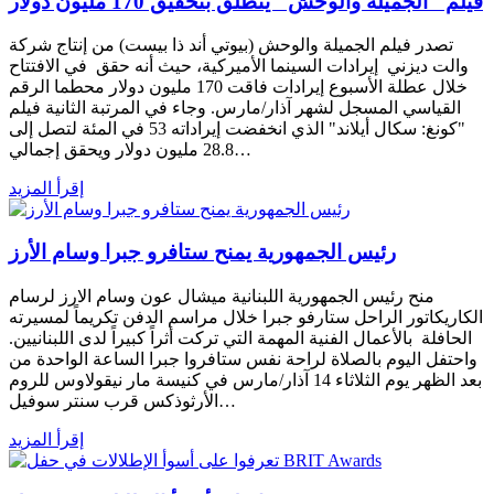
فيلم "الجميلة والوحش" ينطلق بتحقيق 170 مليون دولار
تصدر فيلم الجميلة والوحش (بيوتي أند ذا بيست) من إنتاج شركة
والت ديزني إيرادات السينما الأميركية، حيث أنه حقق في الافتتاح
خلال عطلة الأسبوع إيرادات فاقت 170 مليون دولار محطما الرقم
القياسي المسجل لشهر آذار/مارس. وجاء في المرتبة الثانية فيلم
"كونغ: سكال أيلاند" الذي انخفضت إيراداته 53 في المئة لتصل إلى
28.8 مليون دولار ويحقق إجمالي…
إقرأ المزيد
رئيس الجمهورية يمنح ستافرو جبرا وسام الأرز
منح رئيس الجمهورية اللبنانية ميشال عون وسام الارز لرسام
الكاريكاتور الراحل ستارفو جبرا خلال مراسم الدفن تكريماً لمسيرته
الحافلة بالأعمال الفنية المهمة التي تركت أثراً كبيراً لدى اللبنانيين.
واحتفل اليوم بالصلاة لراحة نفس ستافروا جبرا الساعة الواحدة من
بعد الظهر يوم الثلاثاء 14 آذار/مارس في كنيسة مار نيقولاوس للروم
الأرثوذكس قرب سنتر سوفيل…
إقرأ المزيد