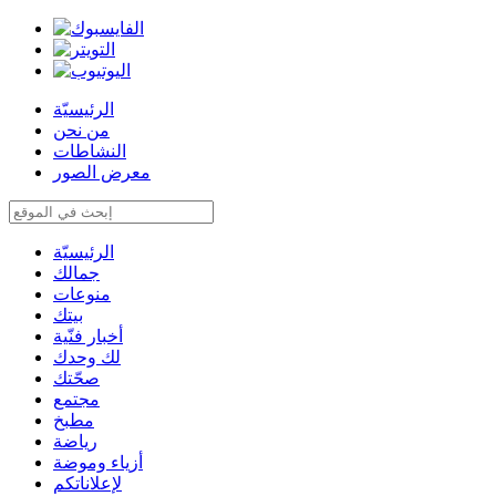
الرئيسيّة
من نحن
النشاطات
معرض الصور
الرئيسيّة
جمالك
منوعات
بيتك
أخبار فنّية
لك وحدك
صحّتك
مجتمع
مطبخ
رياضة
أزياء وموضة
لإعلاناتكم