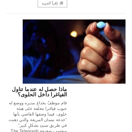
إقرأ المزيد
ماذا حصل له عندما تناول
الفياغرا داخل الحلوى؟
قام موظفٌ بخداع مديره ووضع له
حبوب فياغرا مغلفة على هيئة
حلوى، فيما وصفها القاضي بأنها
"خدعة نيسان المريعة والتي ذهبت
في طريق سيئ بشكلٍ كبير".
وبحسب صحيفة The Telegraph