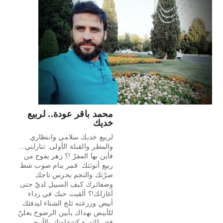
محمد باقر عودة.. لربيع
خديك
لربيع خديك سلامي وانتظاري
والمطر والقبلة الأولى تنازلني...
فأين بها المفرّ !؟ زهر يفوح من
ربيع أنوثتك قمر ينام صوب شط
صرّتك والنجم يحرس تاجك
وضفائرك كيف السبيل لديّ حتى
أغازلك!؟ ألقيت حبك في رداء
أبيض وزرعته ثلج الشتاء ليدفئك
للأبيض نهداك يأبين الرضوخ يعلنّ
فجر الثورة كشقاوتك بالأبيض