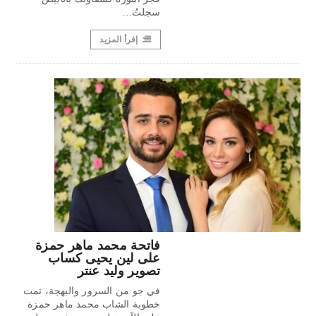
سجلتُ…
إقرأ المزيد
فاتحة محمد ماهر حمزة
على لين يحيى كساب
تصوير وليد عنتر
في جو من السرور والبهجة، تمت
خطوبة الشاب محمد ماهر حمزة