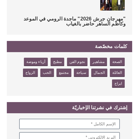
"مهرجان جرش 2026" ماجدة الرومي في الموعد
وكاظم الساهر حاضر بالغياب
كلمات مخصّصة
الصحة
مشاهير
نجوم الفن
مطبخ
أزياء وموضة
العائلة
الجمال
سياحة
مجتمع
الحب
الزواج
ابراج
إشترك في نشرتنا الإخباريّة