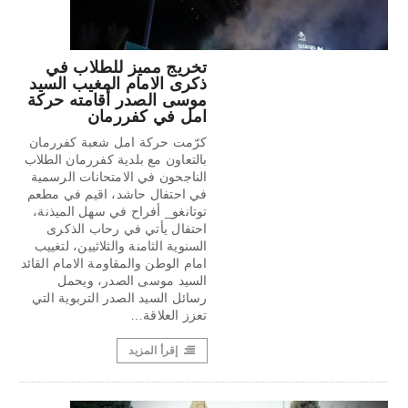
تخريج مميز للطلاب في
ذكرى الامام المغيب السيد
موسى الصدر أقامته حركة
امل في كفررمان
كرّمت حركة امل شعبة كفررمان
بالتعاون مع بلدية كفررمان الطلاب
الناجحون في الامتحانات الرسمية
في احتفال حاشد، اقيم في مطعم
توتانغو_ أفراح في سهل الميذنة،
احتفال يأتي في رحاب الذكرى
السنوية الثامنة والثلاثيين، لتغييب
امام الوطن والمقاومة الامام القائد
السيد موسى الصدر، ويحمل
رسائل السيد الصدر التربوية التي
تعزز العلاقة…
إقرأ المزيد