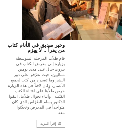
وخير صديق في الأنام كتاب
من يقرأ .. لا يهزم
قام طلاّب المرحلة المتوسطة
بزيارة إلى معرض الكتاب في
بيروت-بيال على مدى يومين
متتاليين، حيث تعرّفوا على دور
النشر وما تصدره من كتب لجميع
الأعمار، وكان لافتاً في هذه الزيارة
حرص طلاّبنا على اقتناء الكتب
القيّمة. وأثناء تجوال طلاّبنا، التقوا
الدكتور بسام الطرّاس الذي كان
متواجداً في المعرض وتحدّثوا
معه…
إقرأ المزيد