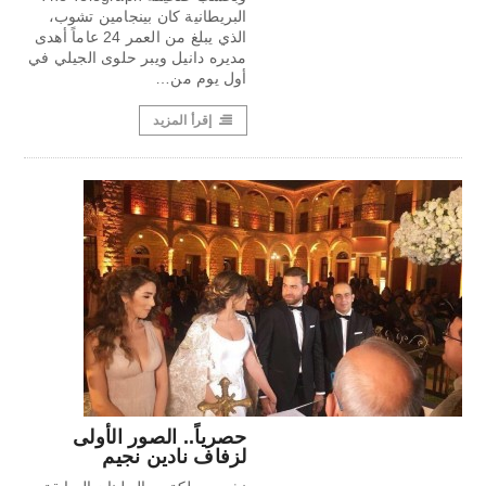
البريطانية كان بينجامين تشوب،
الذي يبلغ من العمر 24 عاماً أهدى
مديره دانيل ويبر حلوى الجيلي في
أول يوم من…
إقرأ المزيد
حصرياً.. الصور الأولى
لزفاف نادين نجيم