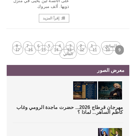
على الآنسة لين يحيى في منزل
ذويها. ألف مبروك
إقرأ المزيد
السابق
1
2
3
4
5
6
7
8
17
16
15
14
13
12
11
10
9
التالي
معرض الصور
مهرجان قرطاج 2026... حضرت ماجدة الرومي وغاب
كاظم الساهر... لماذا ؟