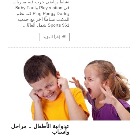
نشاط رياضي جرت فيه مباريات
في Play station وBaby Foot
وDarts وPing Pong كما نظم
المكتب نشاطًا آخر مع جمعية
Sports 961 شمل ألعابًا…
إقرأ المزيد
عدوانية الأطفال .. مراحل
وأسباب