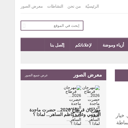
الرئيسيّة
من نحن
النشاطات
معرض الصور
أزياء وموضة
لإعلاناتكم
إتّصل بنا
معرض الصور
عرض جميع الصور
مهرجان قرطاج 2026... حضرت ماجدة
الرومي وغاب كاظم الساهر... لماذا ؟
 خيار
بساطة