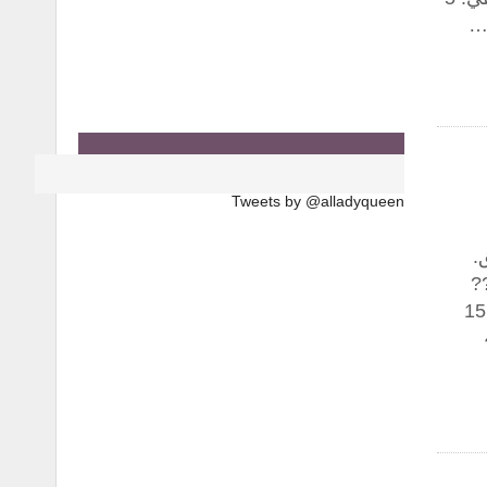
Tweets by @alladyqueen
.
?
معلومات سريعة ⏱️ وقت التحضير: 5 دقائق ???? وقت الطبخ: 15
??? تكفي: 4