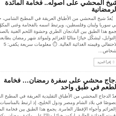
يخ المحشي على أصوله.. فخامة المائدة
لرمضانية
ُعدّ شيخ المحشي من الأطباق العريقة في المطبخ الشامي، 
ي سوريا ولبنان وفلسطين، ويرتبط اسمه بالفخامة وغنى المكوّ
مع هذا الطبق بين الباذنجان الطري وحشوة اللحم الغنية بالصن
لتوابل، ليشكّل خيارًا مثاليًا للعزائم ولموائد شهر رمضان بطابعه
الاحتفالي وقيمته الغذائية العالية. ⏱️ معلومات سريعة يكفي: 5
شخاص…
إقرأ المزيد
جاج محشي على سفرة رمضان… فخامة
لطعم في طبق واحد
عدّ الدجاج المحشي من الأطباق التقليدية العريقة في المطبخ ال
وصًا في بلاد الشام ومصر ودول الخليج، إذ ارتبط بالمناسبات
لعزائم وأجواء الإفطار العامرة. يجمع هذا الطبق بين فخامة ال