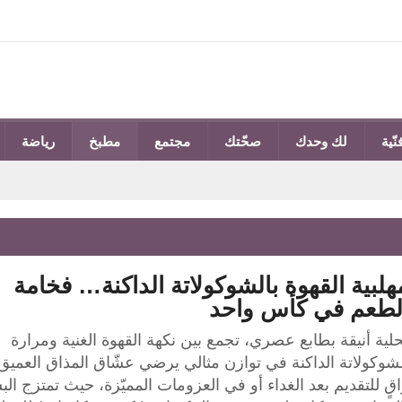
نّية
لك وحدك
صحّتك
مجتمع
مطبخ
رياضة
هلبية القهوة بالشوكولاتة الداكنة… فخامة
لطعم في كأس واحد
لية أنيقة بطابع عصري، تجمع بين نكهة القهوة الغنية ومرارة
شوكولاتة الداكنة في توازن مثالي يرضي عشّاق المذاق العميق.
قٍ للتقديم بعد الغداء أو في العزومات المميّزة، حيث تمتزج ال