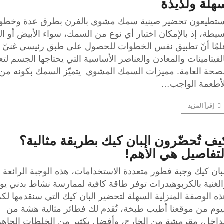
هلة ولذيذة
ستطيعون تحضير صينية سمك مشوي بالفرن بطرق عدة وخطو
يطة، إذ بالإمكان اختيار أي نوع من السمك، سواء الأبيض أو ال
لمًا أنّ تطبيق نفس الخطوات للحصول على طبق رئيسي غنيّ
لفيتامينات والمعادن والعناصر الأساسية التي يحتاجها الجسم لتع
لصحة العامة. مميزات السمك المشوي يتميّز السمك بكونه من
لأطعمة الواجب…
إقرأ المزيد
يف تُحضّرون البان كيك بطريقة مثالية؟
لتفاصيل هي الأهم!
بان كيك وجبة فطور متعددة الاستخدامات، هذه الوجبة الرائعة
لغنية بالكربوهيدرات توفر طاقة كافية لممارسة نشاط بدني يو
ه الوصفة المنزلية السهلة لتحضير البان كيك التي سنقدمها لك
ليوم من موقعنا أطيب طبخة، تُقدم لك فطائر مثالية هشة من
لداخل، مقرمشة من الخارج، وأفضل بكثير من الخلطات الجاهز