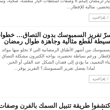
خيار لرمضان إليكم 6 وصفات لسلطات خيار منعشة، صحية، 
تحضير، مثالية للإفطار…
إقرأ المزيد
رّ تفريز السمبوسك بدون التصاق… خطوا
سيطة لقطع مثالية وجاهزة طوال رمضان
سمبوسك من أشهر الأطباق الرمضانية التي لا تخلو منها موائد
لإفطار. ورغم بساطة تحضيره، يواجه الكثيرون مشكلة التصاق 
ثناء التجميد، ما يؤدي إلى فقدان الشكل عند القلي أو ا
ماذا يفضل تفريز السمبوسك؟ التفريز يوفر…
إقرأ المزيد
كتشفوا طريقة تتبيل السمك بالفرن وصفات