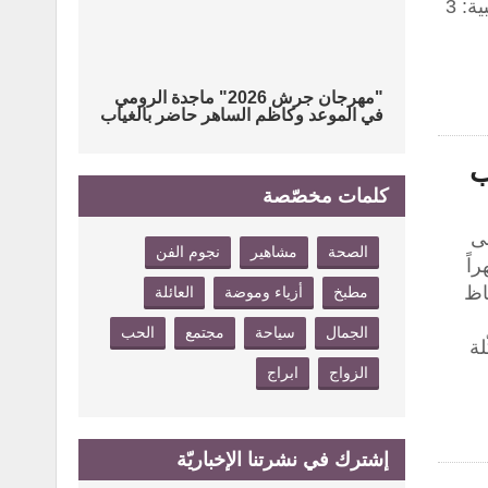
بالفخامة في كل ملعقة. ???? المكونات (تكفي 4 كاسات) للمهلبية: 3
"مهرجان جرش 2026" ماجدة الرومي
في الموعد وكاظم الساهر حاضر بالغياب
ب
كلمات مخصّصة
لى
الصحة
مشاهير
نجوم الفن
اً
اظ
مطبخ
أزياء وموضة
العائلة
الجمال
سياحة
مجتمع
الحب
ّلة
الزواج
ابراج
إشترك في نشرتنا الإخباريّة