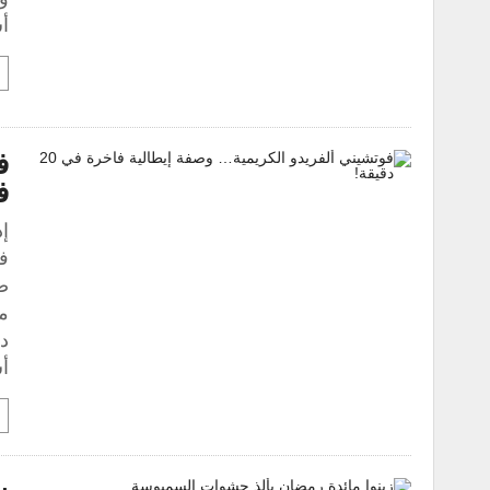
أ
ف
فا
إذ
فـ
ص
أ