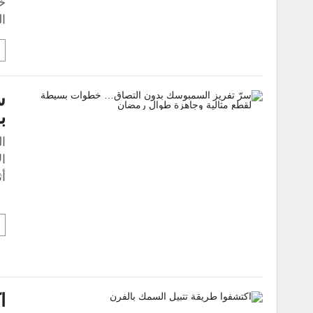
ال
س
ب
ال
ا
أ
ل
ا