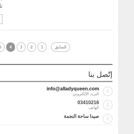
تا
السابق
1
2
3
4
5
إتّصل بنا
info@alladyqueen.com
البريد الإلكتروني
03410216
الهاتف
صيدا ساحة النجمة