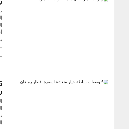
ز
تع
ا
ال
أن
ي
ر
ا
ا
ت