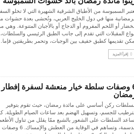
ينوا مائدة رمضان بألذ حشوات السمبوسة
تبر السمبوسة من الأطباق الشرقية الشهيرة التي لا تخلو السف
لرمضانية منها في دول الخليج العربي، وتُحشى بعدة حشوات م
خضار أو اللحم المفروم أو الدجاج أو بالأجبان المتنوعة. وهي م
واع المقبلات التي تقدم إلى جانب الطبق الرئيسي والسلطات، 
مكن تقديمها كطبق خفيف بين الوجبات، وتحمر بطريقتين فإما
إقرأ المزيد
6 وصفات سلطة خيار منعشة لسفرة إفطار
مضان
لسلطات ركن أساسي على مائدة رمضان، حيث تقوم بتوفير
لترطيب للجسم، وتسهيل الهضم بعد ساعات الصيام الطويلة. كم
ساعد السلطات على الشعور بالشبع ممّا يقلل من تناول الأطعم
الدسمة، وتساهم في الوقاية من العطش