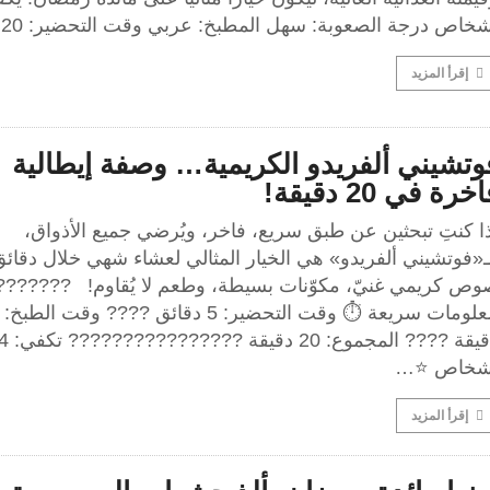
شخاص درجة الصعوبة: سهل المطبخ: عربي وقت التحضير: 20…
إقرأ المزيد
وتشيني ألفريدو الكريمية… وصفة إيطالية
خرة في 20 دقيقة!
ا كنتِ تبحثين عن طبق سريع، فاخر، ويُرضي جميع الأذواق،
«فوتشيني ألفريدو» هي الخيار المثالي لعشاء شهي خلال دقائق
وص كريمي غنيّ، مكوّنات بسيطة، وطعم لا يُقاوم! ????‍???
دقيقة ???? المجموع: 20 دقيقة ????‍????‍????‍?
شخاص ⭐…
إقرأ المزيد