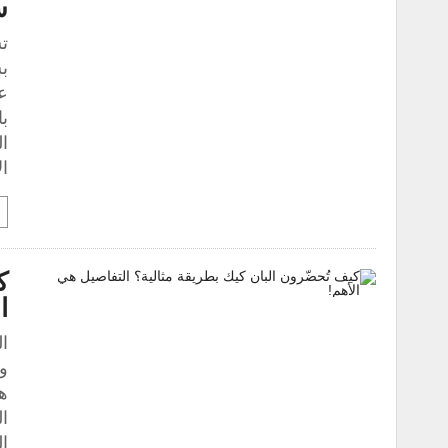
س
ت
بس
ع
با
ا
ا
ك
ا
ال
وا
هذ
ا
ا