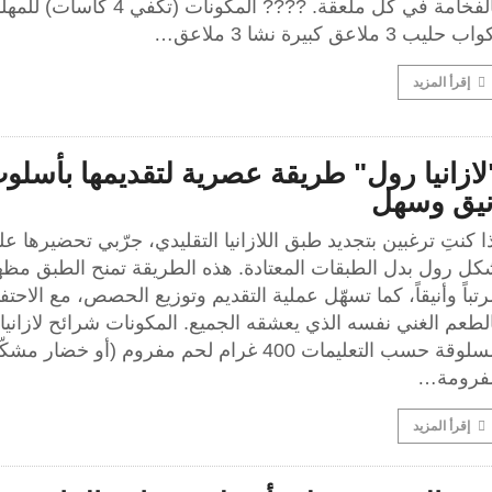
ب حليب 3 ملاعق كبيرة نشا 3 ملاعق…
إقرأ المزيد
لازانيا رول" طريقة عصرية لتقديمها بأسلو
نيق وسهل
ا كنتِ ترغبين بتجديد طبق اللازانيا التقليدي، جرّبي تحضيرها ع
كل رول بدل الطبقات المعتادة. هذه الطريقة تمنح الطبق مظهر
تباً وأنيقاً، كما تسهّل عملية التقديم وتوزيع الحصص، مع الاحتف
لطعم الغني نفسه الذي يعشقه الجميع. المكونات شرائح لازانيا
مسلوقة حسب التعليمات 400 غرام لحم مفروم (أو خضار مشك
فرومة…
إقرأ المزيد