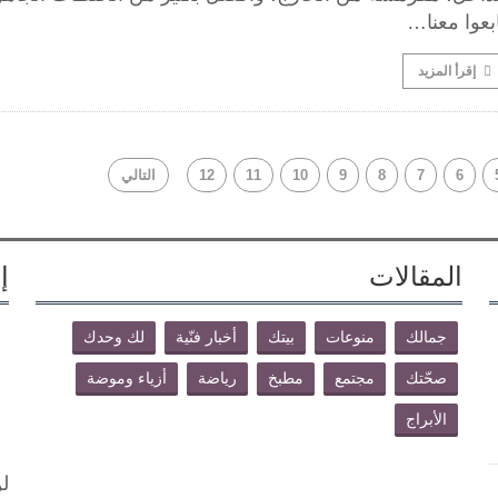
بعوا معنا…
إقرأ المزيد
6
7
8
9
10
11
12
التالي
المقالات
إ
جمالك
منوعات
بيتك
أخبار فنّية
لك وحدك
صحّتك
مجتمع
مطبخ
رياضة
أزياء وموضة
الأبراج
لن