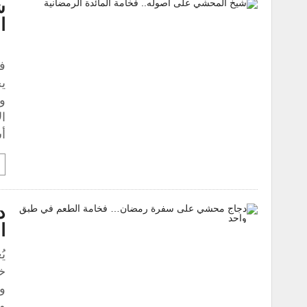
ش
ا
ي
ف
يج
وا
أ
د
ا
يُ
خص
وا