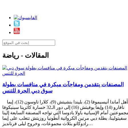
المقالات - رياضة
المصنفات يتقدمن ومفاجآت مبكرة في منافسات بطولة
سوق دبي الحرة للتنس
تأهل أماندا أنيسيموفا (2)، بليندا بنشيتش (9)، كلارا تاوسون (12)، إيما
نافارو (14) وإيفا يوفيتش (16) إلى دور الـ32 خسارة كاترينا سينيكوفا
جموعتين أمام الإسبانية باولا بادوسا التي تواجه المصنفة السابعة إلينا
سفيتولينا، بطلة دبي مرتين الكرواتية أنطونيا روزيتش تتغلب على إيما
رادوكانو بثلاث مجموعات، وخروج ليلى فرنانديز…