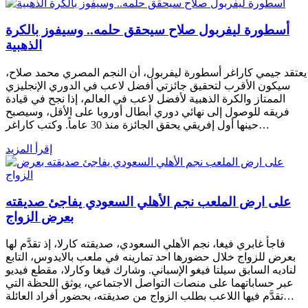
أسطورة ليفربول صلاح سيحقق حلمه.. وسيفوز بالكرة
الذهبية
يعتقد جيمي كاراغر أسطورة ليفربول، أن النجم المصري محمد صلاح،
سيكون الأقرب لتحقيق جائزتي أفضل لاعب في الدوري الإنجليزي
الممتاز والكرة الذهبية لأفضل لاعب في العالم، إذا نجح في قيادة
فريقه للوصول إلى نهائي دوري أبطال أوروبا على الأقل، وسيصبح
حينها أول إفريقي يحقق الجائزة منذ 30 عاماً. وكتب كاراغر…
إقرأ المزيد
على ارض الملعب نجم الأهلي السعودي يفاجئ صديقته
بعرض الزواج
فاجأ غابري فيغا، نجم الأهلي السعودي، صديقته كارلا، إذ تقدَّم لها
بعرض للزواج خلال حضورها احد تمارينه في ملعب بالايدوس، التابع
لناديه السابق سيلتا فيغو الإسباني. وشارك فيغا وكارلا، مقطع فيديو
عبر حساباتهما على منصات التواصل الاجتماعي، يوثق اللحظة التي
تقدَّم فيها اللاعب بطلب الزواج من صديقته، بحضور أفراد العائلة…