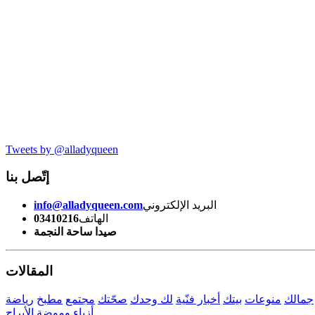
Tweets by @alladyqueen
إتّصل بنا
البريد الإلكتروني
info@alladyqueen.com
الهاتف
03410216
صيدا ساحة النجمة
المقالات
جمالك
منوعات
بيتك
أخبار فنّية
لك وحدك
صحّتك
مجتمع
مطبخ
رياضة
أزياء وموضة
الأبراج