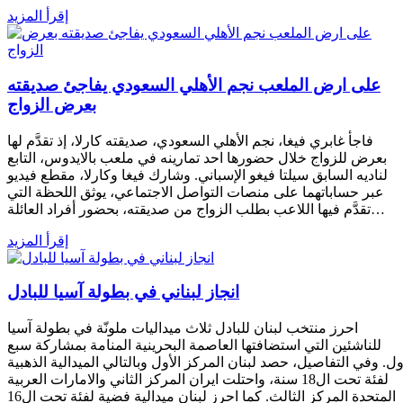
إقرأ المزيد
على ارض الملعب نجم الأهلي السعودي يفاجئ صديقته
بعرض الزواج
فاجأ غابري فيغا، نجم الأهلي السعودي، صديقته كارلا، إذ تقدَّم لها
بعرض للزواج خلال حضورها احد تمارينه في ملعب بالايدوس، التابع
لناديه السابق سيلتا فيغو الإسباني. وشارك فيغا وكارلا، مقطع فيديو
عبر حساباتهما على منصات التواصل الاجتماعي، يوثق اللحظة التي
تقدَّم فيها اللاعب بطلب الزواج من صديقته، بحضور أفراد العائلة…
إقرأ المزيد
انجاز لبناني في بطولة آسيا للبادل
احرز منتخب لبنان للبادل ثلاث ميداليات ملونّة في بطولة آسيا
للناشئين التي استضافتها العاصمة البحرينية المنامة بمشاركة سبع
ل. وفي التفاصيل، حصد لبنان المركز الأول وبالتالي الميدالية الذهبية
لفئة تحت ال18 سنة، واحتلت ايران المركز الثاني والامارات العربية
المتحدة المركز الثالث. كما احرز لبنان ميدالية فضية لفئة تحت ال16