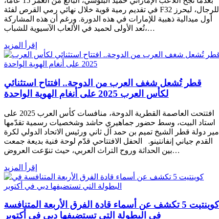
بعدما نجح اللاعب الإماراتي حميد البلوشي، البالغ من العمر 15 عامًا،
في تقديم رمية قوية خلال نهائي رمي القرص لفئة F32 للرجال، ليحرز
أول ميدالية ذهبية للإمارات في هذه الدورة. ورغم أن هذه المشاركة
تُعد الأولى لحميد في الألعاب الآسيوية للشباب،…
إقرأ المزيد
قطر تُشعل شغف العرب من الدوحة.. افتتاح استثنائي
لكأس العرب 2025 على أنغام الهوية الواحدة
افتتحت العاصمة القطرية الدوحة، منافسات كأس العرب 2025 على
استاد البيت، وسط حضور جماهيري حاشد وشخصيات رسمية تقدّمها
مير دولة قطر الشيخ تميم بن حمد آل ثاني ورئيس الاتحاد الدولي لكرة
القدم جياني إنفانتينو. الحفل الافتتاحي قدّم لوحة فنية بديعة جمعت
بين الحداثة وروح التراث العربي، حيث تنوّعت العروض…
إقرأ المزيد
كوينتيت 5 تكشف عن أسماء قادة الفرق الأربعة المتنافسة
في البطولة التي تستضيفها دبي في أكتوبر