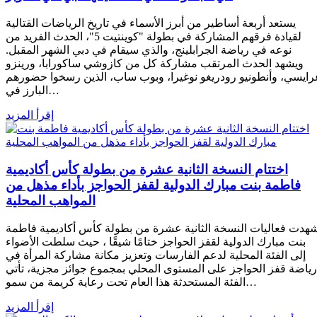
يستعد أربعة أساطير من أبرز الأسماء في تاريخ الرياضات القتالية
لقيادة فرقهم المشاركة في بطولة "كوينتيت 5"، الحدث الفريد من
نوعه في رياضة الجرابلينج، والذي سيقام في دبي الشهر المقبل.
ويشهد الحدث المرتقب مشاركة كل من كازوشي ساكورابا، ورينزو
رايسي، وأنطونيو رودريغو نوغيرا، وبوب ساب، الذين رسخوا حضورهم
البارز في…
إقرأ المزيد
اختتام النسخة الثانية عشرة من بطولة كأس أكاديمية
فاطمة بنت مبارك الدولية لقفز الحواجز بأداء مذهل من
المواهب المحلية
هدت فعاليات النسخة الثانية عشرة من بطولة كأس أكاديمية فاطمة
بنت مبارك الدولية لقفز الحواجز ختامًا شيقًا ، حيث سلطت الأضواء
إلى الفئة المحلية لدعم الفارسات وتعزيز مكانة مشاركة المرأة في
رياضة قفز الحواجز على المستوى المحلي بمجموع جوائز مجزية، تأتي
الفئة المستحدثة هذا العام تحت رعاية كريمة من سمو…
إقرأ المزيد