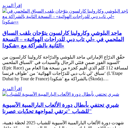
إقرأ المزيد
ماجد البلوشي وكارولينا كارلسون يتوّجان بلقب السباق
الملحمي في «لي تاب دبي للدراجات الهوائية» – النسخة
الثانية بالشراكة مع «شكودا»
حقّق الدرّاج الإماراتي ماجد البلوشي والدرّاجة كارولينا كارلسون من
السويد الفوز ضمن فئتَي الرجال والسيدات في ’السباق الملحمي‘
(Epic Race) لمسافة 112 كلم الذي أقيم كجزء من نسخة هذا العام من
سباق ’لي تاب دبي للدرّاجات الهوائية‘ من ’طواف فرنسا‘ (L’Etape
Dubai by Tour de France) بالشراكة مع ’شكودا (Škoda).…
إقرأ المزيد
شيري تحتفي بأبطال دورة الألعاب البارالمبية الآسيوية
للشباب "نرتقي لمواجهة تحدّيات عصرنا"
شهدت دورة الألعاب البارالمبية الآسيوية للشباب 2025 لحظة ذهبية،