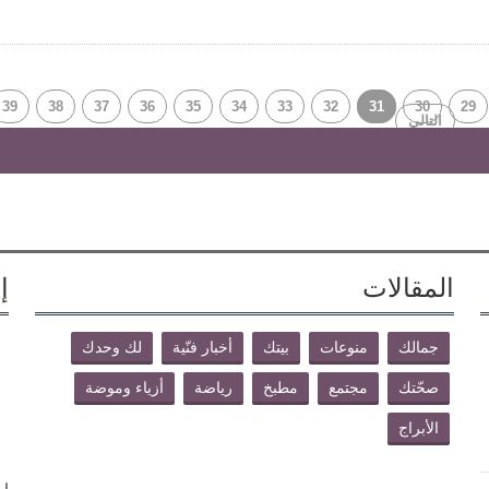
39
38
37
36
35
34
33
32
31
30
29
التالي
المقالات
إ
جمالك
منوعات
بيتك
أخبار فنّية
لك وحدك
صحّتك
مجتمع
مطبخ
رياضة
أزياء وموضة
الأبراج