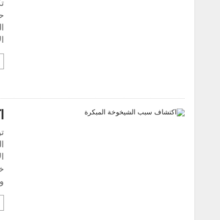
ت
ح
ال
ا
ا
ت
ال
ال
خل
ون