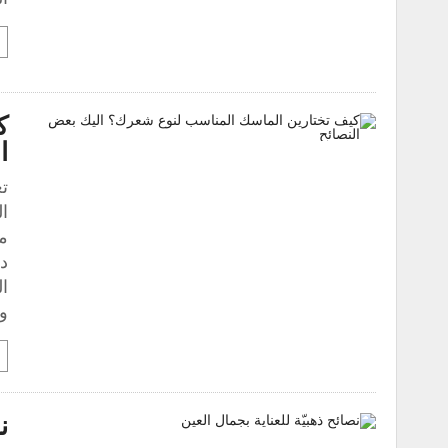
ك
ا
ت
ا
د
ا
و
ن