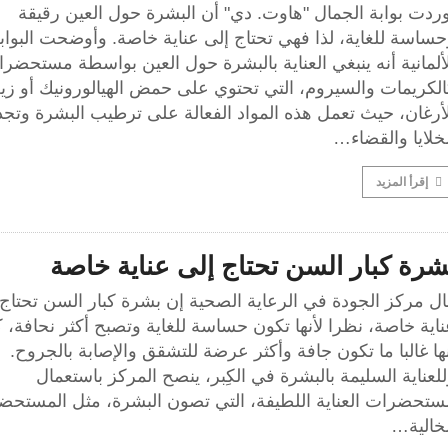
ردت بوابة الجمال "هاوت. دي" أن البشرة حول العين رقيقة
ساسة للغاية، لذا فهي تحتاج إلى عناية خاصة. وأوضحت البواب
ألمانية أنه ينبغي العناية بالبشرة حول العين بواسطة مستحضر
الكريمات والسيروم، التي تحتوي على حمض الهيالورونيك أو ز
أرغان، حيث تعمل هذه المواد الفعالة على ترطيب البشرة وتجد
خلايا والقضاء…
إقرأ المزيد
شرة كبار السن تحتاج إلى عناية خاصة
ل مركز الجودة في الرعاية الصحية إن بشرة كبار السن تحتاج 
اية خاصة، نظرا لأنها تكون حساسة للغاية وتصبح أكثر نحافة، ك
ها غالبا ما تكون جافة وأكثر عرضة للتشقق والإصابة بالجروح.
لعناية السليمة بالبشرة في الكِبر، ينصح المركز باستعمال
ستحضرات العناية اللطيفة، التي تصون البشرة، مثل المستح
لخالية…