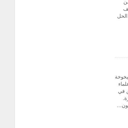
ن
عف
الحل
يخوخة
لماء
ن في
ة.