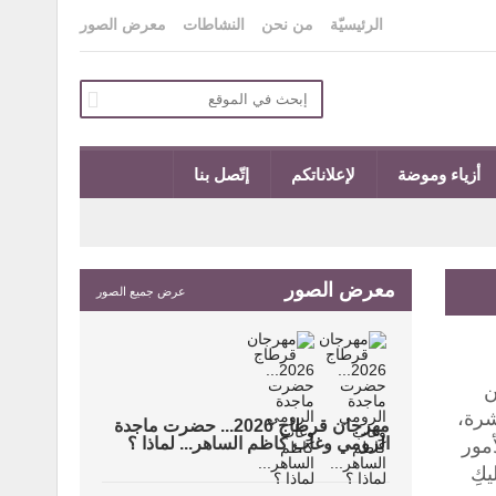
الرئيسيّة
من نحن
النشاطات
معرض الصور
أزياء وموضة
لإعلاناتكم
إتّصل بنا
معرض الصور
عرض جميع الصور
ن
شرة،
مهرجان قرطاج 2026... حضرت ماجدة
الرومي وغاب كاظم الساهر... لماذا ؟
أمور
كِ