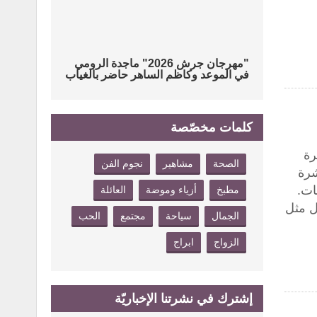
"مهرجان جرش 2026" ماجدة الرومي
في الموعد وكاظم الساهر حاضر بالغياب
كلمات مخصّصة
بشرة
الصحة
مشاهير
نجوم الفن
شرة
ات.
مطبخ
أزياء وموضة
العائلة
ل مثل
الجمال
سياحة
مجتمع
الحب
الزواج
ابراج
إشترك في نشرتنا الإخباريّة