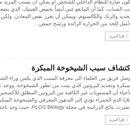
كون ضارة للنظام الداخلي للشخص أو يمكن أن يسبب المزيد م
ب الشباب. كما أن المانغو غني أيضاً بحمض الفيتيك، الذي يض
حديد والزنك والكالسيوم، ويمكن أن يعزز نقص المعادن. ولكن 
لأمثل للحد من الحرارة الزائدة ورشح حمض…
إقرأ المزيد
كتشاف سبب الشيخوخة المبكرة
وصل فريق من العلماء الى معرفة السبب الذي يكمن وراء الش
مبكرة وتحديد البروتين الذي يثبت من تطور الشيخوخة. ووجد ع
أحياء أن المستويات غير الكافية من البروتين المطلق للأكسجي
ايا الدم الحمراء تؤدي إلى التدهور المعرفي والشيخوخة المبكر
شرت نتائج الدراسة في مجلة PLOS Biology، حيث وجد باحثون…
إقرأ المزيد