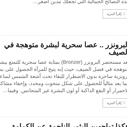
ه النصائح الجمالية التي تجعلك تبدين أصغر…
إقرأ المزيد
لبرونزر .. عصا سحرية لبشرة متوهجة في
لصيف
يعد مستحضر البرونزر (Bronzer) بمثابة عصا سحرية للتمتع ب
توهجة في فصل الصيف، حيث إنه يتيح للمرأة الحصول على ب
رونزية ساحرة بدون الاضطرار للبقاء تحت أشعة الشمس لساع
ما يعد مثالياً للحصول على شكل منحوت ومحدد، وإخفاء مشاك
احمرار أو البقع الداكنة أو لون البشرة غير المتجانس. وفيما…
إقرأ المزيد
كذا تواجهين البثور الناجمة عن الكمامة