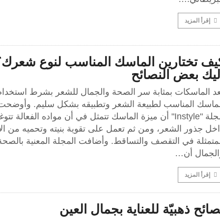
إقرأ المزيد
يف تختارين الماسك المناسب لنوع شعرك؟
ليك بعض النصائح
عد الماسكات بمثابة سر الصحة والجمال للشعر بشرط استخدام
لماسك المناسب لطبيعة الشعر وتطبيقه بشكل سليم. وأوضحت
مجلة "Instyle" أن ميزة الماسك تتمثل في أن مواده الفعالة تتو
اخل جذور الشعر، ومن ثم تعمل على تقوية بنيته وتحميه من ال
لمتمثلة في التقصف والتساقط. وأضافت المجلة المعنية بالصحة
الجمال أن…
إقرأ المزيد
صائح ذهبيّة للعناية بجمال العين