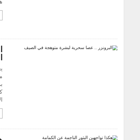
هذ
ا
ا
م
ب
ك
ال
ه