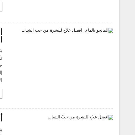
ا
ا
يت
ت
ح
ال
ا
أ
يت