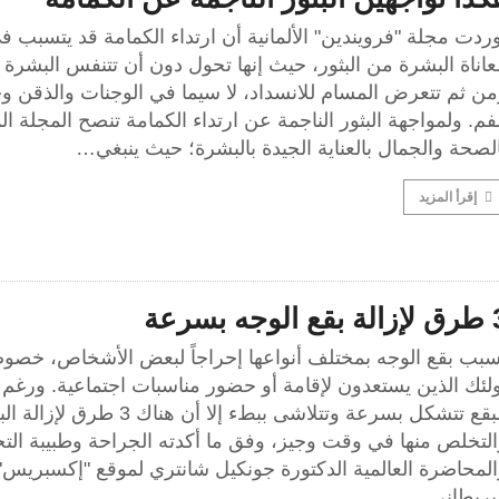
ردت مجلة "فرويندين" الألمانية أن ارتداء الكمامة قد يتسبب ف
اناة البشرة من البثور، حيث إنها تحول دون أن تتنفس البشرة ج
من ثم تتعرض المسام للانسداد، لا سيما في الوجنات والذقن و
فم. ولمواجهة البثور الناجمة عن ارتداء الكمامة تنصح المجلة ال
لصحة والجمال بالعناية الجيدة بالبشرة؛ حيث ينبغي…
إقرأ المزيد
 الوجه بسرعة
سبب بقع الوجه بمختلف أنواعها إحراجاً لبعض الأشخاص، خصوصا
لئك الذين يستعدون لإقامة أو حضور مناسبات اجتماعية. ورغم 
البقع تتشكل بسرعة وتتلاشى ببطء إلا أن هناك 3 طرق لإز
التخلص منها في وقت وجيز، وفق ما أكدته الجراحة وطبيبة الت
المحاضرة العالمية الدكتورة جونكيل شانتري لموقع "إكسبريس"
لبريطاني.…