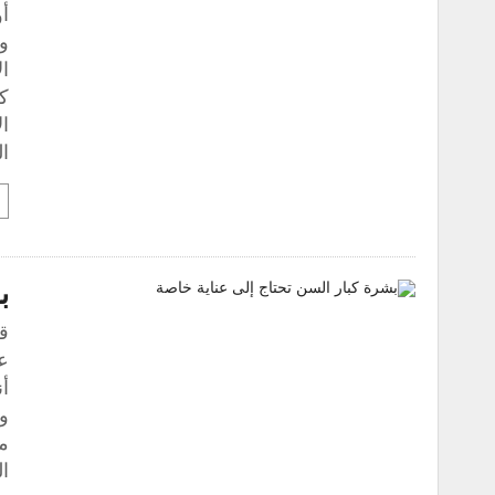
أو
وح
ال
ك
ال
ال
ب
قا
عن
أن
ول
م
ا