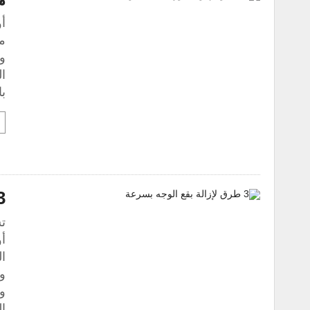
أو
مع
و
ال
با
3 طرق لإزالة بقع
ت
أو
و
و
ا