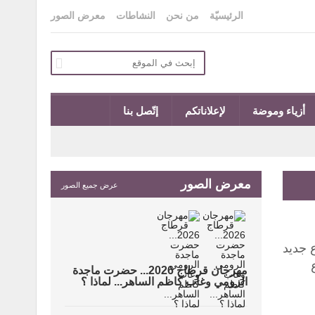
الرئيسيّة
من نحن
النشاطات
معرض الصور
أزياء وموضة
لإعلاناتكم
إتّصل بنا
معرض الصور
عرض جميع الصور
ع جديد
مهرجان قرطاج 2026... حضرت ماجدة
الرومي وغاب كاظم الساهر... لماذا ؟