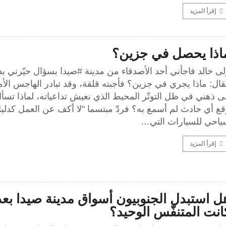
إقرأ المزيد
اذا يحصل في جزين؟
ى خالد فاجأني أحد الأصدقاء من مدينة #صيدا بسؤال حيّرني بدا
ال: ماذا يجري في جزين؟ فأجبته قلقة، وقد تبادر الهاجس الأ
ى ذهني في ظل التوتّر المحيط الذي نعيش تداعياته، لماذا تسأ
قع أي حادث لم أسمع به؟ فردّ مبتسما "لا أكف عن العمل كدلي
ياحي للسيارات التي…
إقرأ المزيد
ل استبدل الجنوبيون أسواق مدينة صيدا بعد
انت المتنفّس الوحيد؟