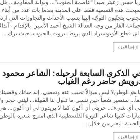
يا حسن زعيتر صيدا "عاصمة الجنوب"... وبوابة المقاومة... هل
صبحت هذه التسمية فقط على المدينة بعدما بات عدد من أبناء
جنوب يتجنّبون التوجّه إليها بسبب الأحداث والتجاوزات التي ارتكب
ماعة الفار من وجه العدالة الشيخ أحمد الأسير" بالإقدام - آنذاك
لى قطع الأوتوستراد الذي يربط بيروت بالجنوب، حيث ترك…
إقرأ المزيد
ي الذكرى السابعة لرحيله: الشاعر محمود
رويش حاضر رغم الغياب
ا هو الوطن؟ ليس سؤالاً تجيب عنه وتمضي، إنه حياتك وقضيتك
اً... سنصير شعباً حين ننسى ما تقول لنا القبيلة... ليتني حجر ول
ى أي شيء!... حريتي أن أكون كما لا يريدون لي أن أكون... هي
ارات كتبها شاعر الثورة الفلسطينية الذي امتزج شعره بالوطن
لحبيبة، ليعبر من خلال…
إقرأ المزيد