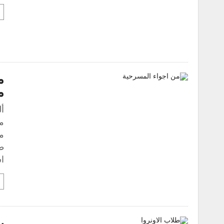
م
م
أ
م
م
ط
اس
ب