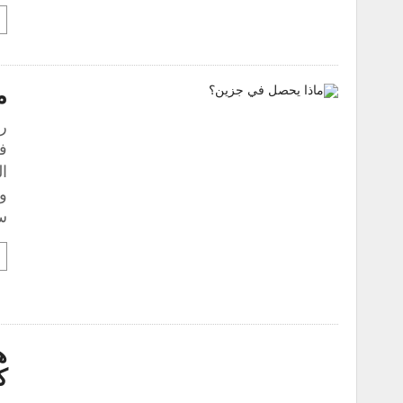
م
رل
فق
ال
و
س
ه
ك