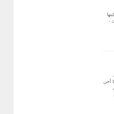
تها
 -
ا أحن