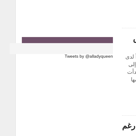
 لدى
Tweets by @alladyqueen
إلى
دأت
ها
 رغم