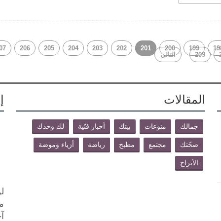
07
206
205
204
203
202
201
200
199
19
209
التالي
المقالات
إ
جمالك
منوعات
بيتك
أخبار فنّية
لك وحدك
صحّتك
مجتمع
مطبخ
رياضة
أزياء وموضة
الأبراج
لن
م
آخ