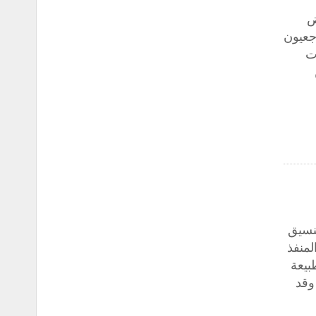
ض
جعيون
ت
لتنسيق
للقطاعات الإنتاجية الممول من قبل USAID والمنفذ
طبيعة
وقد