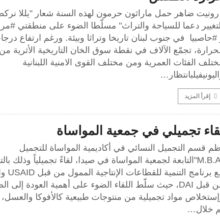
ونيت ضاهر حمل ماراثون حرمون لهذه السنة شعار "يللا نرك
لتغيير دعما للسياحة والتراث" مسلّطا الضوء على منطقتي #مر
#حاصبيا في جنوب لبنان تاريخا وتراثا وبيئة. ورغم ارتفاع درجا
حرارة، تجمّع الآلاف في نقطة سوق الخان التاريخية الأثرية من
تلف الفئات العمرية ومن مختلف القوى الامنية اللبنانية
ليونيفيلبانتظار…
إقرأ المزيد
قاء تجميلي في جمعية المواساة
ظم قسم التجميل النسائي في أكاديمية المواساة للتجميل
"M.B.A"التابعة لجمعية المواساة في صيدا، لقاءً تجميلياً وذلك با
مع برنامج التنمية 
من قبل DAI، حيث سلّط اللقاء الضوء على أهمية العودة إلى ال
إستخلاص مواد تجميلية من منتوجات طبيعية كالأفوكا والعسل، 
م خلال…