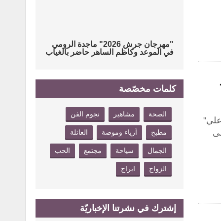
"مهرجان جرش 2026" ماجدة الرومي
في الموعد وكاظم الساهر حاضر بالغياب
كلمات مخصّصة
الصحة
مشاهير
نجوم الفن
علي"
لى
مطبخ
أزياء وموضة
العائلة
الجمال
سياحة
مجتمع
الحب
الزواج
ابراج
إشترك في نشرتنا الإخباريّة