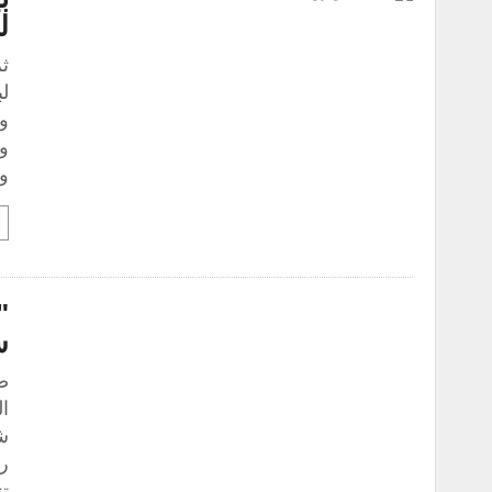
ل
ث
ل
وك
وخ
"
س
ص
ال
شف
رس
تن