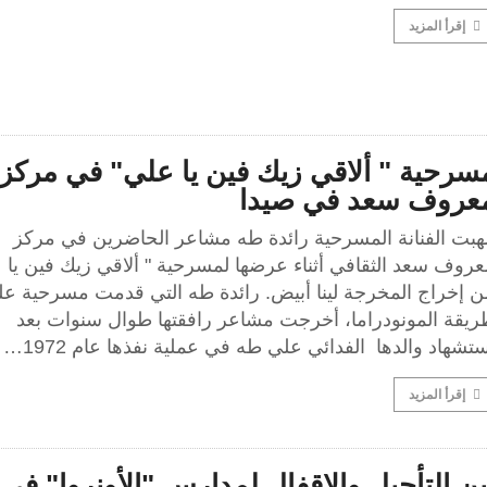
إقرأ المزيد
سرحية " ألاقي زيك فين يا علي" في مركز
عروف سعد في صيدا
لهبت الفنانة المسرحية رائدة طه مشاعر الحاضرين في مركز
عروف سعد الثقافي أثناء عرضها لمسرحية " ألاقي زيك فين يا 
ن إخراج المخرجة لينا أبيض. رائدة طه التي قدمت مسرحية ع
ريقة المونودراما، أخرجت مشاعر رافقتها طوال سنوات بعد
تشهاد والدها الفدائي علي طه في عملية نفذها عام 1972…
إقرأ المزيد
ين التأجيل والإقفال لمدارس "الأونروا" في