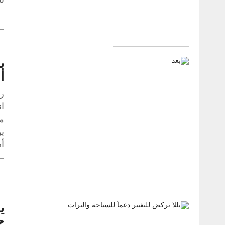
ب
ا
رح
ا
من
ي
أ
ي
ح