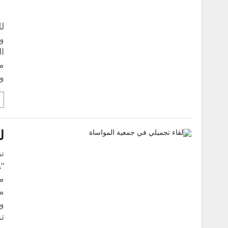
ر
ل
و 
ال
مخ
وا
ل
ن
و
ت