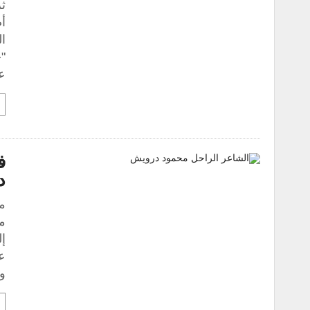
ثر
أ
ال
"ج
ع
ف
د
م
مع
إل
عب
وا