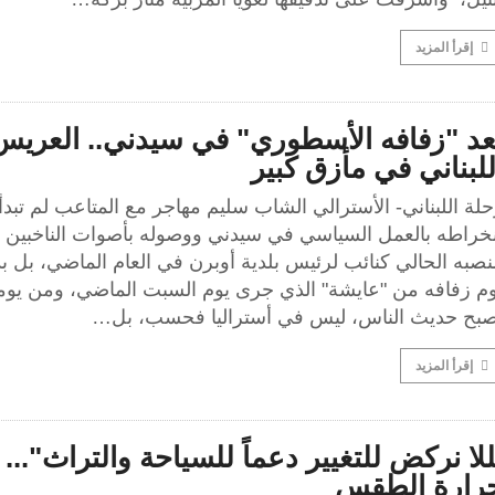
إقرأ المزيد
عد "زفافه الأسطوري" في سيدني.. العريس
للبناني في مأزق كبير
لة اللبناني- الأسترالي الشاب سليم مهاجر مع المتاعب لم تبدأ
نخراطه بالعمل السياسي في سيدني ووصوله بأصوات الناخبين 
صبه الحالي كنائب لرئيس بلدية أوبرن في العام الماضي، بل ب
وم زفافه من "عايشة" الذي جرى يوم السبت الماضي، ومن يوم
صبح حديث الناس، ليس في أستراليا فحسب، بل…
إقرأ المزيد
للا نركض للتغيير دعماً للسياحة والتراث"...
رارة الطقس