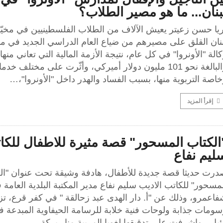
بنان... ما هو مصير الطلاب؟
ريا حسن زعيتر يعيش الآلاف من الطلاب الفلسطينيين في مخيّ
بنان القلق على مصيرهم من ضياع العام الدراسي الجديد في 
الة "الأونروا" في كل عام، نتيجة الأزمة المالية التي تعاني منها
والبالغة نحو 101 مليون دولار أميركي، وأثّرت على مختلف خدما
اصة التربوية منها، بسبب الفساد والهدر داخل "الأونروا"،…
إقرأ المزيد
الكتاب المسحور" قصة مثيرة للاطفال للكا
ليم نفاع
درت حديثا قصة جديدة للأطفال، هادفة وشيقة تحت عنوان "ال
مسحور" للكاتب الاديب سليم نفاع مدير المكتبة البلدية العامة
اعمرو، وذلك عن "أ. دار الهدى عبد زحالقة " في كفر قرع، تزي
ومات جذابة ولوحات فنية خلابة للرسامة الحيفاوية المبدعة في
ئيل، واشرفت على تدقيقها لغويا المربية منار بركة…