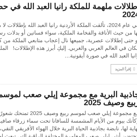
طلالات ملهمة للملكة رانيا العبد الله في ح
202
في عام 2024، تألقت الملكة الأردنية رانيا العبد الله بإطلالات لا
ا من حيث الأناقة والفخامة الملكية، سواء فساتين أو بدلات رس
و حتى إطلالات عصرية، جميعها نال إعجاب متابعي الملكة من 
ان في العالم العربي والغربي. إليكِ أبرز هذه الإطلالات! المل
نيا العبد الله في صورة أيقونية…
إقرأ المزيد
اذبية البرية مع مجموعة إيلي صعب لموسم
بيع وصيف 2025
مع مجموعة إيلي صعب لموسم ربيع وصيف 2025 تمنحك شعو
أنك بيوم من الأيام المشمسة للسافانا تحت سماء زرقاء صافية 
اية لها، نابضة بجاذبية الحياة البرية خلال الهواء الأفريقي النقي،
حتضن أنثى إيلي صعب المغامرة المختلفة الراقية التي تبعث له