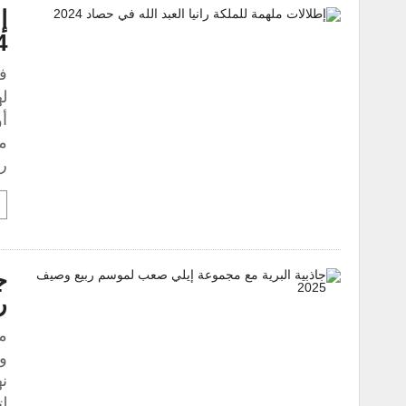
إ
4
له
أ
مك
را
ج
ر
وك
نه
لت