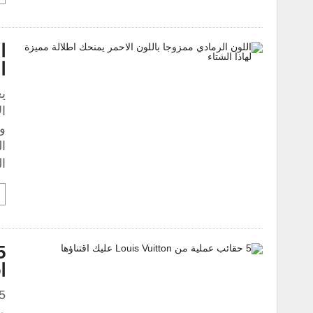
ا
ا
يع
ا
وه
ال
ا
ا
م