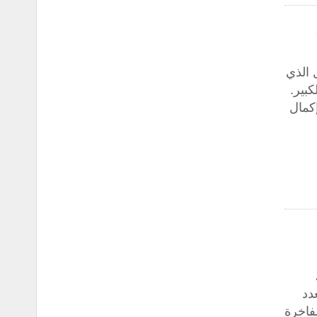
 الذي
كبير.
إكمال
دد
فاخرة