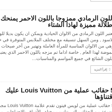
للون الرمادي ممزوجا باللون الاحمر يمنحك
طلالة مميزة لهاذا الشتاء
تبر اللون الرمادي من الالوان الحيادية ويمكن ان يكون بديلا لل
لاسود , ومن السهل تنسيقه مع مختلف الملابس المتوفرة في خ
ي من الالوان المناسبة للمرأة العاملة وتهتبر من أخر صيحات
موضة لهذا العام , خاصة اذاما تم مزجه باللون الاحمر الذي يعتب
للون الشائع في جميع المواسم والمناسبات…
إقرأ المزيد
5 حقائب عملية من Louis Vuitton عليك
قتناؤها
5 حقائب عملية من لويس فيتون
تنوعة من الحقائب التي تناسب مختلف الأذواق والاحتياجات، م