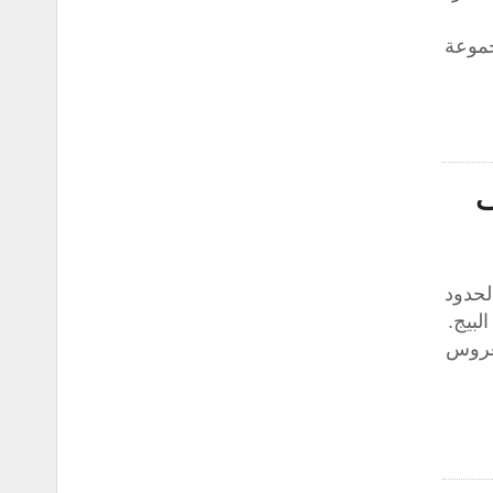
مجموعة
ف
لحدود
لبيج.
لعروس