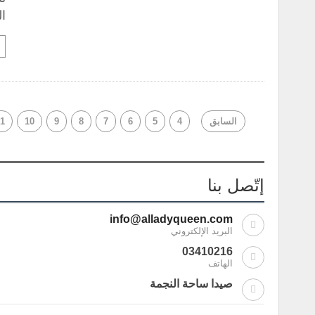
ال
السابق
4
5
6
7
8
9
10
1
إتّصل بنا
info@alladyqueen.com
البريد الإلكتروني
03410216
الهاتف
صيدا ساحة النجمة