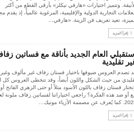
أنيقة. وتتميز اختيارات «هارفي نيكلز» بأرقى القطع من أكثر
علامات التجارية الدولية والإقليمية، المرغوبة عالمياً، إذ يقدم 
ميزة، تعيد تعريف فن الزينة. «هارفي…
إقرأ المزيد
ستقبلي العام الجديد بأناقة مع فساتين زفا
ير تقليدية
د تصدم العروس ضيوفها باختيار فستان زفاف غير مألوف وغير
قليدي من حيث الشكل واللون أيضاً، وقد تتخطى العروس كل ا
ختار فستان زفاف باللون الأسود مثلاً أو حتى الزهري الفاتح أو ا
ع أو ضد هذه الفكرة؟ راجعي اختياراتنا لفساتين زفاف ملونة 
ا يُعرف عن مصممة الأزياء مونيك…
إقرأ المزيد