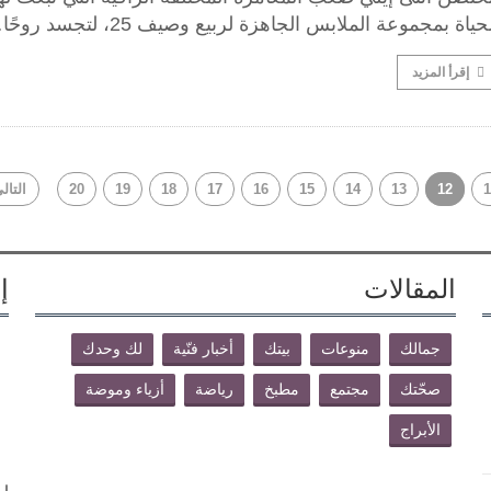
حياة بمجموعة الملابس الجاهزة لربيع وصيف 25، لتجسد روحًا…
إقرأ المزيد
1
12
13
14
15
16
17
18
19
20
التال
المقالات
إ
جمالك
منوعات
بيتك
أخبار فنّية
لك وحدك
صحّتك
مجتمع
مطبخ
رياضة
أزياء وموضة
الأبراج