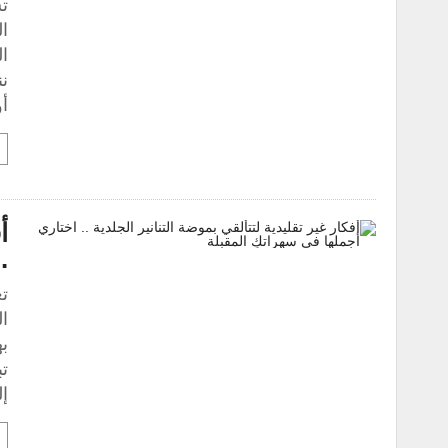
تس
ال
ن
أ
أ
.
تع
ال
به
تب
إ