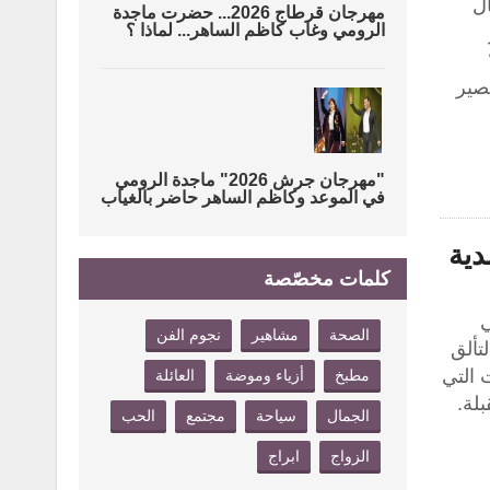
ال
مهرجان قرطاج 2026... حضرت ماجدة
الرومي وغاب كاظم الساهر... لماذا ؟
صير
"مهرجان جرش 2026" ماجدة الرومي
في الموعد وكاظم الساهر حاضر بالغياب
دية
كلمات مخصّصة
ي
الصحة
مشاهير
نجوم الفن
تألق
 التي
مطبخ
أزياء وموضة
العائلة
بلة.
الجمال
سياحة
مجتمع
الحب
الزواج
ابراج