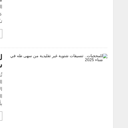
ال
تك
ل
س
تُ
ا
ال
ال
ب