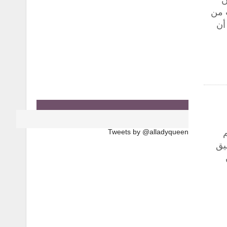
ِ من
 يجب أن
م
Tweets by @alladyqueen
يق