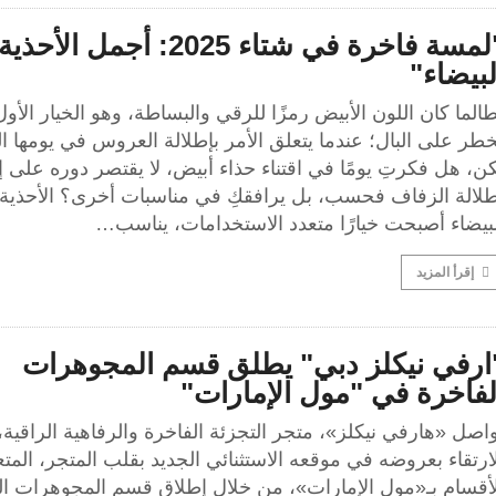
"لمسة فاخرة في شتاء 2025: أجمل الأحذية
لبيضاء"
الما كان اللون الأبيض رمزًا للرقي والبساطة، وهو الخيار الأول
طر على البال؛ عندما يتعلق الأمر بإطلالة العروس في يومها ال
ن، هل فكرتِ يومًا في اقتناء حذاء أبيض، لا يقتصر دوره على 
طلالة الزفاف فحسب، بل يرافقكِ في مناسبات أخرى؟ الأحذية
لبيضاء أصبحت خيارًا متعدد الاستخدامات، يناسب…
إقرأ المزيد
ارفي نيكلز دبي" يطلق قسم المجوهرات
لفاخرة في "مول الإمارات"
اصل «هارفي نيكلز»، متجر التجزئة الفاخرة والرفاهية الراقية،
ارتقاء بعروضه في موقعه الاستثنائي الجديد بقلب المتجر، المتع
لأقسام بـ«مول الإمارات»، من خلال إطلاق قسم المجوهرات ال