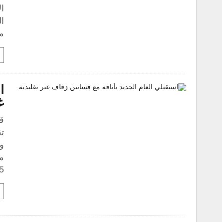
ال
ال
م
ا
غ
ق
ت
وت
م
2025. كم