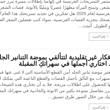
تمر التسريحات الفرنسية في إلهامنا بإطلالات مميزة تبرز جم
شعر، وتمنح المرأة مظهرًا عصريًا ومليئًا بالأنوثة. قصات الشعر
الفرنسية لعام 2025 هل تفكرين في تجديد تسريحتك هذا العام؟
نصحك بتجربة القصات الفرنسية، سواء كنتِ تفضلين الشعر الق
و الطويل. أثبتت…
إقرأ المزيد
فكار غير تقليدية لتتألقي بموضة التنانير الجل
. اختاري أجملها في سهراتكِ المقبلة
تبر موضة تنانير الجلد أمن القطع الأساسية التي لا غنى عنها ف
سهرات مع التألق بأجمل القصات والقطع الناعمة التي يمكنك ال
ا للحصول على اطلالات مريحة. فلا بد أن تختاري هذه الصيحات
رز بتفاصيل متنوعة بكثير من الانوثة والجاذبية في سهراتك المق
ليك من خلال الصور طرق تنسيق…
إقرأ المزيد