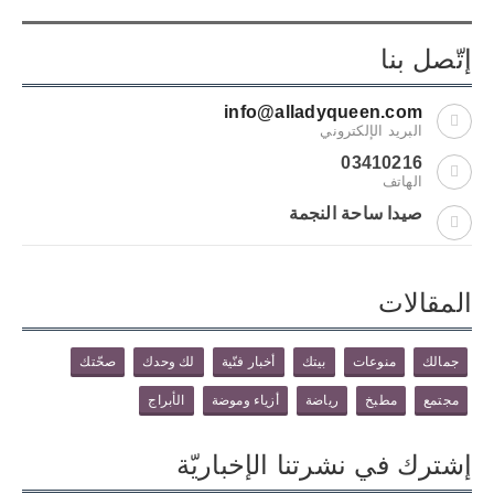
إتّصل بنا
info@alladyqueen.com
البريد الإلكتروني
03410216
الهاتف
صيدا ساحة النجمة
المقالات
جمالك
منوعات
بيتك
أخبار فنّية
لك وحدك
صحّتك
مجتمع
مطبخ
رياضة
أزياء وموضة
الأبراج
إشترك في نشرتنا الإخباريّة