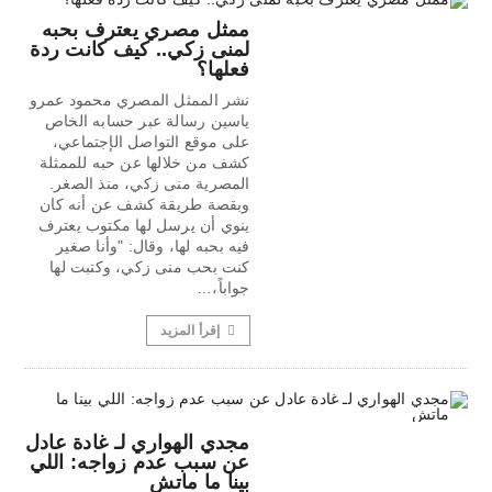
ممثل مصري يعترف بحبه
لمنى زكي.. كيف كانت ردة
فعلها؟
نشر الممثل المصري محمود عمرو
ياسين رسالة عبر حسابه الخاص
على موقع التواصل الإجتماعي،
كشف من خلالها عن حبه للممثلة
المصرية منى زكي، منذ الصغر.
وبقصة طريقة كشف عن أنه كان
ينوي أن يرسل لها مكتوب يعترف
فيه بحبه لها، وقال: "وأنا صغير
كنت بحب منى زكي، وكتبت لها
جواباً،…
إقرأ المزيد
مجدي الهواري لـ غادة عادل
عن سبب عدم زواجه: اللي
بينا ما ماتش