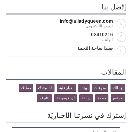
إتّصل بنا
info@alladyqueen.com
البريد الإلكتروني
03410216
الهاتف
صيدا ساحة النجمة
المقالات
جمالك
منوعات
بيتك
أخبار فنّية
لك وحدك
صحّتك
مجتمع
مطبخ
رياضة
أزياء وموضة
الأبراج
إشترك في نشرتنا الإخباريّة