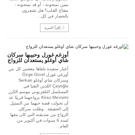
ممن تمنحونه - أو قد تمنحونه -
مفتاح القلب؟ هل تشعرون
بالحصار في كل…
إقرأ المزيد
أوزغه غورل وحبيبها سركان
شاي أوغلو يستعدان للزواج
أخبار سعيدة تلقاها معجبي كل من
أوزغي غورل Özge Gürel
وسركان شاي أوغلو Serkan
Çayoğlu اللذين التقيا في
المسلسل التلفزيوني موسم الكرز
Kiraz Mevsimi بزواجهما قريبًا عد
أن تحولت قصة حبهما من التمثيل
إلى الحقيقة. وطلب سركان
الزواج من صديقته التي كان معها
لمدة 6 سنوات في أكتوبر من
العام…