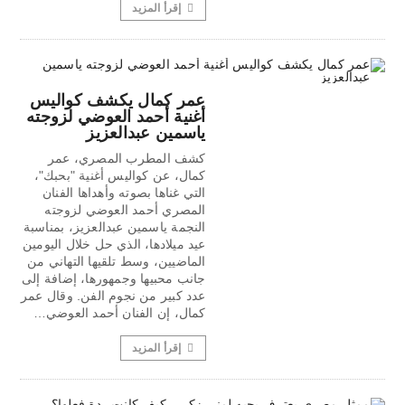
إقرأ المزيد
عمر كمال يكشف كواليس
أغنية أحمد العوضي لزوجته
ياسمين عبدالعزيز
كشف المطرب المصري، عمر
كمال، عن كواليس أغنية "بحبك"،
التي غناها بصوته وأهداها الفنان
المصري أحمد العوضي لزوجته
النجمة ياسمين عبدالعزيز، بمناسبة
عيد ميلادها، الذي حل خلال اليومين
الماضيين، وسط تلقيها التهاني من
جانب محبيها وجمهورها، إضافة إلى
عدد كبير من نجوم الفن. وقال عمر
كمال، إن الفنان أحمد العوضي…
إقرأ المزيد