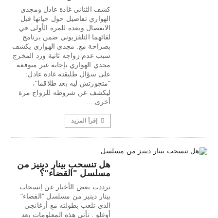
كشف الثنائي غادة عادل ومجدي
الهواري تفاصيل حول حياتها قبل
الانفصال وبعده للمرة الأولى في
لقائهما التلفزيوني ضمن برنامج
بصراحة مع. مجدي الهواري يكشف
سبب عدم زواجه ثانية ورد المخرج
مجدي الهواري بإجابة غير متوقعة
على سؤال طليقته غادة عادل:
"متجوزتش ليه بعد طلاقما"،
ليكشف عن شروطه للزواج مرة
أخرى.…
إقرأ المزيد
هل تنسحب بينار دينيز من
مسلسل "القضاء"؟
ترددت بعض الأخبار عن إنسحاب
بينار دينيز من مسلسل "القضاء"
الذي تلعب بطولته مع أرغانجي
أوغلو . تأتي هذه المعلومات بعد