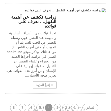
دراسة تكشف عن أهمية
التقبيل... تعرف على
فوائده
تعد القبلات من الأشياء الأساسية
والمهمة عند البشر، فهي وسيلة
للتعبير عن الحب للشريك أو
الحبيب أو حتى أقرب الناس لك
من عائلتك. وذكر موقع healthline
الطبي في دراسة أجراها العديد
من الخبراء وعلماء النفس أن
التقبيل له فوائد إيجابية على
الإنسان ومن أبرز هذه الفوائد، هي:
تعزيز صحة الأسنان…
إقرأ المزيد
السابق
1
2
3
4
5
6
7
8
9
10
11
12
التالي