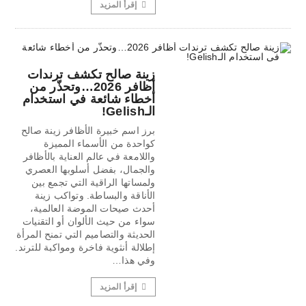
إقرأ المزيد
زينة صالح تكشف ترندات
أظافر 2026…وتحذّر من
أخطاء شائعة في استخدام
الـGelish!
برز اسم خبيرة الأظافر زينة صالح
كواحدة من الأسماء المميزة
واللامعة في عالم العناية بالأظافر
والجمال، بفضل أسلوبها العصري
ولمساتها الراقية التي تجمع بين
الأناقة والبساطة. وتواكب زينة
أحدث صيحات الموضة العالمية،
سواء من حيث الألوان أو التقنيات
الحديثة والتصاميم التي تمنح المرأة
إطلالة أنثوية فاخرة ومواكبة للترند.
وفي هذا…
إقرأ المزيد