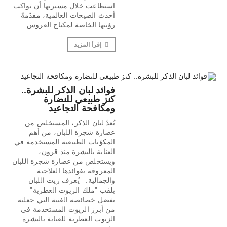
استطاعت خلال مسيرتها أن تواكب
أحدث الصيحات العالمية، مقدّمةً
رؤيتها الخاصة لمكياج العروس…
إقرأ المزيد
فوائد لبان الذكر للبشرة..
كنز طبيعي للنضارة
ومكافحة التجاعيد
يُعدّ لبان الذكر، المستخلص من
عصارة شجرة اللبان، من أهم
المكوّنات الطبيعية المستخدمة في
العناية بالبشرة منذ قرون،
ويستخلص من عصارة شجرة اللبان
المعروفة بفوائدها العلاجية
والجمالية. يُعرف زيت اللبان
بلقب "ملك الزيوت العطرية"
بفضل خصائصه الغنية التي جعلته
من أبرز الزيوت المستخدمة في
الزيوت العطرية للعناية بالبشرة.