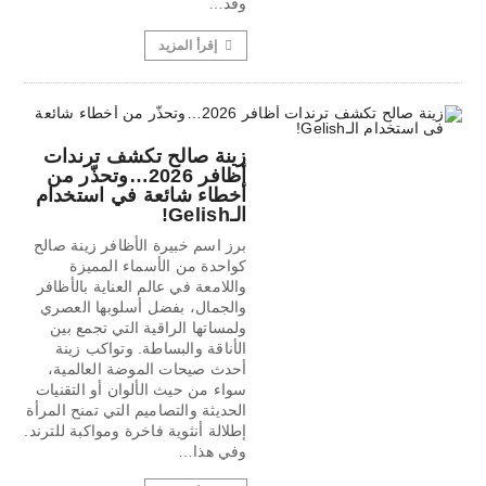
وقد…
إقرأ المزيد
زينة صالح تكشف ترندات
أظافر 2026…وتحذّر من
أخطاء شائعة في استخدام
الـGelish!
برز اسم خبيرة الأظافر زينة صالح
كواحدة من الأسماء المميزة
واللامعة في عالم العناية بالأظافر
والجمال، بفضل أسلوبها العصري
ولمساتها الراقية التي تجمع بين
الأناقة والبساطة. وتواكب زينة
أحدث صيحات الموضة العالمية،
سواء من حيث الألوان أو التقنيات
الحديثة والتصاميم التي تمنح المرأة
إطلالة أنثوية فاخرة ومواكبة للترند.
وفي هذا…