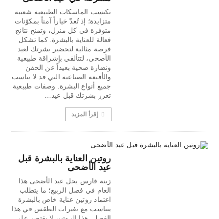
تكتسب الماسكات الطبيعية شعبية
متزايدة؛ إذ تُعدّ خياراً آمناً بمكوّنات
متوفرة في كل منزل، وتمنح نتائج
فعالة للعناية بالبشرة. كما تشكل
فرصة مثالية لتحضير بشرتك لعيد
الأضحى، لتتألقي بإشراقة طبيعية
ونضارة صحية بعيداً عن الحقن
والأقنعة الصناعية التي قد لا تناسب
جميع أنواع البشرة. وصفات طبيعية
تعزز بشرتك قبل عيد…
إقرأ المزيد
روتين العناية بالبشرة قبل
عيد الأضحى
زينة فارس يحل عيد الأضحى هذا
العام في فصل الربيع؛ ما يتطلب
اعتماد روتين عناية خاص بالبشرة
يتناسب مع تغيرات الطقس في هذا
الفصل. هذا الروتين لا يقتصر على