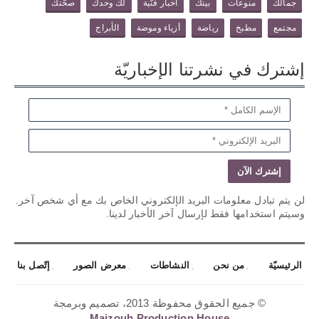
جمالك
منوعات
بيتك
أخبار فنّية
لك وحدك
صحّتك
مجتمع
مطبخ
رياضة
أزياء وموضة
الأبراج
إشترك في نشرتنا الإخباريّة
لن يتم تبادل معلومات البريد الإلكتروني الخاص بك مع أي شخص آخر.
وسيتم استخدامها فقط لإرسال آخر الأخبار لدينا.
الرئيسيّة
من نحن
النشاطات
معرض الصور
إتّصل بنا
© جميع الحقوق محفوظة 2013، تصميم وبرمجة
Majzoub Production House