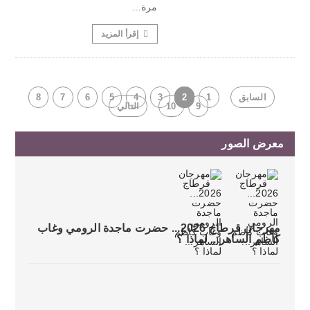
مرة…
إقرأ المزيد
السابق
1
2
3
4
5
6
7
8
9
10
التالي
معرض الصور
مهرجان قرطاج 2026... حضرت ماجدة الرومي وغاب
كاظم الساهر... لماذا ؟