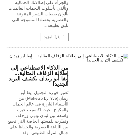
والجرأة على إطلالاتك الجمالية
وتألقي بأسلوب النجمات العالميات
بألوان صبغات الشعر المتنوعة
والعصرية بخصلها المتموجة التي
تليق بطبيعة…
إقرأ المزيد
من الذكاء الاصطناعي إلى
إطلالة الزفاف المثالية...
إيفا أبو زيدان تكشف الترند
الجديد!
تُعتبر خبيرة التجميل إيفا أبو
زيدان(Makeup by Yve) من
الأسماء البارزة في عالم الجمال
والمكياج، حيث اكتسبت خبرة
واسعة بين لبنان ودبي وزحلة،
وتميّزت بلمستها الخاصة التي تجمع
بين الأناقة العصرية والحفاظ على
جمال المرأة الطبيعي. وقد