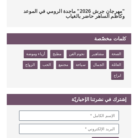
"مهرجان جرش 2026" ماجدة الرومي في الموعد
وكاظم الساهر حاضر بالغياب
كلمات مخصّصة
الصحة
مشاهير
نجوم الفن
مطبخ
أزياء وموضة
العائلة
الجمال
سياحة
مجتمع
الحب
الزواج
ابراج
إشترك في نشرتنا الإخباريّة