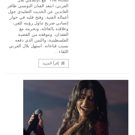
The Road" مع الإعلامي بلال
العربي، ابتعد الفنان التونسي ظافر
العابدين عن الحديث التقليدي حول
أعماله الفنية، وفتح قلبه في حوار
إنساني صريح تناول رؤيته للفن،
وعلاقته بالعائلة، وتجربته مع
الفقدان، وموقفه من القضية
الفلسطينية، والثمن الذي دفعه
بسبب قناعاته. استهل بلال العربي
اللقاء…
إقرأ المزيد