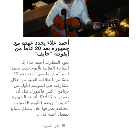
أحمد علاء يجدد عهده مع
جمهوره بعد 20 عاماً من
أيقونته "خايف"
يعود المطرب أحمد علاء إلى
الساحة الغنائية بألبوم جديد يحمل
اسم "مش طبيعي"، بعد نحو 20
عامًا من انطلاقته الفنية من خلال
مشاركته في الموسم الأول من
برنامج "إكس فاكتور"، قبل أن
يحقق نجاحًا لافتًا بأغنيته الشهيرة
"خايف". ويضم الألبوم 5 أغنيات
مختلفة يطرحها علاء بشكل متتابع
بمعدل أغنية كل…
إقرأ المزيد