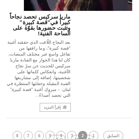
ماريا سركيس تحصد نجاحاً
كبيراً في"قصة كبيرة"
وتثبت حضورها بقوّة على
الساحة الفنية!
بعد النجاح اللّافت الذي حققته أغنية
"قصة كبيرة"، وما رافقها من
تفاعل واسع عبر مختلف المنصات،
كان لنا هذا الحوار مع الفنانة ماريا
سركيس للحديث عن سرّ نجاح
الأغنية، وانعكاس كلماتها على
شخصيتها، إضافة إلى مشاريعها
الفنية المقبلة وحفلتها المنتظرة في
لبنان. - مبروكِ أغنية "قصة كبيرة"
التي تحصد أصداءً…
إقرأ المزيد
السابق
1
2
3
4
5
6
7
8