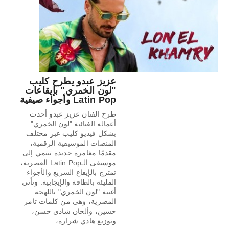
عزيز عبدو يطرح كليب
"لون الخمري" بإيقاعات
Latin Pop وأجواء صيفية
طرح الفنان عزيز عبدو أحدث
أعماله الغنائية "لون الخمري"
بشكل فيديو كليب عبر مختلف
المنصات الموسيقية الرقمية،
مقدمًا مغامرة جديدة تنتمي إلى
موسيقى الـLatin Pop العصرية،
تمتزج بالإيقاع السريع والأجواء
المليئة بالطاقة والإيجابية. وتأتي
أغنية "لون الخمري" باللهجة
المصرية، وهي من كلمات تامر
حسين، وألحان شادي حسن،
وتوزيع هادي شرارة،…