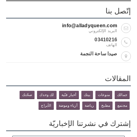
إتّصل بنا
info@alladyqueen.com
البريد الإلكتروني
03410216
الهاتف
صيدا ساحة النجمة
المقالات
جمالك
منوعات
بيتك
أخبار فنّية
لك وحدك
صحّتك
مجتمع
مطبخ
رياضة
أزياء وموضة
الأبراج
إشترك في نشرتنا الإخباريّة