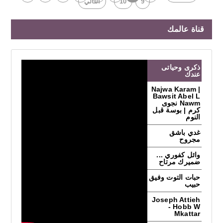
9
10
التالي
قناة عالمك
ذكرى وحياتى
عندك
Najwa Karam |
Bawsit Abel L
Nawm نجوى
كرم | بوسة قبل
النوم
غدي باشق
مجروح
وائل كفوري ...
ضميرك مرتاح
حبات التوت وفيق
حبيب
Joseph Attieh
- Hobb W
Mkattar