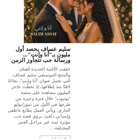
سليم عساف يحصد أول
مليون بـ"أنا وإنتِ"...
ورسالة حب تتجاوز الزمن
حققت الأغنية الجديدة للفنان
والمنتج الموسيقي سليم عساف،
التي تحمل عنوان “أنا وإنتِ”، نجاحًا
لافتًا منذ إطلاقها، إذ تخطّت حاجز
المليون مشاهدة على منصة
“يوتيوب” خلال فترة وجيزة من
طرحها في الأول من تموز/يوليو
الجاري. ويأتي العمل بطابع عاطفي
وإنساني دافئ، يروي قصة حب
مؤثرة تمتد عبر مراحل العمر
المختلفة،…