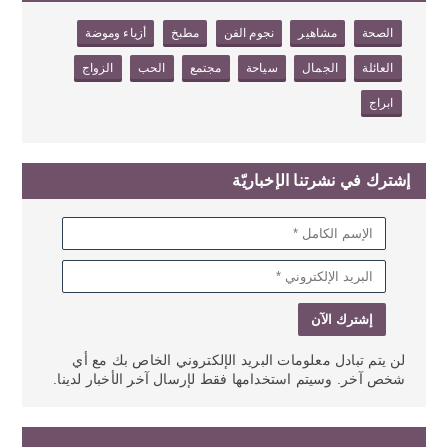
Ya Mohra
الصحة
مشاهير
نجوم الفن
مطبخ
أزياء وموضة
Elissa - Ajmal
Ihssas / إليسا -
أجمل إحساس
العائلة
الجمال
سياحة
مجتمع
الحب
الزواج
إليـسا - يــا
ابراج
مـرايتـــــي
بالفيديو - هدية
وائل كفوري الى
أمه
إشترك في نشرتنا الإخباريّة
لن يتم تبادل معلومات البريد الإلكتروني الخاص بك مع أي
شخص آخر. وسيتم استخدامها فقط لإرسال آخر الأخبار لدينا.