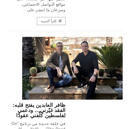
مواقع التواصل الاجتماعي،
وسرعان ما انتشر على…
إقرأ المزيد
ظافر العابدين يفتح قلبه:
الفقد غيّرني… ودعمي
لفلسطين كلّفني عقودًا
في حلقة جديدة من برنامج "On