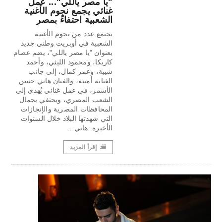
"يا مصر ياللي"... عمل
غنائي يجمع نجوم الأغنية
الشعبية احتفاءً بمصر
يجتمع عدد من نجوم الأغنية
الشعبية في أوبريت وطني جديد
بعنوان "يا مصر ياللي"، يضم عصام
كاريكا، ومحمود الليثي، وأحمد
شيبة، وعمر كمال، إلى جانب
الفنانة أمينة، والفنان هاني حسن
الأسمر، في عمل غنائي يُهدى إلى
الشعب المصري، ويحتفي بجمال
المحافظات المصرية والإنجازات
التي شهدتها البلاد خلال السنوات
الأخيرة. هاني…
إقرأ المزيد