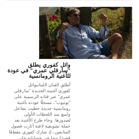
وائل كفوري يطلق
"سارقلي عمري" في عودة
للأغنية الرومانسية
أطلق الفنان اللبنانيوائل
كفوري أغنيته الجديدة "سارقلي
عمري" عبر قناته الرسمية على
"يوتيوب"، مسجلًا عودته بأغنية
رومانسية جديدة حظيت بتفاعل
واسع منذ اللحظات الأولى
لصدورها. وجاء طرح الأغنية بعد
حملة تشويقية لافتة أثارت فضول
المتابعين، إذ شارك كفوري مقطعًا
قصيرًا منها عبر حساباته على