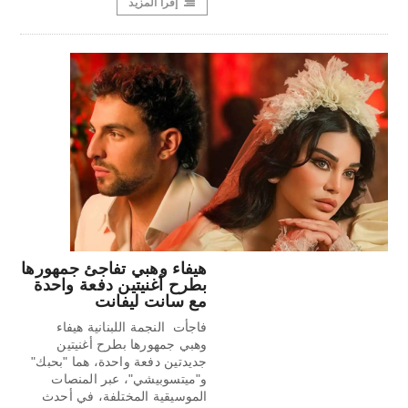
إقرأ المزيد
هيفاء وهبي تفاجئ جمهورها
بطرح أغنيتين دفعة واحدة
مع سانت ليفانت
فاجأت النجمة اللبنانية هيفاء
وهبي جمهورها بطرح أغنيتين
جديدتين دفعة واحدة، هما "بحبك"
و"ميتسوبيشي"، عبر المنصات
الموسيقية المختلفة، في أحدث