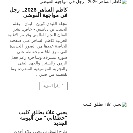
كاظم الساهر 2026.. رجل
في مواجهة الفوضى
مجلة الليدي كوين - لبنان - بقلم :
الحبيب بن دبابيس - خاص. نشر
الفنان النجم العالمي وقيصر الاغنية
العربية كاظم الساهر على صفحته
الخاصة عددها من الصور الجديدة
التي تبرز اناقته وحفاظه على
صورة مشرقة وساحرة رغم فعل
الزمن والسنين والجهد الفني
والتجربة الموسيقية المتفردة وما
تقتضيه من صبر…
إقرأ المزيد
يحيي علاء يطلق كليب
"خطفاني" من ألبومه
الجديد
طرح المطرب يحيى علاء أحدث