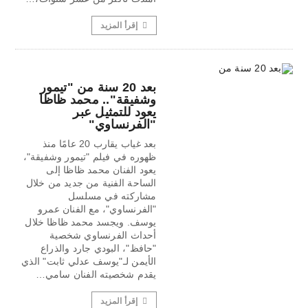
إقرأ المزيد
بعد 20 سنة من "تيمور
وشفيقة".. محمد ظاظا
يعود للتمثيل عبر
"الفرنساوي"
بعد غياب يقارب 20 عامًا منذ
ظهوره في فيلم "تيمور وشفيقة"،
يعود الفنان محمد ظاظا إلى
الساحة الفنية من جديد من خلال
مشاركته في مسلسل
"الفرنساوي"، مع الفنان عمرو
يوسف. ويجسد محمد ظاظا خلال
أحداث الفرنساوي شخصية
"حافظ"، البودي جارد والذراع
الأيمن لـ"يوسف عدلي ثابت" الذي
يقدم شخصيته الفنان سامي…
إقرأ المزيد