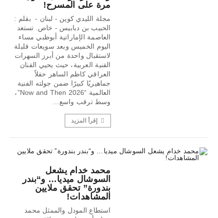
مرة على المسرح!
مجلة الليدي كوين - لبنان - بقلم :
الحبيب بن دبابيس - خاص. تستعد
العاصمة الإماراتية أبوظبي مساء
اليوم الخميس وبعد سويعات قليلة
لاستقبال واحدة من أبرز السهرات
الفنية العربية، حيث يحيي الفنان
العراقي كاظم الساهر حفلاً
جماهيريًا كبيرًا ضمن جولته الفنية
العالمية “Now and Then 2026”،
وسط ترقب واسع…
إقرأ المزيد
محمد خدام يشعل
السوشال ميديا… و“بندر
بندورة” تحقق ملايين
المشاهدات!
استطاع المودل والممثل محمد