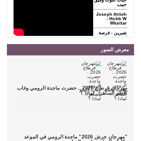
حبات التوت وفيق
حبيب
Joseph Attieh
- Hobb W
Mkattar
شيرين - فرصة
اخيرة
Taylor Swift -
معرض الصور
You Belong
With Me
فضل شاكر -
مجروح
Adham
Saloum - Samt
مهرجان قرطاج 2026... حضرت ماجدة الرومي وغاب
El Matareh /
ادهم سلوم -
كاظم الساهر... لماذا ؟
صمت المطارح
طارق الاطرش -
السيجارة
Ayman Zbib ...
Kel El Omer |
أيمن زبيب ... كل
العمر
"مهرجان جرش 2026" ماجدة الرومي في الموعد