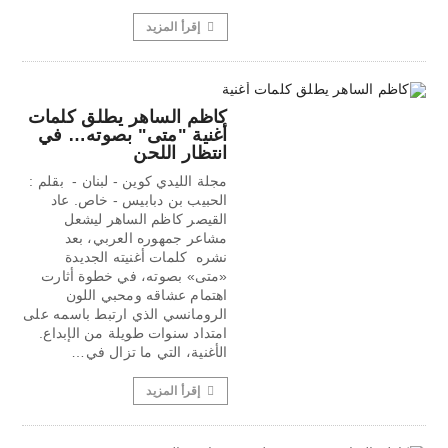
إقرأ المزيد
كاظم الساهر يطلق كلمات
أغنية "متى" بصوته… في
انتظار اللحن
مجلة الليدي كوين - لبنان - بقلم :
الحبيب بن دبابيس - خاص. عاد
القيصر كاظم الساهر ليشعل
مشاعر جمهوره العربي، بعد
نشره كلمات أغنيته الجديدة
«متى» بصوته، في خطوة أثارت
اهتمام عشاقه ومحبي اللون
الرومانسي الذي ارتبط باسمه على
امتداد سنوات طويلة من الإبداع.
الأغنية، التي ما تزال في…
إقرأ المزيد