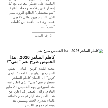
الدائمة على تصدّر التفاعل مع كل
إصدار فني يقدّمه. وحملت أغنية
"شو مشتقلي" الطابع الرومانسي
الذي اعتاد جمهور وائل كفوري
عليه، وجاءت الأغنية من كلمات
"سين"،…
إقرأ المزيد
كاظم الساهر 2026.. هذا
الخميس طرح نغم "متى"؟
مجلة الليدي كوين - لبنان - بقلم:
الحبيب بن دبابيس علمت "الليدي
كوين" ان الفنان كاظم الساهر
سيطرح نغم "متى" الذي اعلن عنه
منذ اسبوعين يوم الخميس 21 مايو
القادم. وكان القيصر قد اعلن عن
هذا اللحن منذ ايام ثم قدم كلماته
بالقاء شعري لافت ومتميز. هذا
ويتطلع جمهور القيصر…