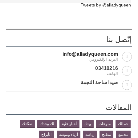
Tweets by @alladyqueen
إتّصل بنا
info@alladyqueen.com
البريد الإلكتروني
03410216
الهاتف
صيدا ساحة النجمة
المقالات
جمالك
منوعات
بيتك
أخبار فنّية
لك وحدك
صحّتك
مجتمع
مطبخ
رياضة
أزياء وموضة
الأبراج