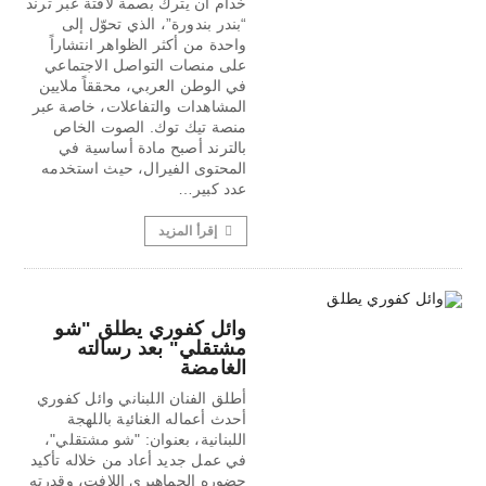
خدام أن يترك بصمة لافتة عبر ترند
“بندر بندورة”، الذي تحوّل إلى
واحدة من أكثر الظواهر انتشاراً
على منصات التواصل الاجتماعي
في الوطن العربي، محققاً ملايين
المشاهدات والتفاعلات، خاصة عبر
منصة تيك توك. الصوت الخاص
بالترند أصبح مادة أساسية في
المحتوى الفيرال، حيث استخدمه
عدد كبير…
إقرأ المزيد
وائل كفوري يطلق "شو
مشتقلي" بعد رسالته
الغامضة
أطلق الفنان اللبناني وائل كفوري
أحدث أعماله الغنائية باللهجة
اللبنانية، بعنوان: "شو مشتقلي"،
في عمل جديد أعاد من خلاله تأكيد
حضوره الجماهيري اللافت، وقدرته