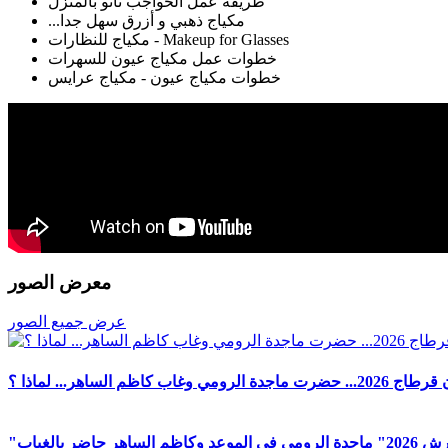
طريقة عمل الحواجب تاتو بالمنزل
...مكياج ذهبي و أزرق سهل جدا
مكياج للنظارات - Makeup for Glasses
خطوات عمل مكياج عيون للسهرات
خطوات مكياج عيون - مكياج عرايس
معرض الصور
عرض جميع الصور
دة الرومي وغاب كاظم الساهر... لماذا ؟
 الساهر حاضر بالغياب