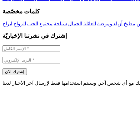
كلمات مخصّصة
ن
مطبخ
أزياء وموضة
العائلة
الجمال
سياحة
مجتمع
الحب
الزواج
ابراج
إشترك في نشرتنا الإخباريّة