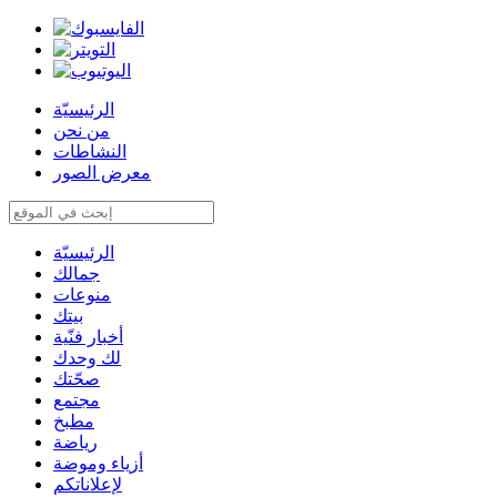
الرئيسيّة
من نحن
النشاطات
معرض الصور
الرئيسيّة
جمالك
منوعات
بيتك
أخبار فنّية
لك وحدك
صحّتك
مجتمع
مطبخ
رياضة
أزياء وموضة
لإعلاناتكم