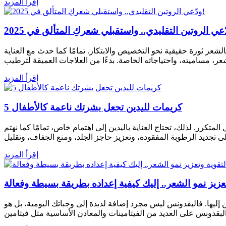
إقرأ المزيد
وجراحة جلدية، مستشارة خبيرة لدى "فاتيكا" مع دخولنا عام 2025، يشهد عالم العناية بالشعر ثورة حقيقية نحو التخصيص والابتكار. تمامًا كما حدث مع العناية
إقرأ المزيد
5 كريمات لليدين تجعل بشرتك ناعمة كالأطفال
تكرر. لذلك، تحتاج العناية باليدين إلى اهتمام خاص، تمامًا كما نهتم
إقرأ المزيد
ليها. فالبقدونس ليس مجرد إضافة لذيذة إلى وجباتك اليومية، بل هو