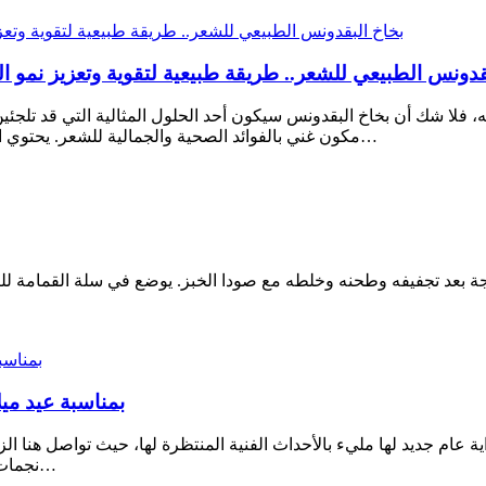
قدونس الطبيعي للشعر.. طريقة طبيعية لتقوية وتعزيز نمو ال
ا شك أن بخاخ البقدونس سيكون أحد الحلول المثالية التي قد تلجئين إ
مكون غني بالفوائد الصحية والجمالية للشعر. يحتوي البقدونس على العديد من الفيتامينات والمعادن الأساسية مثل فيتامين…
ثلاجة بعد تجفيفه وطحنه وخلطه مع صودا الخبز. يوضع في سلة القمامة
بمناسبة عيد ميل
لزاهد تحتفل بعيد ميلادها في بداية شهر يناير 2025، وفي بداية عام جديد لها مليء بالأحداث الفنية الم
نجمات جيلها تميزاً واختلافاً. حضور متنوع لـ هنا الزاهد في عامها الجديد ومن…