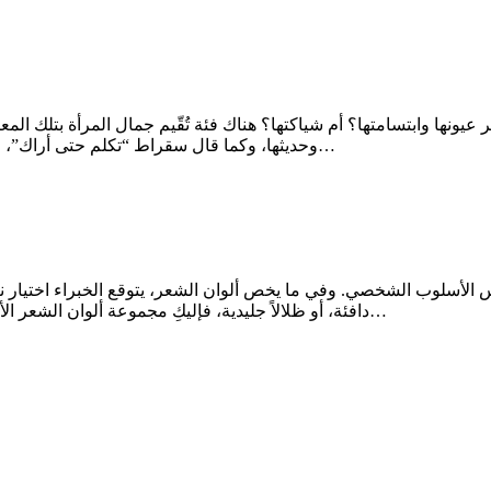
ها وابتسامتها؟ أم شياكتها؟ هناك فئة تُقّيم جمال المرأة بتلك المعاي
وحديثها، وكما قال سقراط “تكلم حتى أراك”، فبالتأكيد يكمن الجمال في العقل وبلاغة حديثه وثقافته، المرأة المثقفة…
الأسلوب الشخصي. وفي ما يخص ألوان الشعر، يتوقع الخبراء اختيار نغم
دافئة، أو ظلالاً جليدية، فإليكِ مجموعة ألوان الشعر الأكثر رواجاً في 2025. أبرز ألوان الشعر المتوقعة رؤيتها في 2025: اللون…