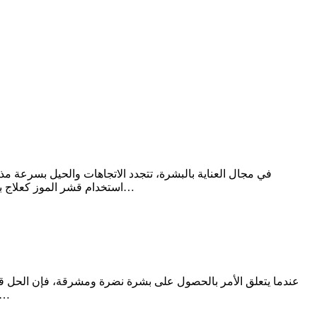
في مجال العناية بالبشرة، تتجدد الاتجاهات والحيل بسرعة م
استخدام قشر الموز كعلاج بديل للبوتوكس شهرة واسعة على منصات التواصل الاجتماعي، وظهر العديد من المستخدمين، وهم يستعرضون تجاربهم باستخدام قشر الموز…
عندما يتعلق الأمر بالحصول على بشرة نضرة ومشرقة، فإن الحل قد
معقدة، ومن أبرزها السكر.يعرف السكر بكونه مقشراًطبيعياً فعالاً يساعد على إزالة الخلايا الميتة، تنظيف المسام، وتعزيز نع