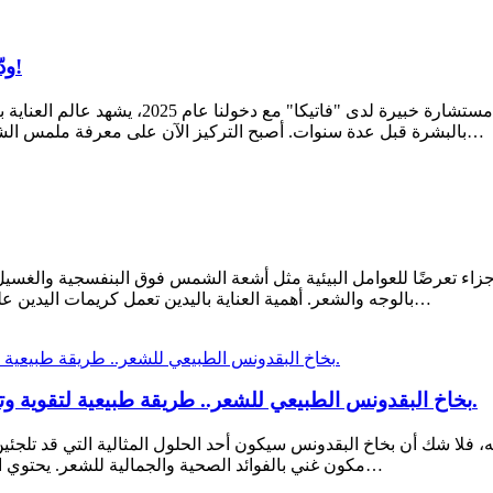
ودّعي الروتين التقليدي.. واستقبلي شعركِ المتألق في 2025!
الدكتورة شروتي كاكار – طبيبة جلدية تجميلية 
بالبشرة قبل عدة سنوات. أصبح التركيز الآن على معرفة ملمس الشعر، مساميته، واحتياجاته الخاصة. بدءًا من العلاجات العميقة لترطيب…
زاء تعرضًا للعوامل البيئية مثل أشعة الشمس فوق البنفسجية والغسيل الم
بالوجه والشعر. أهمية العناية باليدين تعمل كريمات اليدين على تجديد الرطوبة المفقودة، وتعزيز حاجز الجلد، ومنع الجفاف، وتقليل…
بخاخ البقدونس الطبيعي للشعر.. طريقة طبيعية لتقوية وتعزيز نمو الشعر.. إليك كيفية إعداده بطريقة بسيطة وفعالة.
ا شك أن بخاخ البقدونس سيكون أحد الحلول المثالية التي قد تلجئين إ
مكون غني بالفوائد الصحية والجمالية للشعر. يحتوي البقدونس على العديد من الفيتامينات والمعادن الأساسية مثل فيتامين…