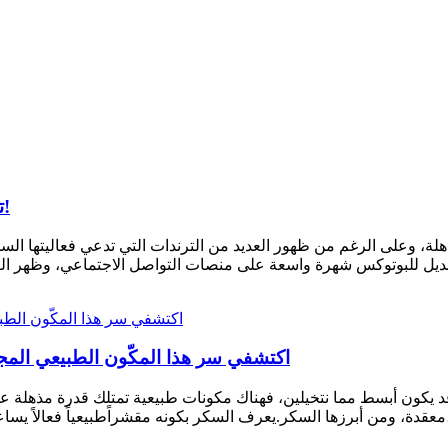
تريند قشرة الموز للبشرة: هل يغني بالفعل عن البوتوكس؟!
ذهلة، وعلى الرغم من ظهور العديد من الترندات التي تدعي فعاليتها ال
اكتشفي سر هذا المكّون الطبيعي المج
 يكون أبسط مما نتخيلين، فهناك مكونات طبيعية تمتلك قدرة مذهلة ع
ومة البشرة، مما…