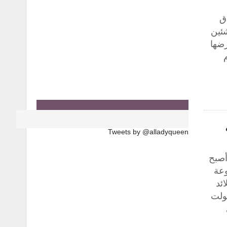
 "آفاق
شئين
رضها
Tweets by @alladyqueen
أصبح
وعة
ئد
ولت