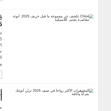
2025:
ال
ج
ال
و
أ
م