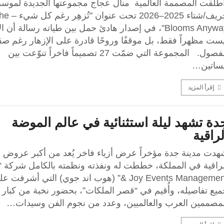
طلقت المصممة العالمية منال عجاج مجموعتها الجديدة لموس
خريف/شتاء 2025–2026 تحت عنوان "
Blooms Anyway"، في إصدار هادئ حمل بين طياته رسالة أن ال
ست مظهراً فقط، بل موقفًا وروحًا قادرة على الإزهار رغم صق
الفصول. المجموعة التي ضمّت 27 تصميماً فاخراً تنوّعت بين
ساتين…
إقرأ المزيد
دة تشهد ليلة استثنائية في عالم الموضة
لراقية
هدت مدينة جدة مؤخراً عرض أزياء فاخر يُعد من أكبر عروض ال
& Joy Events Management” (هوب اند جوي) التي أشرفت 
يع تفاصيله، وأُقيم في “قصر الملكات”، بحضور نخبة من كبار
لمصممين العرب والعالميين، وعدد من نجوم الفن وسيدات…