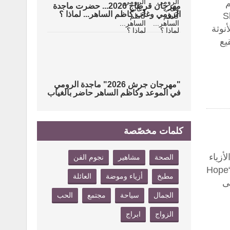
م
مهرجان قرطاج 2026... حضرت ماجدة
الرومي وغاب كاظم الساهر... لماذا ؟
تُزهِر رغم كل شيء – She
أنوثة
يع
"مهرجان جرش 2026" ماجدة الرومي
في الموعد وكاظم الساهر حاضر بالغياب
كلمات مخصّصة
أزياء
الصحة
مشاهير
نجوم الفن
الراقية في المملكة، خططت له ونفذته ونظمته بالكامل شركة “Hope
مطبخ
أزياء وموضة
العائلة
على
الجمال
سياحة
مجتمع
الحب
الزواج
ابراج