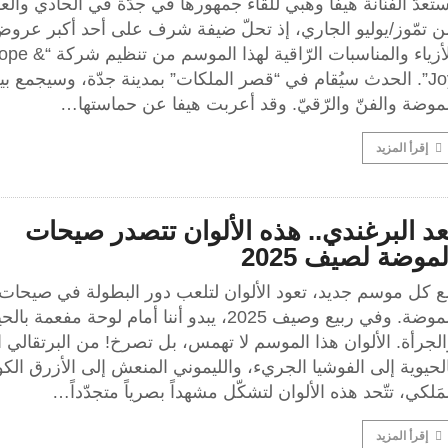
تعدّ الفنّانة هيفا وهبي للقاء جمهورها في جدّة في الحادي وال
ن تمّوز/يوليو الجاري، إذ تحلّ ضيفة شرف على أحد أكبر عرو
الأزياء والمناسبات الرّاقية لهذا الموسم من تنظ
Joy”. الحدث سيُقام في “قصر الملكات” بمدينة جدّة، وسيجمع بي
موضة والفنّ والرّقيّ. وقد أعربت هيفا عن حماستها…
إقرأ المزيد
عد البرغندي.. هذه الألوان تتصدر صيحات
لموضة لصيف 2025
ع كل موسم جديد، تعود الألوان لتلعب دور البطولة في صيحات
الموضة. وفي ربيع وصيف 2025، يبدو أننا أمام لوحة مفعمة بال
لجرأة. الألوان هذا الموسم لا تهمس، بل تصرخ! من البرتقالي ا
لحيوية إلى الفوشيا الجريء، والليموني المنعش إلى الأزرق الك
مَلكي، تتّحد هذه الألوان لتشكّل مشهداً بصرياً متجدّداً…
إقرأ المزيد