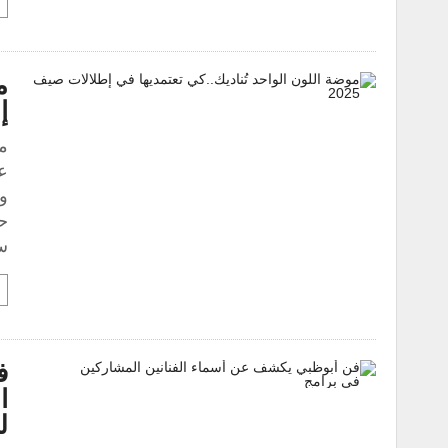
م
إ
و
حت
س
ف
ا
لع