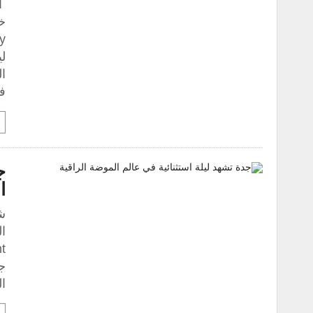
أ
لي
ف
ج
ا
ش
جم
ا