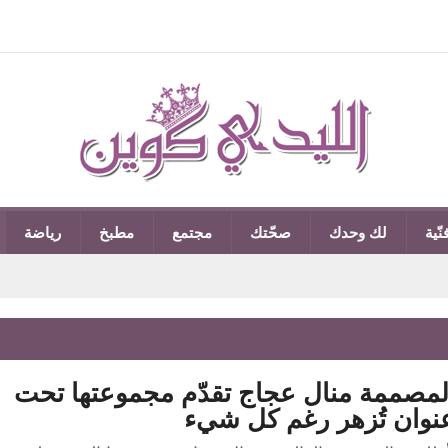
نّية
لك وحدك
صحّتك
مجتمع
مطبخ
رياضة
لمصممة منال عجاج تقدّم مجموعتها تحت
نوان تُزهر رغم كل شيء