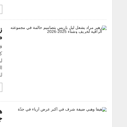
ز
م
ف
ك
ا
لل
ه
ج