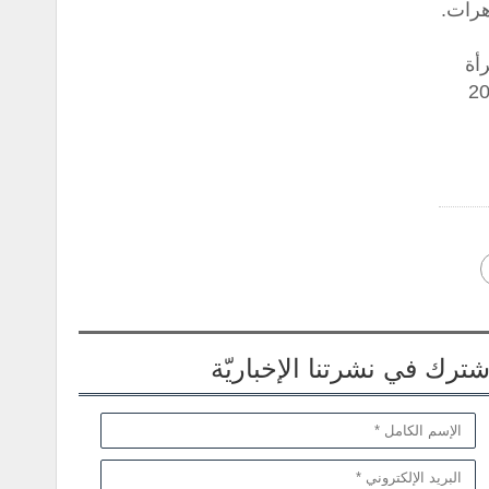
هرات.
أة
ها طابعاً فريداً. مجوهرات 2025
شترك في نشرتنا الإخباريّة