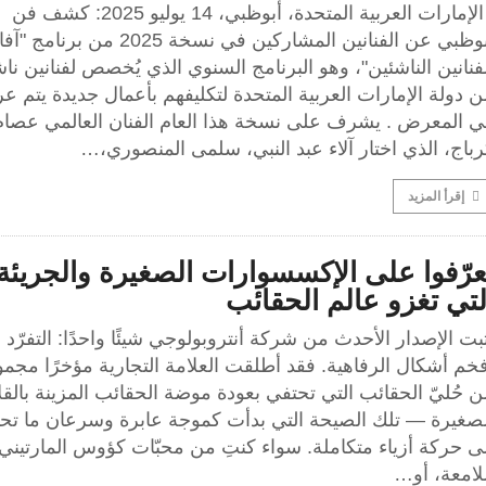
الإمارات العربية المتحدة، أبوظبي، 14 يوليو 2025: كشف فن
أبوظبي عن الفنانين المشاركين في نسخة 2025 من برنامج
فنانين الناشئين"، وهو البرنامج السنوي الذي يُخصص لفنانين نا
 دولة الإمارات العربية المتحدة لتكليفهم بأعمال جديدة يتم ع
ي المعرض . يشرف على نسخة هذا العام الفنان العالمي عصام
باج، الذي اختار آلاء عبد النبي، سلمى المنصوري،…
إقرأ المزيد
عرّفوا على الإكسسوارات الصغيرة والجريئة
لتي تغزو عالم الحقائب
بت الإصدار الأحدث من شركة أنتروبولوجي شيئًا واحدًا: التفرّد 
خم أشكال الرفاهية. فقد أطلقت العلامة التجارية مؤخرًا مجم
 حُليّ الحقائب التي تحتفي بعودة موضة الحقائب المزينة بالقلا
لصغيرة — تلك الصيحة التي بدأت كموجة عابرة وسرعان ما تح
ى حركة أزياء متكاملة. سواء كنتِ من محبّات كؤوس المارتيني
لامعة، أو…