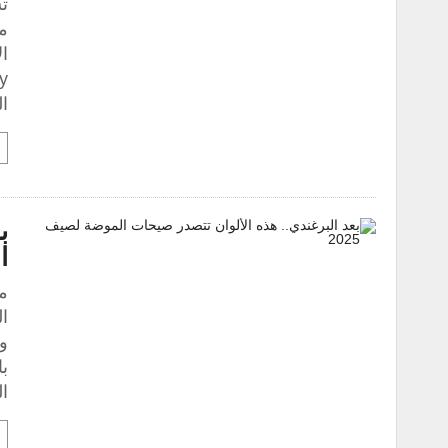
تس
م
ال
ب
ا
م
وا
با
ال