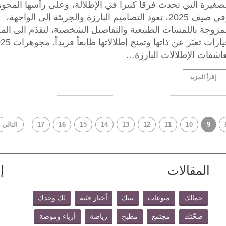
صغيرة التي تحدث فرقاً كبيراً في الإطلالة، وعلى رأسها المجو
وفي صيف 2025، تعود التصاميم البارزة والجريئة إلى الواجهة،
زوجة باللمسات الطبيعية والتفاصيل الشخصية، لتقدّم الى المر
خيارات تعبّر عن ذاتها وتمنح إطلالات
اشقات الإطلالات البارزة…
إقرأ المزيد
9
10
11
12
13
14
15
16
17
التالي
المقالات
إ
جمالك
منوعات
بيتك
أخبار فنّية
لك وحدك
صحّتك
مجتمع
مطبخ
رياضة
أزياء وموضة