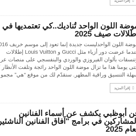
إقرأ المزيد
وضة اللون الواحد تُناديك..كي تعتمديها في
طلالات صيف 2025
موضة اللون الواحدليست جديدة إنما تعود
عندما عرضت دور أزياء مثل Gucci و Louis Vuitton إطلالات
تنسقات بألوان الفيروزي والوردي والبنفسجي على منصات عرو
ى يومنا هذا ما تزال موضة اللون الواحد رائجة وتلفت الأنظار ك
هلة التنسيق وراقية المظهر. سنقدّم لك من موقع “هي” مجم
إقرأ المزيد
ن أبوظبي يكشف عن أسماء الفنانين
لمشاركين في برامج "آفاق الفنانين الناشئي
ام 2025