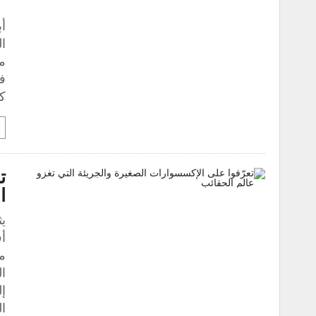
ال
من
ف
كر
ت
ا
يث
أف
من
ا
إل
ال