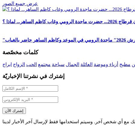
عرض جميع الصور
دة الرومي وغاب كاظم الساهر... لماذا ؟
 الساهر حاضر بالغياب
كلمات مخصّصة
ن
مطبخ
أزياء وموضة
العائلة
الجمال
سياحة
مجتمع
الحب
الزواج
ابراج
إشترك في نشرتنا الإخباريّة