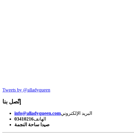
Tweets by @alladyqueen
إتّصل بنا
البريد الإلكتروني
info@alladyqueen.com
الهاتف
03410216
صيدا ساحة النجمة