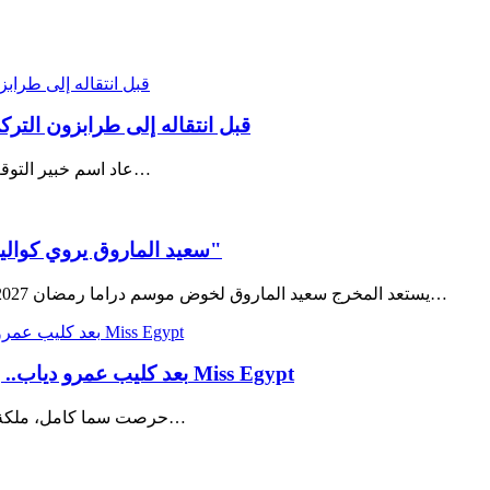
قبل انتقاله إلى طرابزون التر
عاد اسم خبير التوقعات آلان مصطفى لإثارة الجدل من جديد، بعد إعادة تداول أحد توقعاته…
سعيد الماروق يروي كواليس "بيت هدّام" وتعاونه مع إلهام علي في "خاطفة الدمام"
يستعد المخرج سعيد الماروق لخوض موسم دراما رمضان 2027 بمشروعين جديدين، يراهن عليهما لتقديم تجربتين مختلفتين تمزجان…
بعد كليب عمرو دياب.. وصيفة ملكة جمال مصر لجين خليفة تعيد الأضواء لمسابقة Miss Egypt
حرصت سما كامل، ملكة جمال مصر 2025، على دعم وصيفتها الأولى لجين خليفة، بعد الظهور…