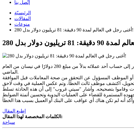
إتّصل بنا
الرئيسيّة
المقالات
منوعات
أغنى رجل في العالم لمدة 90 دقيقة: 81 تريليون دولار بدل 280!
أفاد تقرير نشرته صحيفة "فاينانشال تايمز" أن مصرف "سيتي غروب" الأميركي قام عن طريق الخطأ بتحويل مبلغ ضخم بلغ 81 تريليون دولار إلى حساب أحد عملائه بدلاً من مبلغ 280 دولارًا في نيسان من العام
الماضي.
 أو الموظف المسؤول عن التحقق من صحة المعاملات قبل الموافقة
ات وقاموا بتصحيحه. وأشار "سيتي غروب" إلى أن هذه الحادثة تسلط
إطبع المقال
الكلمات المخصصة لهذا المقال:
سياحة