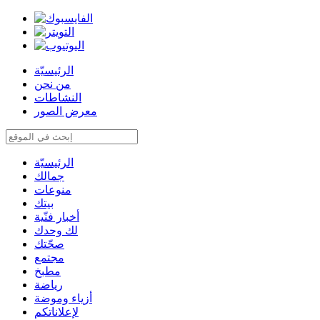
الرئيسيّة
من نحن
النشاطات
معرض الصور
الرئيسيّة
جمالك
منوعات
بيتك
أخبار فنّية
لك وحدك
صحّتك
مجتمع
مطبخ
رياضة
أزياء وموضة
لإعلاناتكم