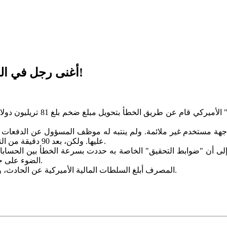
أغنى رجل في العالم لمدة 90 دقيقة: 81 تريليون دولار بدل 280!
جهة مستخدم غير ملائمة. ولم ينتبه له موظف المسؤول عن الدفعات
عليها. ولكن، بعد 90 دقيقة من التحويل، اكتشف موظف ثالث الخطأ، وتم عكس العملية في وقت لاحق.
 إلى أن "ضوابط التحقيق" الخاصة به حددت بسرعة الخطأ بين الحساب
الضوء على جهوده المستمرة للقضاء على العمليات اليدوية وتحسين أتمتة الضوابط.
المصرف أبلغ السلطات المالية الأميركية عن الحادث، وأكد أنه لم تكن هناك أي عواقب على البنك أو العميل بسبب هذا الخطأ.