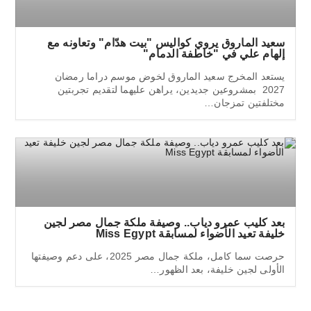
سعيد الماروق يروي كواليس "بيت هدّام" وتعاونه مع
إلهام علي في "خاطفة الدمام"
يستعد المخرج سعيد الماروق لخوض موسم دراما رمضان
2027 بمشروعين جديدين، يراهن عليهما لتقديم تجربتين
مختلفتين تمزجان…
بعد كليب عمرو دياب.. وصيفة ملكة جمال مصر لجين
خليفة تعيد الأضواء لمسابقة Miss Egypt
حرصت سما كامل، ملكة جمال مصر 2025، على دعم وصيفتها
الأولى لجين خليفة، بعد الظهور…