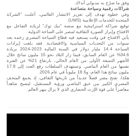
وفق ما صرّح به مدبولي آنذاك.
شراكات رقمية وسياحة متصاعدة
وفي خطوة تهدف إلى تعزيز الانتشار العالمي، أعلنت "الشركة
المتحدة للخدمات الإعلامية (UMS)
توقيع شراكة استراتيجية مع منصة "تيك توك" لزيادة التفاعل مع
الافتتاح وإبراز الصورة الثقافية لمصر على الساحة الدولية.
يأتي الافتتاح في وقت يستعيد فيه قطاع السياحة المصري زخمه بعد
سنوات من التحديات السياسية والاقتصادية. فقد بلغت إيرادات
السياحة 14.4 مليار دولار في السنة المالية 2023-2024 بزيادة
34.6% عن العام السابق، فيما زار البلاد نحو 15 مليون سائح خلال
الأشهر التسعة الأولى من العام الحالي، بارتفاع 21% عن الفترة
نفسها من العام الماضي. وتستهدف السلطات رفع العدد إلى 17.8
مليون سائح هذا العام، و18.6 مليوناً في عام 2026.
هكذا، تفتح مصر فصلاً جديداً من تاريخها الثقافي، إذ يجمع المتحف
المصري الكبير بين عبق الماضي ورؤية المستقبل، ليصبح شاهداً
معاصراً على قوة الإرث الحضاري الذي لا يزال يبهر العالم.