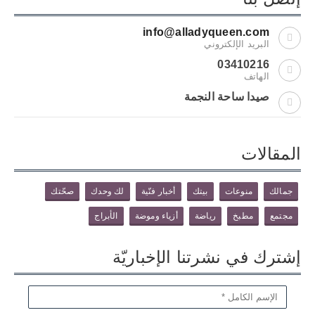
info@alladyqueen.com
البريد الإلكتروني
03410216
الهاتف
صيدا ساحة النجمة
المقالات
جمالك
منوعات
بيتك
أخبار فنّية
لك وحدك
صحّتك
مجتمع
مطبخ
رياضة
أزياء وموضة
الأبراج
إشترك في نشرتنا الإخباريّة