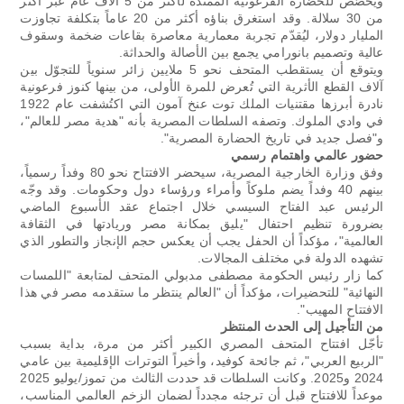
ويُخصّص للحضارة الفرعونية الممتدة لأكثر من 5 آلاف عام عبر أكثر
من 30 سلالة. وقد استغرق بناؤه أكثر من 20 عاماً بتكلفة تجاوزت
المليار دولار، ليُقدّم تجربة معمارية معاصرة بقاعات ضخمة وسقوف
عالية وتصميم بانورامي يجمع بين الأصالة والحداثة.
ويتوقع أن يستقطب المتحف نحو 5 ملايين زائر سنوياً للتجوّل بين
آلاف القطع الأثرية التي تُعرض للمرة الأولى، من بينها كنوز فرعونية
نادرة أبرزها مقتنيات الملك توت عنخ آمون التي اكتُشفت عام 1922
في وادي الملوك. وتصفه السلطات المصرية بأنه "هدية مصر للعالم"،
و"فصل جديد في تاريخ الحضارة المصرية".
حضور عالمي واهتمام رسمي
وفق وزارة الخارجية المصرية، سيحضر الافتتاح نحو 80 وفداً رسمياً،
بينهم 40 وفداً يضم ملوكاً وأمراء ورؤساء دول وحكومات. وقد وجّه
الرئيس عبد الفتاح السيسي خلال اجتماع عقد الأسبوع الماضي
بضرورة تنظيم احتفال "يليق بمكانة مصر وريادتها في الثقافة
العالمية"، مؤكداً أن الحفل يجب أن يعكس حجم الإنجاز والتطور الذي
تشهده الدولة في مختلف المجالات.
كما زار رئيس الحكومة مصطفى مدبولي المتحف لمتابعة "اللمسات
النهائية" للتحضيرات، مؤكداً أن "العالم ينتظر ما ستقدمه مصر في هذا
الافتتاح المهيب".
من التأجيل إلى الحدث المنتظر
تأجّل افتتاح المتحف المصري الكبير أكثر من مرة، بداية بسبب
"الربيع العربي"، ثم جائحة كوفيد، وأخيراً التوترات الإقليمية بين عامي
2024 و2025. وكانت السلطات قد حددت الثالث من تموز/يوليو 2025
موعداً للافتتاح قبل أن ترجئه مجدداً لضمان الزخم العالمي المناسب،