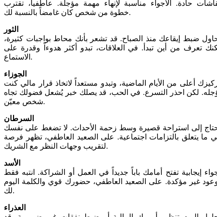
اشات حادة. الأجواء مناسبة لإنهاء مهمة مؤجلة. عاطفياً، تقترب
خطوة من شخص كان غامضاً بالنسبة لك.
الثور
اول ضبط إيقاعك منذ الصباح. قد تشعر بأنك محاط بواجبات كثيرة،
نك تعرف من أين تبدأ. في العلاقات، تبدو أكثر هدوءاً وقدرة على
الاستماع.
الجوزاء
كيزك أعلى من الأيام الماضية، وتبدو مستعداً لاتخاذ قرار مالي كنت
جله. لكن احذر التسرع. في الحب، قد يصلك خبر يُشعل فضولك تجاه
شخص معيّن.
السرطان
تاج إلى استراحة قصيرة وسط زحمة الأحداث. لا تضغط على نفسك
 ما يتعلق بالتزامات اجتماعية. على الصعيد العاطفي، تظهر فرصة
لتقريب وجهات النظر مع الشريك.
الأسد
واء إيجابية تفتح أمامك باباً جديداً في العمل أو الشراكة. انتبه فقط
عود غير مؤكدة. على الصعيد العاطفي، حضورك قوي والكلمة اليوم
لك.
العذراء
اول اليوم تنظيم أمورك المالية أو ضبط نفقات غير ضرورية. قد