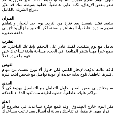
عر ببعض الإرهاق، لكنه عابر. عاطفياً، خطوة بسيطة منك قد تغيّر
مزاج الشريك بالكامل.
الميزان
تعيد ثقتك بنفسك بعد فترة من التردد. يوم جيد للحوار والتفاهم
قديم مبادرة. عاطفياً، المشاعر واضحة، لكن التعبير ما زال يحتاج إلى
دفعة صغيرة.
العقرب
عامل مع يوم متقلب، لكنك قادر على التحكم بإيقاعك الداخلي. قد
مع خبراً مهنياً ينتظر المتابعة. في الحب، مساحة هادئة تساعدك على
فهم ما تريده فعلاً.
القوس
قة عالية تدفعك لإنجاز الكثير. لكن حاول ألا توزع نفسك بين مهام
كثيرة. عاطفياً، تلوح بداية جديدة أو عودة تواصل مع شخص ابتعد فترة.
الجدي
م يحتاج إلى بعض الصبر. حاول التعامل مع التفاصيل بهدوء كي لا
تتراكم عليك. عاطفياً، خطوة لطيفة منك تُعيد الدفء للعلاقة.
الدلو
كر اليوم خارج الصندوق، وقد تلمع فكرة تساعدك في مشروع أو
قرار مهم. عاطفياً، قد تفاجئك رسالة أو اتصال يعيد ترتيب مشاعرك.