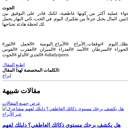
الحوت
واء عملية أكثر من كونها عاطفية، لكنك قادر على التوفيق بين
اثنين. المال يحتل جزءاً من تفكيرك اليوم. في الحب، ثاني النهار يحمل
لك لحظة هادئة تحتاجها.
#حظك_اليوم #توقعات_الأبراج #الأبراج_اليومية #الحمل #الثور
لجوزاء #السرطان #الأسد #العذراء #الميزان #العقرب #القوس
#الجدي #الدلو #الحوت #alladyqueen
إطبع المقال
الكلمات المخصصة لهذا المقال:
ابراج
مقالات شبيهة
عرض جميع المقالات
هل يكشف برجك مستوى ذكائك العاطفي؟ دليلك لفهم