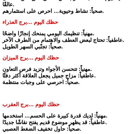
عالقًا.
صحياً: نشاط وحيوية… احرص على استثمارهم.
حظك اليوم …برج العذراء
مهنياً: تنظيمك اليومي يمنحك إنجازًا واضحًا.
عاطفياً: تحتاج لبعض العطف والاهتمام من الطرف الآخر.
صحياً: تجنّبي السهر الطويل.
حظك اليوم …برج الميزان
مهنياً: تتحسن الأجواء وتزيد فرص التعاون.
عاطفياً: مزاج جميل يجعل العلاقة أكثر دفئًا.
صحياً: احرصي على وجبات منتظمة.
حظك اليوم …برج العقرب
مهنياً: لديك قدرة كبيرة على الحسم… استخدمها.
عاطفياً: قد يظهر موضوع قديم يفتح نقاشًا جديدًا.
صحياً: حاول تخفيف الضغط العصبي.