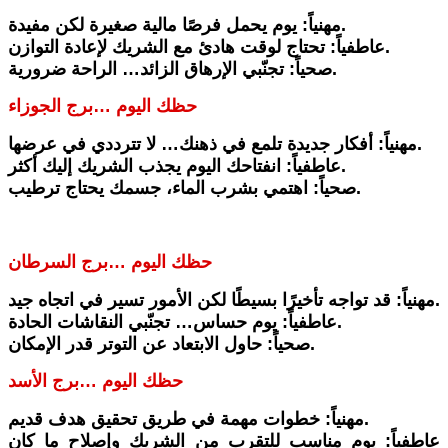
مهنياً: يوم يحمل فرصًا مالية صغيرة لكن مفيدة.
عاطفياً: تحتاج لوقت هادئ مع الشريك لإعادة التوازن.
صحياً: تجنّبي الإرهاق الزائد… الراحة ضرورية.
حظك اليوم …برج الجوزاء
مهنياً: أفكار جديدة تلمع في ذهنك… لا تترددي في عرضها.
عاطفياً: انفتاحك اليوم يجذب الشريك إليك أكثر.
صحياً: اهتمي بشرب الماء، جسمك يحتاج ترطيب.
حظك اليوم …برج السرطان
مهنياً: قد تواجه تأخيرًا بسيطًا لكن الأمور تسير في اتجاه جيد.
عاطفياً: يوم حساس… تجنّبي النقاشات الحادة.
صحياً: حاول الابتعاد عن التوتر قدر الإمكان.
حظك اليوم …برج الأسد
مهنياً: خطوات مهمة في طريق تحقيق هدف قديم.
عاطفياً: يوم مناسب للتقرب من الشريك وإصلاح ما كان