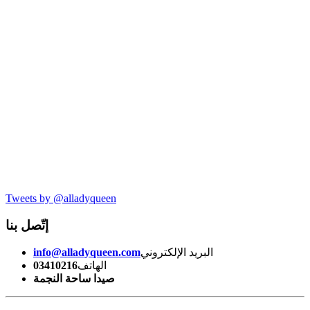
Tweets by @alladyqueen
إتّصل بنا
البريد الإلكتروني
info@alladyqueen.com
الهاتف
03410216
صيدا ساحة النجمة