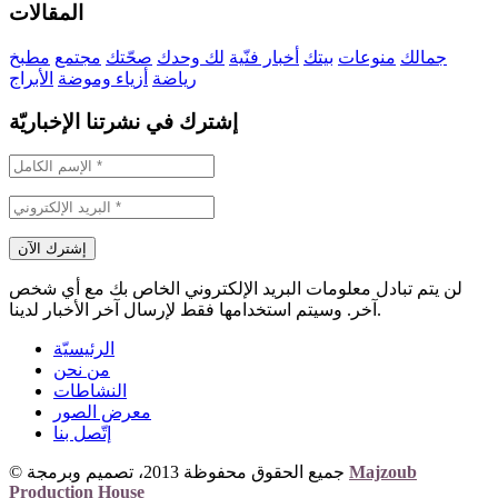
المقالات
جمالك
منوعات
بيتك
أخبار فنّية
لك وحدك
صحّتك
مجتمع
مطبخ
رياضة
أزياء وموضة
الأبراج
إشترك في نشرتنا الإخباريّة
لن يتم تبادل معلومات البريد الإلكتروني الخاص بك مع أي شخص
آخر. وسيتم استخدامها فقط لإرسال آخر الأخبار لدينا.
الرئيسيّة
من نحن
النشاطات
معرض الصور
إتّصل بنا
Majzoub
© جميع الحقوق محفوظة 2013، تصميم وبرمجة
Production House