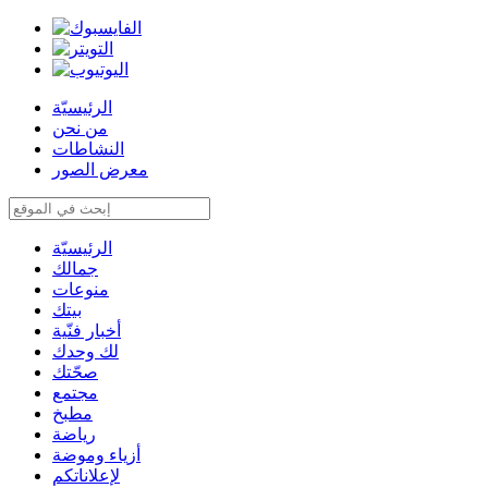
الرئيسيّة
من نحن
النشاطات
معرض الصور
الرئيسيّة
جمالك
منوعات
بيتك
أخبار فنّية
لك وحدك
صحّتك
مجتمع
مطبخ
رياضة
أزياء وموضة
لإعلاناتكم