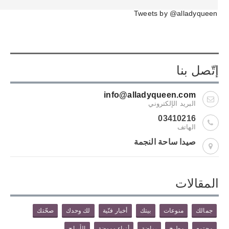
Tweets by @alladyqueen
إتّصل بنا
info@alladyqueen.com
البريد الإلكتروني
03410216
الهاتف
صيدا ساحة النجمة
المقالات
جمالك
منوعات
بيتك
أخبار فنّية
لك وحدك
صحّتك
مجتمع
مطبخ
رياضة
أزياء وموضة
الأبراج