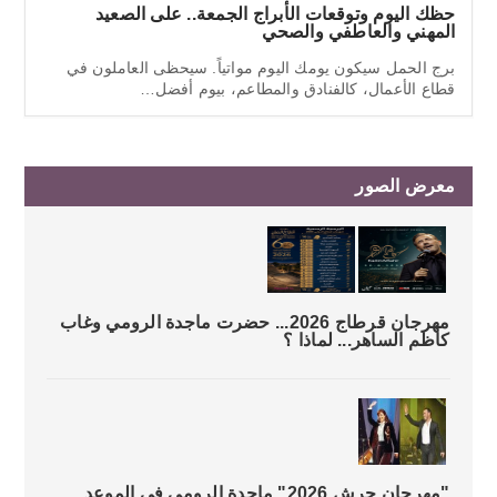
حظك اليوم وتوقعات الأبراج الجمعة.. على الصعيد
المهني والعاطفي والصحي
برج الحمل سيكون يومك اليوم مواتياً. سيحظى العاملون في
قطاع الأعمال، كالفنادق والمطاعم، بيوم أفضل…
معرض الصور
مهرجان قرطاج 2026... حضرت ماجدة الرومي وغاب
كاظم الساهر... لماذا ؟
"مهرجان جرش 2026" ماجدة الرومي في الموعد