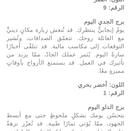
الرقم: 9
برج الجدي اليوم
يومٌ إيجابيٌّ ينتظرك. قد تُنعش زيارة مكانٍ دينيٍّ
مع العائلة روحك. تتعمّق الصداقات، وتُشير
التوقعات إلى مكاسب مالية. قد تتلقّى أخبارًا
سارةً اليوم. يُثمر عملك الجادّ، ممّا يزيد من
تأثيرك في العمل. قد يستمتع الأزواج بأوقاتٍ
مميزةٍ معًا.
اللون: أخضر بحري
الرقم: 1
برج الدلو اليوم
يتحسّن يومك بشكلٍ ملحوظٍ حتى مع أبسط
الجهود، ممّا يُؤتي ثمارًا طيبة. قد تُعزّز نزهةٌ