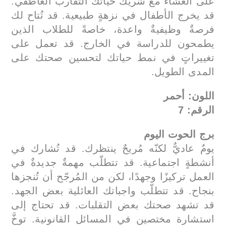
على العشاء مع شريك حياتك التقارب العاطفي.
قد يخرج الأطفال في نزهةٍ طبيعية. قد تُتاح لك
فرصةٌ وظيفيةٌ واعدة، خاصةً للطلاب الذين
يطمحون للدراسة في الخارج. قد تعمل على
تغييراتٍ في نمط حياتك لتحسين صحتك على
المدى الطويل.
اللون: أحمر
الرقم: 7
برج الحوت اليوم
يومٌ عاديٌّ لكنّه مُريحٌ ينتظرك. قد تُشارك في
أنشطةٍ اجتماعية. قد تتطلّب مهمةٌ جديدةٌ في
العمل تركيزًا وجهدًا، لكن من المُرجّح أن تُنجزها
بنجاح. قد تتطلّب واجباتك العائلية بعض الجهد.
قد تشهد صحتك بعض التقلبات. قد تحتاج إلى
استشارة مختصين في المسائل القانونية. توخَّ