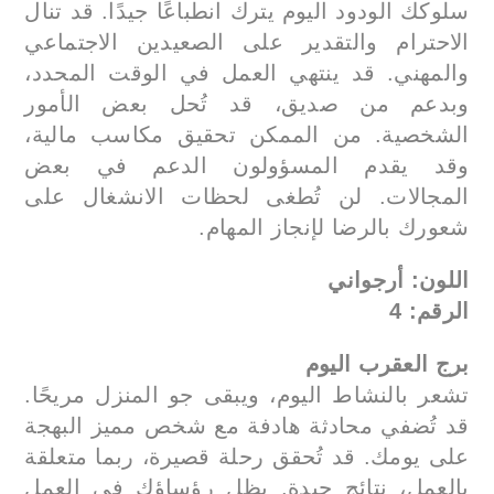
سلوكك الودود اليوم يترك انطباعًا جيدًا. قد تنال
الاحترام والتقدير على الصعيدين الاجتماعي
والمهني. قد ينتهي العمل في الوقت المحدد،
وبدعم من صديق، قد تُحل بعض الأمور
الشخصية. من الممكن تحقيق مكاسب مالية،
وقد يقدم المسؤولون الدعم في بعض
المجالات. لن تُطغى لحظات الانشغال على
شعورك بالرضا لإنجاز المهام.
اللون: أرجواني
الرقم: 4
برج العقرب اليوم
تشعر بالنشاط اليوم، ويبقى جو المنزل مريحًا.
قد تُضفي محادثة هادفة مع شخص مميز البهجة
على يومك. قد تُحقق رحلة قصيرة، ربما متعلقة
بالعمل، نتائج جيدة. يظل رؤساؤك في العمل