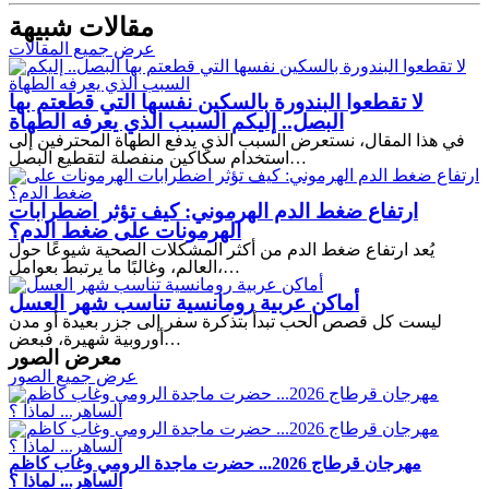
مقالات شبيهة
عرض جميع المقالات
لا تقطعوا البندورة بالسكين نفسها التي قطعتم بها
البصل.. إليكم السبب الذي يعرفه الطهاة
في هذا المقال، نستعرض السبب الذي يدفع الطهاة المحترفين إلى
استخدام سكاكين منفصلة لتقطيع البصل…
ارتفاع ضغط الدم الهرموني: كيف تؤثر اضطرابات
الهرمونات على ضغط الدم؟
يُعد ارتفاع ضغط الدم من أكثر المشكلات الصحية شيوعًا حول
العالم، وغالبًا ما يرتبط بعوامل،…
أماكن عربية رومانسية تناسب شهر العسل
ليست كل قصص الحب تبدأ بتذكرة سفر إلى جزر بعيدة أو مدن
أوروبية شهيرة، فبعض…
معرض الصور
عرض جميع الصور
مهرجان قرطاج 2026... حضرت ماجدة الرومي وغاب كاظم
الساهر... لماذا ؟