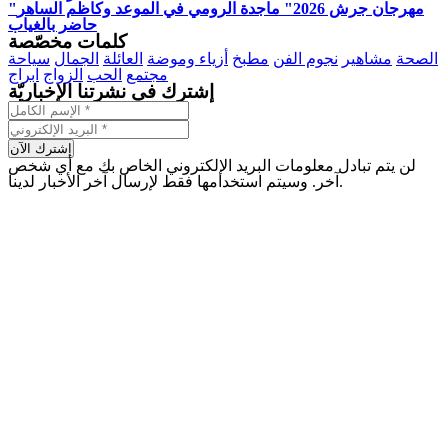
"مهرجان جرش 2026" ماجدة الرومي في الموعد وكاظم الساهر
حاضر بالغياب
كلمات مخصّصة
الصحة
مشاهير
نجوم الفن
مطبخ
أزياء وموضة
العائلة
الجمال
سياحة
مجتمع
الحب
الزواج
ابراج
إشترك في نشرتنا الإخباريّة
لن يتم تبادل معلومات البريد الإلكتروني الخاص بك مع أي شخص
آخر. وسيتم استخدامها فقط لإرسال آخر الأخبار لدينا.