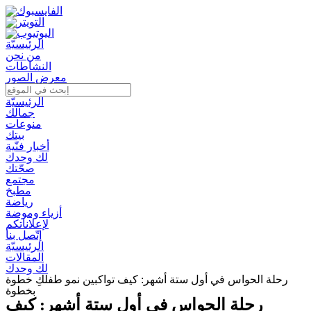
الرئيسيّة
من نحن
النشاطات
معرض الصور
الرئيسيّة
جمالك
منوعات
بيتك
أخبار فنّية
لك وحدك
صحّتك
مجتمع
مطبخ
رياضة
أزياء وموضة
لإعلاناتكم
إتّصل بنا
الرئيسيّة
المقالات
لك وحدك
رحلة الحواس في أول ستة أشهر: كيف تواكبين نمو طفلكِ خطوة
بخطوة
رحلة الحواس في أول ستة أشهر: كيف