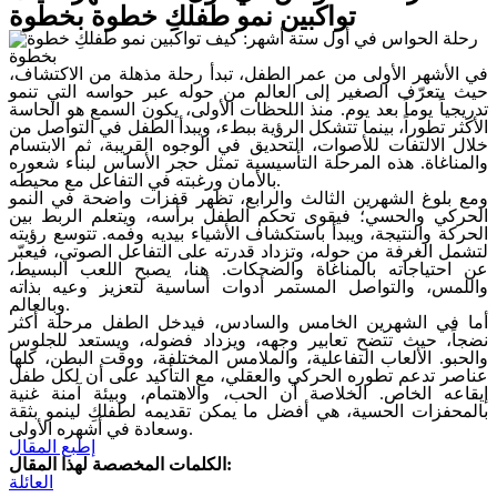
تواكبين نمو طفلكِ خطوة بخطوة
في الأشهر الأولى من عمر الطفل، تبدأ رحلة مذهلة من الاكتشاف،
حيث يتعرّف الصغير إلى العالم من حوله عبر حواسه التي تنمو
تدريجياً يوماً بعد يوم. منذ اللحظات الأولى، يكون السمع هو الحاسة
الأكثر تطوراً، بينما تتشكل الرؤية ببطء، ويبدأ الطفل في التواصل من
خلال الالتفات للأصوات، التحديق في الوجوه القريبة، ثم الابتسام
والمناغاة. هذه المرحلة التأسيسية تمثل حجر الأساس لبناء شعوره
بالأمان ورغبته في التفاعل مع محيطه.
ومع بلوغ الشهرين الثالث والرابع، تظهر قفزات واضحة في النمو
الحركي والحسي؛ فيقوى تحكم الطفل برأسه، ويتعلم الربط بين
الحركة والنتيجة، ويبدأ باستكشاف الأشياء بيديه وفمه. تتوسع رؤيته
لتشمل الغرفة من حوله، وتزداد قدرته على التفاعل الصوتي، فيعبّر
عن احتياجاته بالمناغاة والضحكات. هنا، يصبح اللعب البسيط،
واللمس، والتواصل المستمر أدوات أساسية لتعزيز وعيه بذاته
وبالعالم.
أما في الشهرين الخامس والسادس، فيدخل الطفل مرحلة أكثر
نضجاً، حيث تتضح تعابير وجهه، ويزداد فضوله، ويستعد للجلوس
والحبو. الألعاب التفاعلية، والملامس المختلفة، ووقت البطن، كلها
عناصر تدعم تطوره الحركي والعقلي، مع التأكيد على أن لكل طفل
إيقاعه الخاص. الخلاصة أن الحب، والاهتمام، وبيئة آمنة غنية
بالمحفزات الحسية، هي أفضل ما يمكن تقديمه لطفلكِ لينمو بثقة
وسعادة في أشهره الأولى.
إطبع المقال
الكلمات المخصصة لهذا المقال:
العائلة