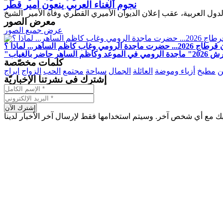
نجوم الغناء العربي ينعون أمير قطر
معرض الصور
عرض جميع الصور
دة الرومي وغاب كاظم الساهر... لماذا ؟
 الساهر حاضر بالغياب
كلمات مخصّصة
ن
مطبخ
أزياء وموضة
العائلة
الجمال
سياحة
مجتمع
الحب
الزواج
ابراج
إشترك في نشرتنا الإخباريّة