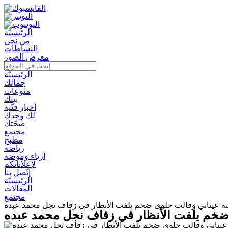
الرئيسيّة
من نحن
النشاطات
معرض الصور
الرئيسيّة
جمالك
منوعات
بيتك
أخبار فنّية
لك وحدك
صحّتك
مجتمع
مطبخ
رياضة
أزياء وموضة
لإعلاناتكم
إتّصل بنا
الرئيسيّة
المقالات
مجتمع
زينة عيتاني وقالب حلوى ضخم يلفت الأنظار في زفاف نجل محمد عبده
ى ضخم يلفت الأنظار في زفاف نجل محمد عبده