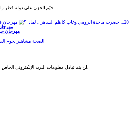
خيّم الحزن على دولة قطر والدول العربية، عقب إعلان الديوان الأميري القطري وفاة الأمير الشيخ…
مهرجان قرطاج 2026... حضرت ماج
"مهرجان جرش 2026" ماجدة الرومي في الموعد وكاظم
الصحة
مشاهير
نجوم الف
لن يتم تبادل معلومات البريد الإلكتروني الخاص بك مع أي شخص آخر. وسيتم استخدامها فقط لإرسال آخر الأخبار لدينا.