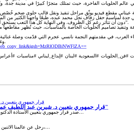
ي عالم الحلويات الفاخرة، حيث تمتلك متجرًا كبيرًا في مدينة جدة، 
 جدة لمناسبة حفل زفاف نجل محمد عبده، طبعًا واجهنا الكثير من المخ
دون أن تتأثر رغم كل الظروف. وفي النهاية كل هذا التعب يستحق أن يكون جزءًا من الاحتفال، ونقول لفنان العرب ألف مبروك للعرسان”.
تنفيذ تصاميم الحلويات الخاصة بالمناسبات، حيث تُظهر مقاطعها مهار
اء العرب، في مقدمتهم النجمة نانسي عجرم التي قدّمت وصلة غنائية كا
وغيرهم من النجوم، وسط حضور لافت لشخصيات فنية واجتماعية بارزة.
g_web_copy_link&igsh=MzRlODBiNWFlZA==
قرار جمهوري بتعيين د. شيرين عبد اللطيف عميدًا لكلية التربية الموسيقية بجامعة العاصمة "حلوان سابقا"
صدر قرار جمهوري بتعيين الأستاذة الدكتورة شيرين عبد اللطيف عميدًا لكلية التربية الموسيقية بجامعة العاصمة…
رحل عن عالمنا الاثنين 20 يوليو/تموز، الموسيقار المصري هاني شنودة، عن عمر ناهز 83 عامًا،…