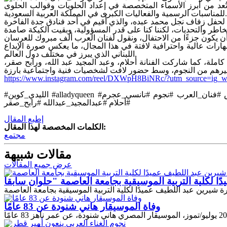
وتُعد من أبرز الأسماء المتخصصة في إعداد الحلويات وقوالب الحلوى
للمناسبات الرسمية والفعاليات الكبرى في المملكة العربية السعودية.
اطر والتحديات، لكننا كنا على قدر المسؤولية، وبقيت الكيكة صامدة
ات عالية واحترافية لافتة في هذا المجال، ما يعكس صورة الإبداع
اللبناني الذي يبرز في مختلف دول العالم.
ملة، كما شاركت الفنانة أحلام، وعبد المجيد عبد الله، ورابح صقر،
https://www.instagram.com/reel/DXWpH8BiNRc/?utm_source=i
#الليدي_كوين #alladyqueen #زينة_عيتاني #محمد_عبده #زفاف #جدة #كيك #قالب_حلوى #حلويات #فن_الحلويات #السعودية #لبنان #إبداع_لبناني #مناسبات #أعراس #فنان_العرب #نجوم #نانسي_عجرم
#أحلام #عبدالمجيد_عبدالله #رابح_صقر
إطبع المقال
الكلمات المخصصة لهذا المقال:
مجتمع
مقالات شبيهة
عرض جميع المقالات
وفاة الموسيقار هاني شنودة عن 83 عامًا