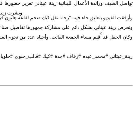
تواصل الشيف ورائدة الأعمال اللبنانية زينة عيتاني تعزيز حضورها ف
ونشرت زينة عيتاني مقطع فيديو يوثّق مراحل تنفيذ ونقل قالب حلوى ضخم خُصّص لحفل زفاف نجل محمد عبده، والذي أُقيم في أحد فنادق جدة الفاخرة.
وأرفقت الفيديو بتعليق جاء فيه: “رحلة نقل كيك ضخم لقاعة هلتون في
وتحرص زينة عيتاني بشكل دائم على مشاركة جمهورها تفاصيل صناعة و
وكان الحفل قد أُقيم مساء الجمعة الفائت، وأحياه عدد من نجوم الغن