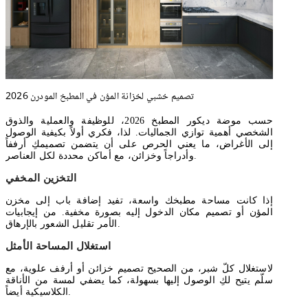
تصميم خشبي لخزانة المؤن في المطبخ المودرن 2026
حسب موضة ديكور المطبخ 2026، للوظيفة والعملية والذوق
الشخصي أهمية توازي الجماليات. لذا، فكري أولاً بكيفية الوصول
إلى الأغراض، ما يعني الحرص على أن يتضمن تصميمكِ أرففاً
وأدراجاً وخزائن، مع أماكن محددة لكل العناصر.
التخزين المخفي
إذا كانت مساحة مطبخك واسعة، تفيد إضافة باب إلى مخزن
المؤن أو تصميم مكان الدخول إليه بصورة مخفية. من إيجابيات
الأمر تقليل الشعور بالإرهاق.
استغلال المساحة الأمثل
لاستغلال كلّ شبر، من الصحيح تصميم خزائن أو أرفف علوية، مع
سلّم يتيح لكِ الوصول إليها بسهولة، كما يضفي لمسة من الأناقة
الكلاسيكية أيضاً.