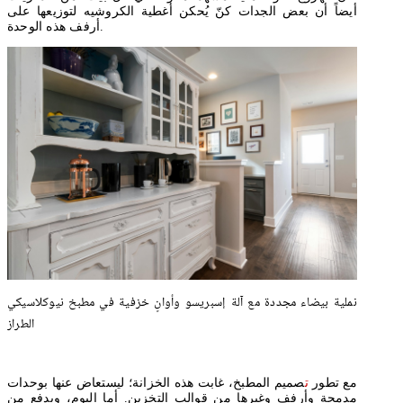
أيضاً أن بعض الجدات كنّ يُحكن أغطية الكروشيه لتوزيعها على
أرفف هذه الوحدة.
نملية بيضاء مجددة مع آلة إسبريسو وأوانٍ خزفية في مطبخ نيوكلاسيكي
الطراز
مع تطور
ت
صميم المطبخ، غابت هذه الخزانة؛ ليستعاض عنها بوحدات
مدمجة وأرفف وغيرها من قوالب التخزين. أما اليوم، وبدفع من