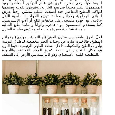
النوستالجيا- وهي محرك قوي في عالم الديكور المعاصر- يعيد
المصممون النظر مجدداً في هذه الخزانة، ويقومون بقولبة تصميمها
لتواكب المطبخ المعاصر. فقد أصبحت النملية تتضمّن أرففاً لعرض
الأواني الزجاجية وخزائن مغلقة لتوزيع الأدوات الأساسية الأقل
جاذبية، مع أجهزة مدمجة، مثل صانعات الثلج أو آلات الإسبريسو..
كما يستخدم المصممون مواد فاخرة وألواناً وأنماطاً لطبع النملية
بلمسة شخصية مميزة بالانسجام مع ذوق صاحبة المنزل.
لعلّ الفرق واضح بين مخزن المؤن (أو النملية المودرن) وخزائن
المطبخ، فالأخيرة عبارة عن وحدات أقصر مخصصة للأطباق اليومية
وأدوات الطبخ والمكونات داخل منطقة الطهي الرئيسية، فيما الأول
هو مكان للتخزين ذي سعة كبيرة للمواد الغذائية، والأجهزة
المطبخية قليلة الاستخدام. وهو غالباً يمتد من الأرض إلى السقف.