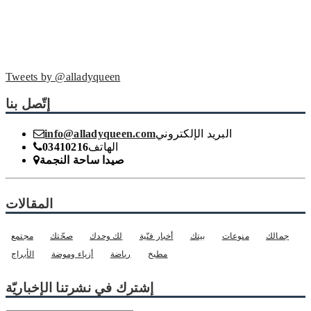
Tweets by @alladyqueen
إتّصل بنا
البريد الإلكتروني
info@alladyqueen.com
الهاتف
03410216
صيدا ساحة النجمة
المقالات
جمالك
منوعات
بيتك
أخبار فنّية
لك وحدك
صحّتك
مجتمع
مطبخ
رياضة
أزياء وموضة
الأبراج
إشترك في نشرتنا الإخباريّة