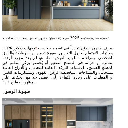
تصميم مطبخ مفتوح 2026 مع خزانة مؤن مودرن تعكس الفخامة المعاصرة
يعرف مخزن المؤن تجدداً في تصميمه حسب
ت
وجهات ديكور 2026،
مع تزايد الاهتمام بحلول التخزين بصورة تدمج بين الوظيفة والذوق
الشخصي ومراعاة أسلوب العيش. لذا، هو لم يعد مجرد أرفف
متناثرة أو خزانة في المطبخ الصغير أو يُختصر بركن مظلم في
المطبخ الفسيح، بل تساعد الأرفف القابلة للتعديل، والأدراج القابلة
للسحب، والمساحات المخصصة لركن القهوة، ومستلزمات الخبز،
أو المعلبات على زيادة الكفاءة إلى أقصى حد مع الحفاظ على
مظهر المطبخ هادئاً.
سهولة الوصول