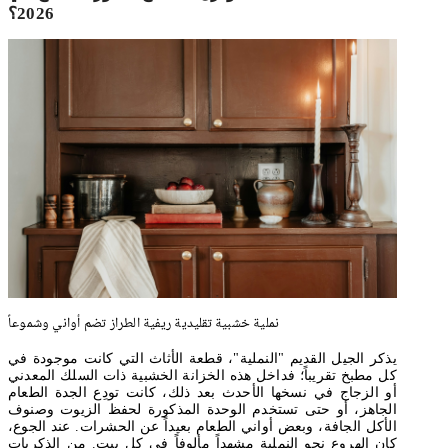
2026؟
نملية خشبية تقليدية ريفية الطراز تضم أواني وشموعاً
يذكر الجيل القديم "النملية"، قطعة الأثاث التي كانت موجودة في
كل مطبخ تقريباً؛ فداخل هذه الخزانة الخشبية ذات السلك المعدني
أو الزجاج في نسخها الأحدث بعد ذلك، كانت تودِع الجدة الطعام
الجاهز، أو حتى تستخدم الوحدة المذكورة لحفظ الزيوت وصنوف
الأكل الجافة، وبعض أواني الطعام بعيداً عن الحشرات. عند الجوع،
كان الهروع نحو النملية مشهداً مألوفاً في كل بيت. من الذكريات