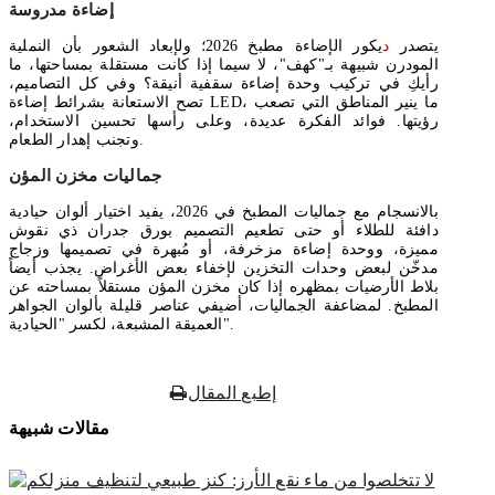
إضاءة مدروسة
يتصدر
د
يكور الإضاءة مطبخ 2026؛ ولإبعاد الشعور بأن النملية
المودرن شبيهة بـ"كهف"، لا سيما إذا كانت مستقلة بمساحتها، ما
رأيكِ في تركيب وحدة إضاءة سقفية أنيقة؟ وفي كل التصاميم،
تصح الاستعانة بشرائط إضاءة LED، ما ينير المناطق التي تصعب
رؤيتها. فوائد الفكرة عديدة، وعلى رأسها تحسين الاستخدام،
وتجنب إهدار الطعام.
جماليات مخزن المؤن
بالانسجام مع جماليات المطبخ في 2026، يفيد اختيار ألوان حيادية
دافئة للطلاء أو حتى تطعيم التصميم بورق جدران ذي نقوش
مميزة، ووحدة إضاءة مزخرفة، أو مُبهرة في تصميمها وزجاج
مدخّن لبعض وحدات التخزين لإخفاء بعض الأغراض. يجذب أيضاً
بلاط الأرضيات بمظهره إذا كان مخزن المؤن مستقلاً بمساحته عن
المطبخ. لمضاعفة الجماليات، أضيفي عناصر قليلة بألوان الجواهر
العميقة المشبعة، لكسر "الحيادية".
إطبع المقال
مقالات شبيهة