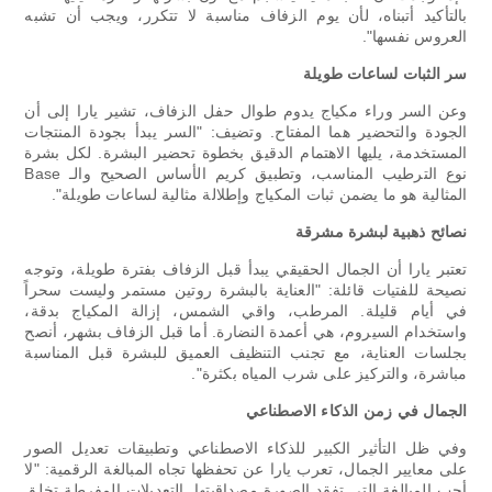
بالتأكيد أتبناه، لأن يوم الزفاف مناسبة لا تتكرر، ويجب أن تشبه
العروس نفسها".
سر الثبات لساعات طويلة
وعن السر وراء مكياج يدوم طوال حفل الزفاف، تشير يارا إلى أن
الجودة والتحضير هما المفتاح. وتضيف: "السر يبدأ بجودة المنتجات
المستخدمة، يليها الاهتمام الدقيق بخطوة تحضير البشرة. لكل بشرة
نوع الترطيب المناسب، وتطبيق كريم الأساس الصحيح والـ Base
المثالية هو ما يضمن ثبات المكياج وإطلالة مثالية لساعات طويلة".
نصائح ذهبية لبشرة مشرقة
تعتبر يارا أن الجمال الحقيقي يبدأ قبل الزفاف بفترة طويلة، وتوجه
نصيحة للفتيات قائلة: "العناية بالبشرة روتين مستمر وليست سحراً
في أيام قليلة. المرطب، واقي الشمس، إزالة المكياج بدقة،
واستخدام السيروم، هي أعمدة النضارة. أما قبل الزفاف بشهر، أنصح
بجلسات العناية، مع تجنب التنظيف العميق للبشرة قبل المناسبة
مباشرة، والتركيز على شرب المياه بكثرة".
الجمال في زمن الذكاء الاصطناعي
وفي ظل التأثير الكبير للذكاء الاصطناعي وتطبيقات تعديل الصور
على معايير الجمال، تعرب يارا عن تحفظها تجاه المبالغة الرقمية: "لا
أحب المبالغة التي تفقد الصورة مصداقيتها. التعديلات المفرطة تخلق