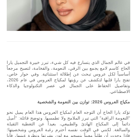
في عالم الجمال الذي يتسارع فيه كل شيء، تبرز خبيرة التجميل يارا
الحاج كاسم لامع يجمع بين الرقي، النعومة، والفخامة، لتصبح مرجعاً
أساسياً لكل عروس تبحث عن إطلالة استثنائية. وفي حوار خاص،
تفتح يارا قلبها لتكشف عن رؤيتها لمكياج العروس في عام 2026،
وتفاصيل الحفاظ على الجمال في عصر التكنولوجيا والذكاء
الاصطناعي.
مكياج العروس 2026: توازن بين النعومة والشخصية
تؤكد يارا الحاج أن التوجه العام لمكياج العروس هذا العام يميل نحو
"النعومة الراقية" التي تبرز الملامح ولا تطمسها. وتوضح قائلة: "أميل
دائماً إلى المكياج الهادئ والطبيعي، بعيداً عن التغطية الثقيلة
والمبالغة. لكنني في الوقت نفسه أحترم رغبة العروس وشخصيتها؛
فإذا وجدت أن طلباً معيناً ينسجم مع لون بشرتها ونظرة عينيها، فأنا