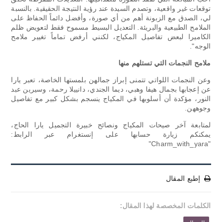
توقعات غير واقعية، وتصدم السيدة عند رؤية النتيجة الحقيقية. بالنسبة
لي، الصدق مع الزبونة أهم من أي صورة، وأفضل دائماً الحفاظ على
الملامح الطبيعية والبريئة. التعديل البسيط مسموح فقط لتعويض ظلم
الكاميرا لبعض تفاصيل المكياج، لكنني أرفض تماماً تغيير ملامح
الوجه".
ملامح النجمات التي تستلهم منها
وعن النجمات اللواتي تتمنى إبراز جمالهن بلمستها الخاصة، تعبر يارا
عن إعجابها بجمال هيفا وهبي، ديما الجندي، دانييلا رحمة، وسيرين عبد
النور، مؤكدة أن أسلوبها في المكياج ينسجم بشكل كبير مع تفاصيل
وجوههن.
لمتابعة آخر صيحات المكياج ونصائح خبيرة التجميل يارا الحاج،
يمكنكم زيارة حسابها على إنستغرام عبر الرابط:
"Charm_with_yara"
إطبع المقال
الكلمات المخصصة لهذا المقال: