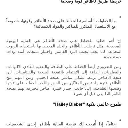
خريطة طريق لأظافر قوية وصحية
ما الخطوات الأساسية للحفاظ على صحة الأظافر وقوتها، خصوصاً
مع الاستعمال المتكرر للمناكير والمواد الكيميائية؟
إن أهم خطوة للحفاظ على صحة الأظافر هي العناية اليومية
الصحيحة، مثل ترطيب الأظافر والجلد المحيط بها باستخدام الزيوت
المغذية. كما يجب تجنب البرد القاسي واختيار منتجات آمنة وذات
جودة جيدة.
ومن الضروري أيضاً الحفاظ على النظافة والتعقيم لتفادي الالتهابات
والفطريات، إضافة إلى الاهتمام بالتغذية الصحية والفيتامينات، لأن
صحة الأظافر ترتبط بشكل مباشر بصحة الجسم. ومن المهم منح
الأظافر فترة راحة من
المناكير
بين الحين والآخر للحفاظ على قوتها
وصحتها الطبيعية، إلى جانب اختيار خبيرة أظافر محترفة تهتم بصحة
الظفر الطبيعي قبل أي شيء.
طموح عالمي بنكهة "Hailey Bieber"
ختاماً، إذا أُتيحت لكِ فرصة العناية بأظافر إحدى الشخصيات