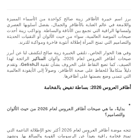
برز اسم خبيرة الأظافر زينة صالح كواحدة من الأسماء المميزة
واللامعة في عالم العناية بالأظافر والجمال، بفضل أسلوبها العصري
ولمساتها الراقية التي تجمع بين الأناقة والبساطة. وتواكب زينة أحدث
صيحات الموضة العالمية، سواء من حيث الألوان أو التقنيات الحديثة
والتصاميم التي تمنح المرأة إطلالة أنثوية فاخرة ومواكبة للترند.
وفي هذا الحوار الخاص، تلتقي الخبيرة زينة صالح لتكشف لنا عن أبرز
صيحات أظافر العروس لعام 2026، وألوان
المناكير
الرائجة لهذا
الصيف، كما تضع النقاط على الحروف بشأن تقنية
الـGelish
، وتقدم
دليلاً متكاملاً للحفاظ على صحة الأظافر، وصولاً إلى الأيقونة العالمية
التي تتمنى وضع بصمتها على أظافرها.
أظافر العروس 2026: بساطة تفيض بالفخامة
بدايةً، ما هي صيحات أظافر العروس لعام 2026 من حيث الألوان
والتصاميم؟
تتجه موضة أظافر العروس لعام 2026 أكثر نحو الإطلالة الناعمة التي
تمنح فخامة راقية بعيداً عن الرسومات القوية والمبالغ بها. ونشهد