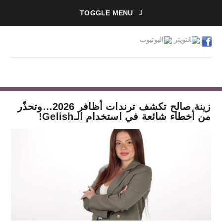
TOGGLE MENU
زينة صالح تكشف ترندات أظافر 2026…وتحذّر
من أخطاء شائعة في استخدام الـGelish!