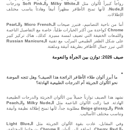
رواجاً كبيراً لألوان مثل
الـMilky White
و
الـSoft Pink
ودرجات
الـNude
، لأنها تمنح الأظافر مظهراً أنيقاً وهادئاً يناسب مختلف
الإطلالات.
أما من ناحية التصاميم، فتبرز صيحات
الـMicro French
و
الـPearl
Chrome
كواحدة من أكثر الخيارات طلباً، خاصة مع التفاصيل الناعمة
واللمعات الخفيفة التي تضيف لمسة مميزة. كذلك، هناك تركيز كبير
على شكل الظفر الطبيعي المرتّب مع تقنية
الـRussian Manicure
التي تبرز جمال الأظافر بطريقة أنيقة وملفتة.
صيف 2026: توازن بين الجرأة والنعومة
ما أبرز ألوان طلاء الأظافر الرائجة هذا الصيف؟ وهل تتجه الموضة
نحو الألوان الجريئة أم الدرجات الطبيعية الهادئة؟
نشهد هذا الصيف توازناً جميلاً بين الألوان الجريئة والدرجات الطبيعية
الهادئة. فما زالت الألوان الناعمة مثل
الـMilky Nude
و
الـPeach
Pink
و
الـBeige glossy
مطلوبة جداً، لأنها تمنح إطلالة نظيفة وأنيقة
وتناسب مختلف الأساليب.
وفي المقابل، عادت بقوة الألوان الجريئة مثل
الـLight Blue
و
الـCherry Red
، إضافة إلى ألوان
الـChrome
بدرجاتها المختلفة،