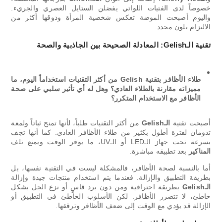
خصوصاً لدى الفتيات اللواتي يفضلن الستايل العصري والجريء.
واليوم أصبحت الموضة تعكس شخصية المرأة وذوقها أكثر من
الالتزام بلون محدد.
تقنية الـGelish: المعادلة الصحيحة بين الجاذبية والصحة
طلاء الأظافر بتقنية Gelish من أكثر التقنيات استخداماً اليوم، ما
مميزاته مقارنة بالطلاء العادي؟ وهل له أي تأثير سلبي على صحة
الأظافر مع الاستخدام المتكرر؟
أصبحت تقنية
الـGelish
من أكثر التقنيات طلباً، لأنها تمنح ثباتاً ولمعة
تدومان لفترة أطول بكثير من طلاء الأظافر العادي. كما أنها تجف
بسرعة تحت جهاز الـLED أو الـUV، ما يوفر الوقت ويمنع تلف
المناكير
بعد تطبيقه مباشرة.
أما بالنسبة لصحة الأظافر، فالمشكلة ليست في التقنية نفسها، بل
بطريقة التطبيق والإزالة. فعندما يتم استخدام منتجات جيدة وإزالة
الـGelish
بطريقة احترافية ومن دون برد قاسٍ أو نزع الجل بشكل
خاطئ، لا تتضرر الأظافر. لكن الأسلوب الخاطئ في التطبيق أو
الإزالة قد يؤدي مع الوقت إلى ضعف الأظافر وترققها.