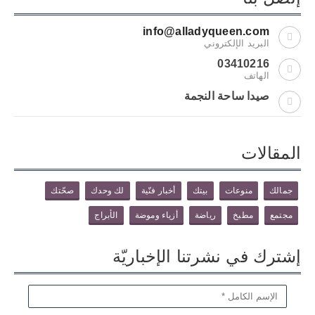
info@alladyqueen.com
البريد الإلكتروني
03410216
الهاتف
صيدا ساحة النجمة
المقالات
جمالك
منوعات
بيتك
أخبار فنّية
لك وحدك
صحّتك
مجتمع
مطبخ
رياضة
أزياء وموضة
الأبراج
إشترك في نشرتنا الإخباريّة