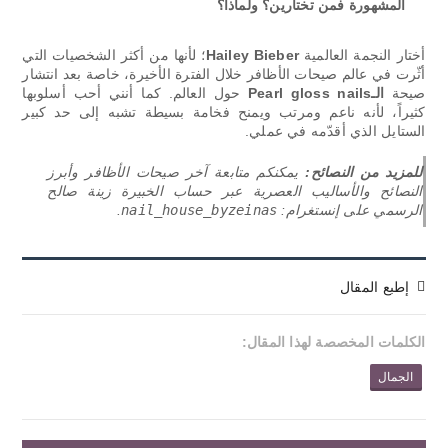
المشهورة فمن تختارين؟ ولماذا؟
أختار النجمة العالمية
Hailey Bieber
؛ لأنها من أكثر الشخصيات التي
أثّرت في عالم صيحات الأظافر خلال الفترة الأخيرة، خاصة بعد انتشار
صيحة
الـPearl gloss nails
حول العالم. كما أنني أحب أسلوبها
كثيراً، لأنه ناعم ومرتب ويمنح فخامة بسيطة تشبه إلى حد كبير
الستايل الذي أقدّمه في عملي.
للمزيد من النصائح:
يمكنكم متابعة آخر صيحات الأظافر وأبرز
النصائح والأساليب العصرية عبر حساب الخبيرة زينة صالح
الرسمي على إنستغرام:
nail_house_byzeinas
.
إطبع المقال
الكلمات المخصصة لهذا المقال:
الجمال