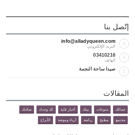
إتّصل بنا
info@alladyqueen.com
البريد الإلكتروني
03410216
الهاتف
صيدا ساحة النجمة
المقالات
جمالك
منوعات
بيتك
أخبار فنّية
لك وحدك
صحّتك
مجتمع
مطبخ
رياضة
أزياء وموضة
الأبراج