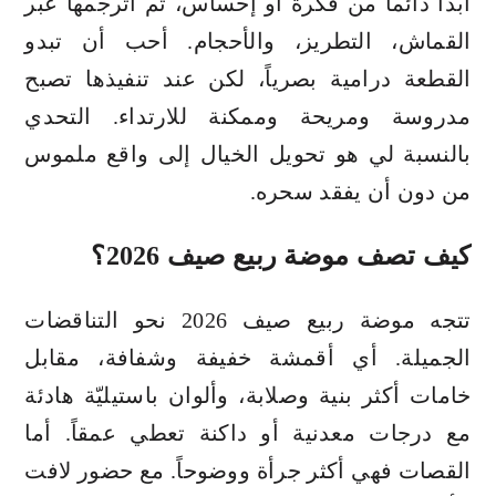
أبدأ دائماً من فكرة أو إحساس، ثم أترجمها عبر
القماش، التطريز، والأحجام. أحب أن تبدو
القطعة درامية بصرياً، لكن عند تنفيذها تصبح
مدروسة ومريحة وممكنة للارتداء. التحدي
بالنسبة لي هو تحويل الخيال إلى واقع ملموس
من دون أن يفقد سحره.
كيف تصف موضة ربيع صيف 2026؟
تتجه موضة ربيع صيف 2026 نحو التناقضات
الجميلة. أي أقمشة خفيفة وشفافة، مقابل
خامات أكثر بنية وصلابة، وألوان باستيليّة هادئة
مع درجات معدنية أو داكنة تعطي عمقاً. أما
القصات فهي أكثر جرأة ووضوحاً. مع حضور لافت