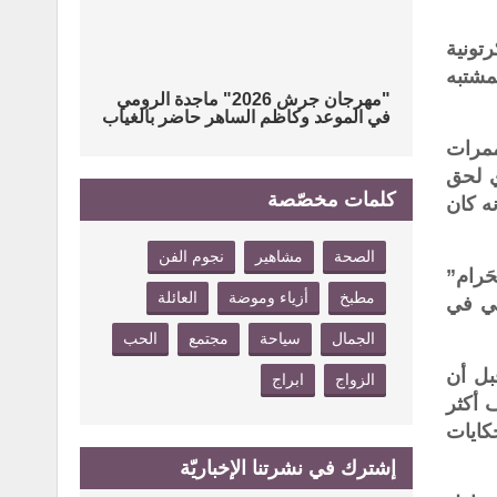
تونية
مشتبه
"مهرجان جرش 2026" ماجدة الرومي
في الموعد وكاظم الساهر حاضر بالغياب
ممرات
ي لحق
كلمات مخصّصة
ه كان
الصحة
مشاهير
نجوم الفن
َرام”
مطبخ
أزياء وموضة
العائلة
مي في
الجمال
سياحة
مجتمع
الحب
بل أن
الزواج
ابراج
 أكثر
كايات
إشترك في نشرتنا الإخباريّة