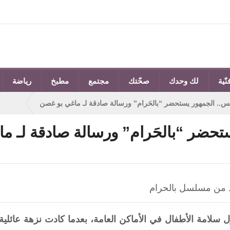
نّية
لك وحدك
صحّتك
مجتمع
مطبخ
رياضة
لس.. الجمهور يستحضر “بالحَرام” ورسالة صادقة لـ ماغي بو غصن
تحضر “بالحَرام” ورسالة صادقة لـ م
من مسلسل بالحرام
سلامة الأطفال في الأماكن العامة، بعدما كادت نزهة عائلية