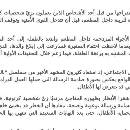
دراجها من قبل أحد الأشخاص الذين يعملون بزيّ شخصيات كر
ة للريبة داخل المطعم، قبل أن تتدخل القوى الأمنية وتوقف ال
لأجواء المزدحمة داخل المطعم وابتعد بالطفلة إلى أحد ال
 بعدما لاحظت اختفاء الصغيرة فسارعت إلى إبلاغ والدها، الذ
المشتبه به برفقة الطفلة، فيما زعم خلال التحقيقات الأولية أن
صل الاجتماعي، إذ استعاد كثيرون المشهد الأخير من مسلسل “بالح
الواقع يعكس بصورة صادمة الرسالة التي حملها العمل الدرا
تي قد يتعرض لها الأطفال.
را الأنظار بظهوره المفاجئ مرتديًا زيّ شخصية كرتونية، ق
نسانية ورسالة توعوية واضحة، مفادها أن الخطر قد يختبئ خلف
ماية الأطفال، حتى بعد النهايات السعيدة التي تنتهي بها الح