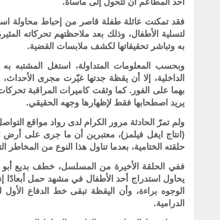
أحد المطاعم أن تتحول إلى مأساة.
فقد تمكنت عائلة طفلة قاصر من إحباط محاولة است
لتسلية الأطفال، وذلك بعد ملاحظتهم تحركاته المثير
به وتباشر تحقيقاتها لكشف ملابسات القضية.
وبحسب المعلومات المتداولة، استغل المشتبه به ا
الداخلية، إلا أن يقظة جدتها غيّرت مجرى الأحداث،
بهما على الفور. كما وثقت كاميرات المراقبة تحركات 
يريد اصطحابها فقط لإظهارها وجهه الحقيقي.
ولم تمرّ الحادثة مرور الكرام لدى رواد مواقع التوا
(انتاج ايغل فيلمز)، معتبرين أن ما جرى على أرض 
حلقته الختامية، بعدما تناول هذا النوع من المخاطر ال
ففي الحلقة الأخيرة من المسلسل، خطف بديع أبو شق
يحاول استدراج أحد الأطفال في مشهد حمل أبعادًا إ
الوجوه براءة، وأن اليقظة تبقى خط الدفاع الأول لح
الدرامية.