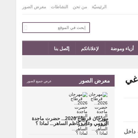
الرئيسيّة
من نحن
النشاطات
معرض الصور
أزياء وموضة
لإعلاناتكم
إتّصل بنا
اغي
معرض الصور
عرض جميع الصور
مهرجان قرطاج 2026... حضرت ماجدة
الرومي وغاب كاظم الساهر... لماذا ؟
 داخل