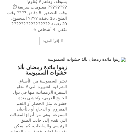
بسيطة، وطعم لا يُقاوم!
????‍???? معلومات سريعة ⏱️
وقت التحضير: 5 دقائق ???? وقت
الطبخ: 15 دقيقة ???? المجموع:
20 دقيقة ????‍????‍????‍????
تكفي: 4 أشخاص ⭐…
إقرأ المزيد
زينوا مائدة رمضان بألذ
حشوات السمبوسة
تعتبر السمبوسة من الأطباق
الشرقية الشهيرة التي لا تخلو
السفرة الرمضانية منها في دول
الخليج العربي، وتُحشى بعدة
حشوات مثل الخضار أو اللحم
المفروم أو الدجاج أو بالأجبان
المتنوعة. وهي من أنواع المقبلات
التي تقدم إلى جانب الطبق
الرئيسي والسلطات، كما يمكن
تقديمها كطبق خفيف بين الوجبات،