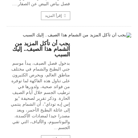
فصل بياض البيض عن الصفار.…
إقرأ المزيد
يجب أن تأكل المزيد من
الشمام هذا الصيف.. إليك
السبب
بدخول فصل الصيف، يبدأ موسم
جني البطيخ والشمام في مختلف
مناطق العالم، ويحرص الكثيرون
على تناول هذه الفاكهة لما توفره
من فوائد صحية، ولدورها في
ترطيب الجسم خلال أيام الصيف
الحارة. وذكر تقرير لصحيفة "يو
إس إيه توداي"، أن الشمام ينتمي
إلى عائلة البطيخ الأحمر، ويعد
مصدرا جيدا لمضادات الأكسدة،
والبوتاسيوم، والألياف، التي تقي
الجسم…