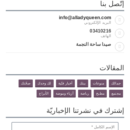
إتّصل بنا
info@alladyqueen.com
البريد الإلكتروني
03410216
الهاتف
صيدا ساحة النجمة
المقالات
جمالك
منوعات
بيتك
أخبار فنّية
لك وحدك
صحّتك
مجتمع
مطبخ
رياضة
أزياء وموضة
الأبراج
إشترك في نشرتنا الإخباريّة