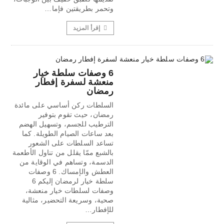
وتحمر بطريقتين فإما…
إقرأ المزيد
6 وصفات سلطة خيار
منعشة لسفرة إفطار
رمضان
السلطات ركن أساسي على مائدة
رمضان، حيث تقوم بتوفير
الترطيب للجسم، وتسهيل الهضم
بعد ساعات الصيام الطويلة. كما
تساعد السلطات على الشعور
بالشبع ممّا يقلل من تناول الأطعمة
الدسمة، وتساهم في الوقاية من
العطش والإمساك. 6 وصفات
سلطة خيار لرمضان إليكم 6
وصفات لسلطات خيار منعشة،
صحية، وسريعة التحضير، مثالية
للإفطار…