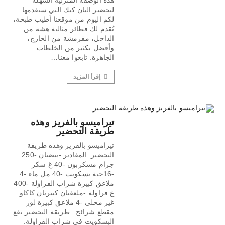
هذه الوصفة المنزلية السهلة
لتحضير البان كيك التي سنقدمها
لكم اليوم من موقعنا أطيب طبخة،
تُقدم لك فطائر مثالية هشة من
الداخل، مقرمشة من الخارج،
وأفضل بكثير من الخلطات
الجاهزة. تابعوا معنا…
إقرأ المزيد
تيراميسو بالفريز وهذه
طريقة التحضير
تيراميسو بالفريز وهذه طريقة
التحضير. المقادير -بيضتان -250
جرام مسكربون -40 غ سكر
-16حبة بسكويت -40 مل ماء -4
ملاعق كبيرة شراب الفراولة -400
غ فراولة -ملعقتان كبيرتان كاكاو
غير محلى -4 ملاعق كبيرة لوز
مقطع شرائح طريقة التحضير نقع
البسكويت في شراب الفراولة.