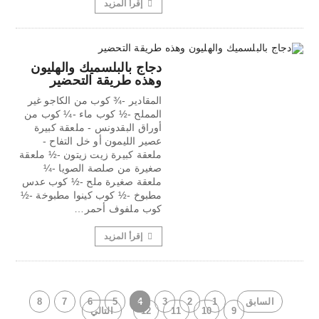
إقرأ المزيد
دجاج بالبلسميك والهليون
وهذه طريقة التحضير
المقادير -¾ كوب من الكاجو غير
المملح -½ كوب ماء -¼ كوب من
أوراق البقدونس - ملعقة كبيرة
عصير الليمون أو خل التفاح -
ملعقة كبيرة زيت زيتون -½ ملعقة
صغيرة من صلصة الصويا -¼
ملعقة صغيرة ملح -½ كوب عدس
مطبوخ -½ كوب كينوا مطبوخة -½
كوب ملفوف أحمر…
إقرأ المزيد
السابق
1
2
3
4
5
6
7
8
9
10
11
12
التالي