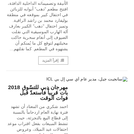
الأنيقة وتصميماته الداخلية الدافئة،
افتتح مطعم "دهب" أبوابه للزبائن
في احتفال كبير بموقعه في منطقة
بوليفارد محمد بن راشد الراقية.
وتميز احتفال "دهب" الكبير بعازف
آلة الهارب الموسيقية التي نقلت
الضيوف إلى أنغام سحرية حاكت
مخيلتهم لتوقع كل ما يُمنكم أن
يشتهوه في المطعم. كما نقلتهم…
إقرأ المزيد
مهرجان دبي للتسّوق 2018
بات قريباً فاستعدّ قبل
فوات الوقت
احمد شكري من المعتاد أن تشهد
فترة نهاية العام ازدحاماً بالنسبة
إلى قطاع البيع بالتجزئة، حيث
تنشط المبيعات بفعل اقتراب موعد
احتفالات عيد الميلاد، وعروض