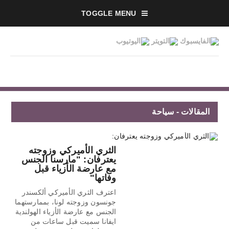
TOGGLE MENU
المقالات - سياحة
الثري الأميركي وزوجته
يعترفان: "مارسنا الجنس
مع عارضة الأزياء قبل
وفاتها"
اعترف الثري الأميركي ألكسندر
جونسون وزوجته لونا، بممارستهما
الجنس مع عارضة الأزياء الهولندية
ايفانا سميت قبل ساعات من