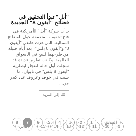
"أبل" تبدأ التحقيق في
فضائح "آيفون 8" الجديدة
بدأت شركة "أبل" الأمريكية في
فتح تحقيقات متعمقة حول الفضائح
المتتالية، التي هزت هاتفي "آيفون
8" و"آيفون 8 بلس"، بعد أيام قليلة
من طرحهما للبيع في الأسواق
العالمية. وكانت تقارير عديدة قد
سجلت أول حالة انفجار لبطارية
"آيفون 8 بلس" في تايوان، ما
سبب في خوف وعزوف عدد كبير
من…
إقرأ المزيد
السابق
1
2
3
4
5
6
7
8
9
10
11
12
13
14
15
التالي