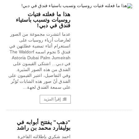
هذا ما فعلته فتيات
روسيات وتسبب باستياء
فندق في دبي!
عدما انتشرت مجموعة من الصور
لعارضات أزياء روسيات على
انستغرام أثناء تمضية عطلتهن في
فندق 5 نجوم اسمه The Waldorf
Astoria Dubai Palm Jumeirah
في دبي… اشتكى القيمون على
الفندق من هذه الصور المثيرة.
وفي التفاصيل، اعتبر القيمون على
الفندق أنّ صور هذه الشابات تُؤثّر
على سمعة الفندق لجهة…
إقرأ المزيد
"دهب" يفتتح أبوابه في
بوليفارد محمد بن راشد
احمد شكري بإطلالته الفاخرة