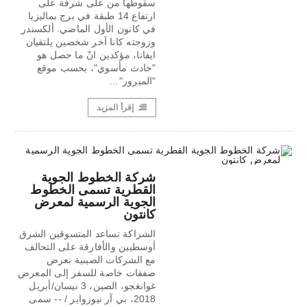
سقوطها من على شرفة على
ارتفاع 14 طبقة في برج بماليزيا
في كانون الأول الماضي. ألكسندر
وزوجته كانا آخر شخصين يلتقيان
ايفانا، مؤكدين انّ ما حصل هو
"حادث مأسوي"، بحسب موقع
"الميرور"…
إقرأ المزيد
شركة الخطوط الجوية
القطرية تسمى الخطوط
الجوية الرسمية لمعرض
كانتون
الشراكة تساعد المتسوقين الشرق
أوسطيين والأفارقة على التحالف
مع الشركات الصينية بعرض
صفقات خاصة للسفر إلى المعرض
غوانغجو، الصين، 3 نيسان/أبريل
2018، بي آر نيوزواير / -- سمى