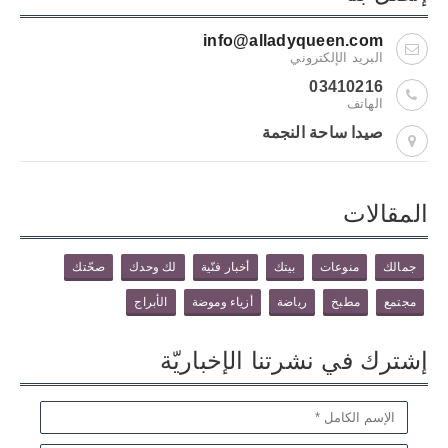
info@alladyqueen.com
البريد الإلكتروني
03410216
الهاتف
صيدا ساحة النجمة
المقالات
جمالك
منوعات
بيتك
أخبار فنّية
لك وحدك
صحّتك
مجتمع
مطبخ
رياضة
أزياء وموضة
الأبراج
إشترك في نشرتنا الإخباريّة