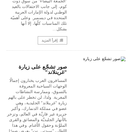
"الجمعة البيضاء" من سوق دوت
كوم، إلى جانب الاحتفالات بالعيد
الوطني لدولة الإمارات العربية
المتحدة في ديسمبر. وعلى أهميّة
تلك المناسبات كلّها، إلا أنها
بشكل…
إقرأ المزيد
صور تشجّع على زيارة
"غرينلاند"
المسافرون العرب يختارون إجمالًا
الوجهات السياحية المعروفة
بالتسوق، وممارسة النشاطات
المغرية. ولذا، لن تخطر على بالهم
زيارة "غرينلاند" الجليدية، وهي
عضو في مملكة الدنمارك، وأكبر
جزيرة غير قاريَّة في العالم، وتزخر
بالأنهار الجليديَّة والمضائق والقرى
الملوَّنة وحقول الأغنام. وفي هذا
الإطار، "سيدتي. نت" يعرض صورًا