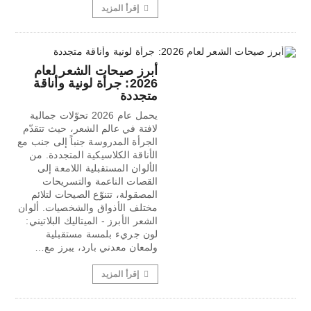
إقرأ المزيد
أبرز صيحات الشعر لعام
2026: جرأة لونية وأناقة
متجددة
يحمل عام 2026 تحوّلات جمالية
لافتة في عالم الشعر، حيث تتقدّم
الجرأة المدروسة جنباً إلى جنب مع
الأناقة الكلاسيكية المتجددة. من
الألوان المستقبلية اللامعة إلى
القصات الناعمة والتسريحات
المصقولة، تتنوّع الصيحات لتلائم
مختلف الأذواق والشخصيات. ألوان
الشعر الأبرز - الميتاليك البلاتيني:
لون جريء بلمسة مستقبلية
ولمعان معدني بارد، يبرز مع…
إقرأ المزيد