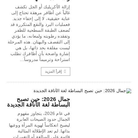
إزالة الأكريليك أو الجل تكشف
غالباً عن أظافر مرهقة تحتاج إلى
عناية حقيقية، لا إلى إخفاء جديد.
فعمليات البرد والنقع المتكررة قد
تُضعف الطبقة السطحية للظفر
وتفقده رطوبته ولمعانه، ما يؤدي
إلى التقصف والبهتان. هذه المرحلة
ليست مقلقة بحد ذاتها، بل هي
إشارة واضحة بأن أظافرك تطلب
استراحة وترميماً مدروساً…
إقرأ المزيد
جمال 2026: حين تصبح
البساطة لغة الأناقة الجديدة
في عام 2026، يتجاوز مفهوم
الجمال حدود الصيحات العابرة
ليصبح انعكاساً لهوية المرأة ووعيها
بذاتها. لم تعد الإطلالة المثالية
قائمة على المبالغة أو التغييرات