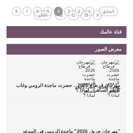
السابق
1
2
3
4
5
6
7
8
9
10
11
12
التالي
قناة عالمك
معرض الصور
مهرجان قرطاج 2026... حضرت ماجدة الرومي وغاب
كاظم الساهر... لماذا ؟
"مهرجان جرش 2026" ماجدة الرومي في الموعد