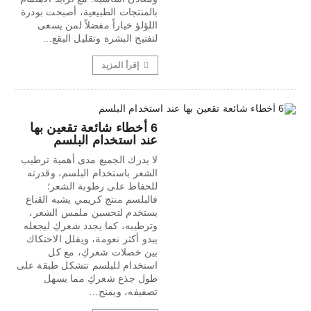
بالمنتجات الطبيعية، أصبحت بودرة
اللؤلؤ خياراً مفضلاً لمن يسعى
لتفتيح البشرة وتقليل البقع…
إقرأ المزيد
6 أخطاء شائعة تقعين بها
عند استخدام البلسم
لا يدرك الجميع مدى أهمية ترطيب
الشعر باستخدام البلسم، وقدرته
للحفاظ على رطوبة الشعر؛
فالبلسم منتج كريمي يشبه القناع
يستخدم لتحسين ملمس الشعر،
وترطيبه، كما يجدد شعركِ ليجعله
يبدو أكثر نعومة، ويقلل الاحتكاك
بين خصلات شعركِ، مع كل
استخدام للبلسم تتشكل طبقة على
طول جذع شعركِ مما يسهل
تصفيفه، ويمنح…