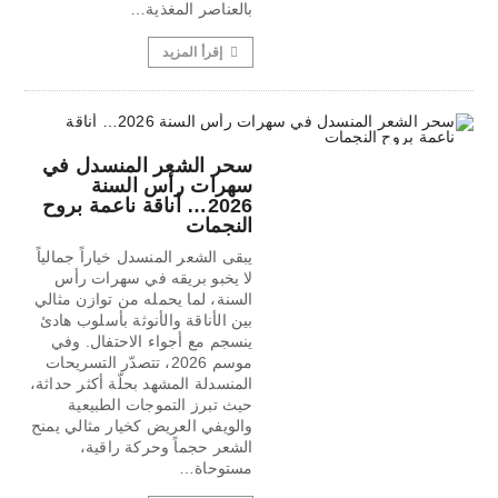
بالعناصر المغذية…
إقرأ المزيد
سحر الشعر المنسدل في
سهرات رأس السنة
2026… أناقة ناعمة بروح
النجمات
يبقى الشعر المنسدل خياراً جمالياً
لا يخبو بريقه في سهرات رأس
السنة، لما يحمله من توازن مثالي
بين الأناقة والأنوثة بأسلوب هادئ
ينسجم مع أجواء الاحتفال. وفي
موسم 2026، تتصدّر التسريحات
المنسدلة المشهد بحلّة أكثر حداثة،
حيث تبرز التموجات الطبيعية
والويفي العريض كخيار مثالي يمنح
الشعر حجماً وحركة راقية،
مستوحاة…