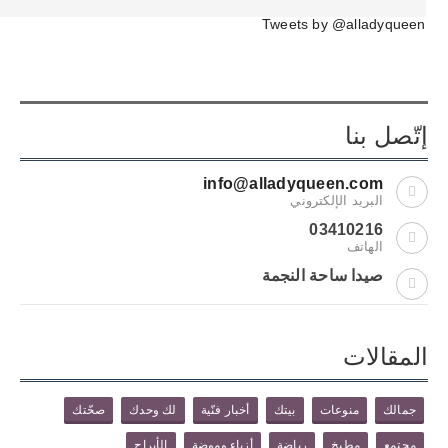
Tweets by @alladyqueen
إتّصل بنا
info@alladyqueen.com
البريد الإلكتروني
03410216
الهاتف
صيدا ساحة النجمة
المقالات
جمالك
منوعات
بيتك
أخبار فنّية
لك وحدك
صحّتك
مجتمع
مطبخ
رياضة
أزياء وموضة
الأبراج