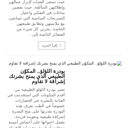
حيث تسعى الفتيات لإبراز جمالهن
وإطلالتهن المتألقة، حيث يقضين
ساعات في التفكير واختيار
التسريحات المناسبة التي تتماشى
مع ملابسهن وتطابق طبيعتهن
الخاصة. يجربن كل شيء من
الضفائر الناعمة إلى…
إقرأ المزيد
بودرة اللؤلؤ.. المكوّن
الطبيعي الذي يمنح بشرتك
إشراقة لا تقاوم
تعتبر بودرة اللؤلؤ الطبيعية من
أقدم المكونات التي استخدمت في
العناية بالبشرة عبر الحضارات،
خصوصاً في الطب تعرف هذه
البودرة بقدرتها على منح البشرة
إشراقة طبيعية ونعومة فريدة،
بفضل احتوائها على أحماض أمينية
ومعادن أساسية. مع تزايد الاهتمام